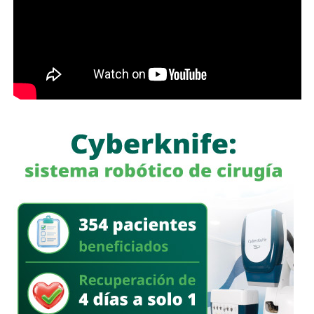
También lee:
Tangamanga prevé refuerzo con Guardia Civil
tras dos su1c1d10s