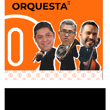
visibilidad
de los reductores de velocidad,
favorecer
una
circulación más segura y brindar
mejores condiciones
para
automovilistas, motociclistas, ciclistas y
peatones
que diariamente utilizan esta importante vialidad.
El
Gobierno de la Capital
agradece la comprensión y
colaboración de la ciudadanía durante el desarrollo de
estas labores e invita a
respetar
la señalización
instalada, conducir con moderación y atender las
indicaciones
del personal que participa en los trabajos, a
fin de garantizar la seguridad de todas y todos.