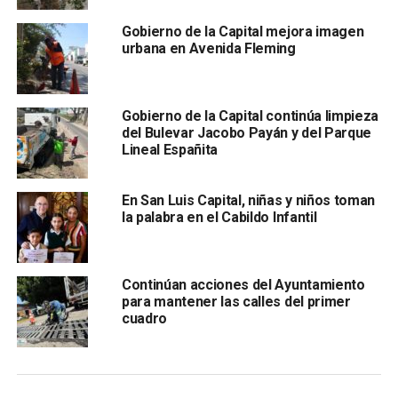
Gobierno de la Capital mejora imagen
urbana en Avenida Fleming
El titular de la citada dependencia municipal,
Ángel de la
Vega Pineda,
invitó a dueñas y propietarios de
establecimientos, a realizar el pago de refrendo de
Gobierno de la Capital continúa limpieza
Licencia de Funcionamiento 2025,
aunque no tengan la
del Bulevar Jacobo Payán y del Parque
dictaminación vigente, pues únicamente deberán presentar
Lineal Españita
la más reciente.
En San Luis Capital, niñas y niños toman
la palabra en el Cabildo Infantil
Continúan acciones del Ayuntamiento
para mantener las calles del primer
De la Vega Pineda reiteró que en la Dirección de
cuadro
Comercio, los negocios recibirán ayuda para cumplir con
los dictámenes requeridos y gestionar los refrendos
correspondientes. Y debido al interés y al trabajo
coordinado, se han hecho y siguen los refrendos gracias a