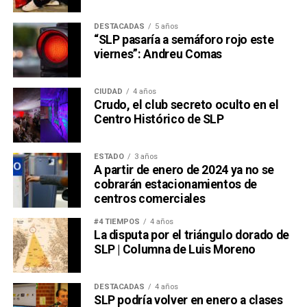
DESTACADAS
5 años
“SLP pasaría a semáforo rojo este
viernes”: Andreu Comas
CIUDAD
4 años
Crudo, el club secreto oculto en el
Centro Histórico de SLP
ESTADO
3 años
A partir de enero de 2024 ya no se
cobrarán estacionamientos de
centros comerciales
#4 TIEMPOS
4 años
La disputa por el triángulo dorado de
SLP | Columna de Luis Moreno
DESTACADAS
4 años
SLP podría volver en enero a clases