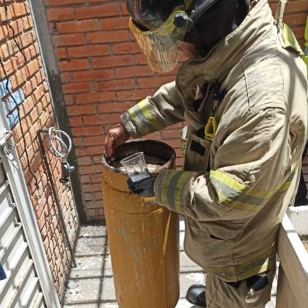
a más de una docena de viviendas.
En la colonia La Virgen, se colocó una rejilla para el
desfogue ordenado del agua de lluvia, así mismo, en
la colonia Valle de San Isidro, a un costado de la
Unidad Administrativa Municipal, se construyeron dos
rejillas pluviales y
se conectó la línea de drenaje para acabar con
encharcamientos en temporada de lluvias, que afectaba la
movilidad de personas y automóviles en la zona.
Explicó que en la zon
a aledaña a la Unidad