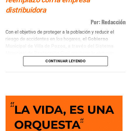
distribuidora
Por: Redacción
Con el objetivo de proteger a la población y reducir el
riesgo de accidentes en los hogares,
el Gobierno
Municipal de Villa de Pozos, a través del Sistema
Municipal de Protección Civil
, mantiene la atención
permanente a
reportes por fugas de ga
s, un servicio
CONTINUAR LEYENDO
que registra entre tres y cuatro intervenciones diarias en
distintos sectores del municipio.
El director de Protección Civil,
Miguel Ángel Llanas
Texon,
informó que
la dependencia brinda alrededor de
60 servicios al mes relacionados con fugas de gas.
Al
recibir un reporte, personal operativo y voluntario
debidamente capacitado acude al domicilio
para
controlar la situación mediante el retiro del cilindro
dañado y la liberación segura del gas
, con el fin de