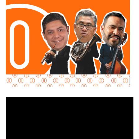
eliminar cualquier ri esgo para las familias.
El funcionario señaló que, una vez concluido el
procedimiento,
el tanque es devuelto a su propietario
para que pueda acudir con la empresa distribuidora y
solicitar su reemplazo por un cilindro en óptimas
condiciones
, además de la reposición del combustible; para tal
propósito, se han sostenido acercamientos con las
compañías proveedoras para fortalecer este mecanismo
de atención en beneficio de las y los usuarios.