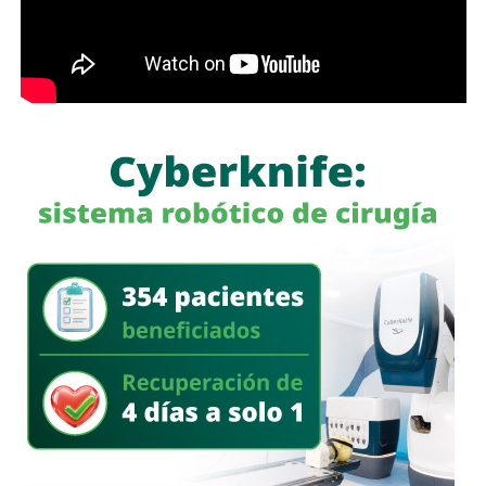
Finalmente, Protección Civil exhortó a la ciudadanía a
revisar de manera periódica el estado de los cilindros,
mangueras, reguladores e instalaciones de gas en sus
viviendas, así como a reportar de inmediato cualquier fuga
o anomalía a las autoridades correspondientes, con el
propósito de prevenir incidentes y salvaguardar la
integridad de las familias de Villa de Pozos.
También lee:
Villa de Pozos lleva su riqueza cultural a la
Fenapo 2026