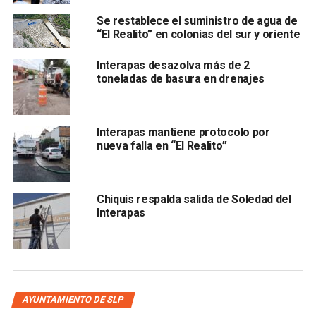
Se restablece el suministro de agua de
“El Realito” en colonias del sur y oriente
, así como la
reconexión de tomas domiciliarias
Interapas desazolva más de 2
toneladas de basura en drenajes
, lo que permitirá optimizar el suministro en viviendas y
Interapas mantiene protocolo por
comercios cercanos al Mercado República, una zona de
nueva falla en “El Realito”
alta actividad comercial en el primer cuadro de la ciudad.
Los trabajos se centran en la
rehabilitación sanitaria
Chiquis respalda salida de Soledad del
pero se trabaja con un enfoque integral,
para atender
Interapas
también las necesidades de la red hidráulica.
Los trabajos continúan conforme al plan establecido y se
encuentran en una etapa avanzada, lo que permitirá
fortalecer la infraestructura sanitaria e hidráulica del
AYUNTAMIENTO DE SLP
Centro Histórico.