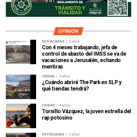
OPINIÓN
DESTACADAS
2 años
Con 4 meses trabajando, jefa de
control de abasto del IMSS se va de
vacaciones a Jerusalén, echando
mentiras
CIUDAD
4 años
¿Cuándo abrirá The Park en SLP y
qué tiendas tendrá?
CIUDAD
4 años
Tornillo Vázquez, la joven estrella del
rap potosino
DESTACADAS
5 años