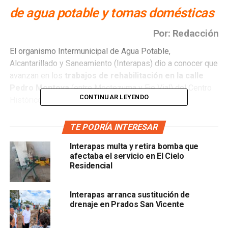
de agua potable y tomas domésticas
Por: Redacción
El organismo Intermunicipal de Agua Potable,
Alcantarillado y Saneamiento (Interapas) dio a conocer que
avanzan en los
trabajos de rehabilitación en la calle
Pedro Montoya
(entre Moctezuma y Eje Vial) del Centro
CONTINUAR LEYENDO
Histórico.
Esta intervención no solo contempla la renovación de
74
TE PODRÍA INTERESAR
metros lineales del sistema de alcantarillado
Interapas multa y retira bomba que
sanitario,
sino también acciones en la
red hidráulica
afectaba el servicio en El Cielo
para mejorar el servicio de agua potable
.
Residencial
Como parte de la obra, se realiza la conexión de un nuevo
tubo de 4 pulgadas en la esquina de Pedro Montoya y
Interapas arranca sustitución de
drenaje en Prados San Vicente
Eje Vial