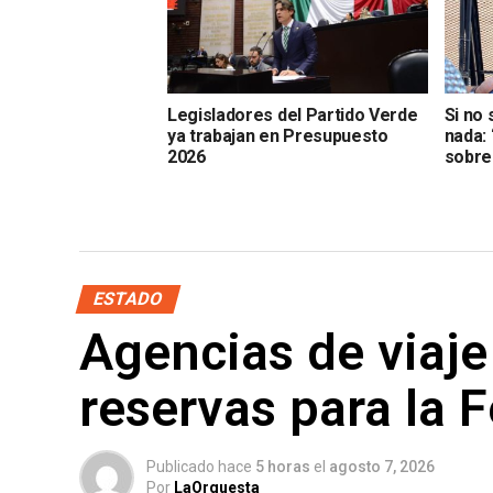
Legisladores del Partido Verde
Si no 
ya trabajan en Presupuesto
nada:
2026
sobre
ESTADO
Agencias de viaje
reservas para la 
Publicado hace
5 horas
el
agosto 7, 2026
Por
LaOrquesta