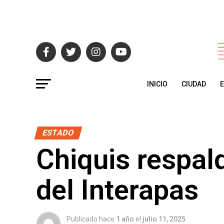
INICIO
CIUDAD
ESTADO
Chiquis respal
del Interapas
Publicado hace
1 año
el
julio 11, 2025