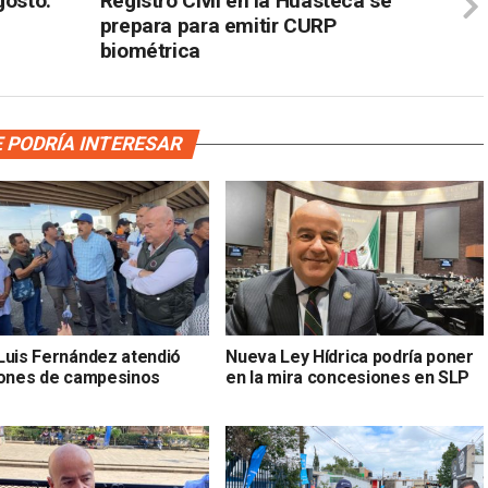
gosto:
Registro Civil en la Huasteca se
prepara para emitir CURP
biométrica
 PODRÍA INTERESAR
Luis Fernández atendió
Nueva Ley Hídrica podría poner
iones de campesinos
en la mira concesiones en SLP