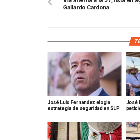
Vía alterna a la 57, lista en a
Gallardo Cardona
TE
José Luis Fernandez elogia
José 
estrategia de seguridad en SLP
petic