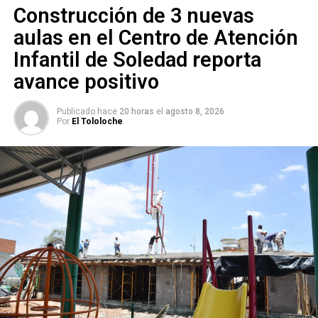
Construcción de 3 nuevas
aulas en el Centro de Atención
Infantil de Soledad reporta
avance positivo
Publicado hace
20 horas
el
agosto 8, 2026
Por
El Tololoche
También lee:
Galindo entrega rehabilitación de drenaje en
calle 5 de Mayo
ARTÍCULOS RELACIONADOS:
FALLA EN EL REALITO
ORGANISMO INTERMUNICIPAL DE AGUA POTABLE
ALCANTARILLADO Y SANEAMIENTO (INTERAPAS)