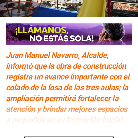
SIGUIENTE
Interapas renueva drenaje y repara socavones en la
zona metropolitana
NO TE PIERDAS
Soledad estrena parque lineal más grande de México
Juan Manuel Navarro, Alcalde,
informó que la obra de construcción
registra un avance importante con el
colado de la losa de las tres aulas; la
ampliación permitirá fortalecer la
atención y brindar mejores espacios
a pequeños en su formación inicial
Por: Redacción