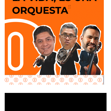
y que los puntos de conexión al sistema público sean
adecuados para garantizar un servicio seguro y eficiente.
Durante las inspecciones pueden determinarse medidas
preventivas y correctivas, para autorizar la incorporación
de nuevos desarrollos a la infraestructura hidráulica
metropolitana.
Con estas supervisiones
, el organismo fortalece la
planeación del crecimiento urbano y contribuye a que
las nuevas redes de agua potable y drenaje
ofrezcan
un servicio confiable a los habitantes.
También lee:
Interapas consolida el uso del recibo digital