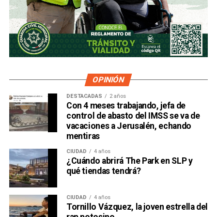
OPINIÓN
DESTACADAS
2 años
Con 4 meses trabajando, jefa de
control de abasto del IMSS se va de
vacaciones a Jerusalén, echando
mentiras
CIUDAD
4 años
¿Cuándo abrirá The Park en SLP y
qué tiendas tendrá?
CIUDAD
4 años
Tornillo Vázquez, la joven estrella del
rap potosino