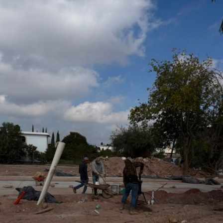
San Luis Potosí, l
o que permitirá fortalecer la promoción turística y cultural
del municipio.
Por último, la presidenta concejal invitó a las y los
asistentes a visitar el stand de Villa de Pozos y conocer
la oferta que tiene el municipio, entre la que destacan su
gastronomía y sus tradiciones, como la emblemática
Procesión de los Cristos, una de las celebraciones que
forman parte de su identidad cultural.
También lee:
Villa de Pozos mantiene acciones por bailes