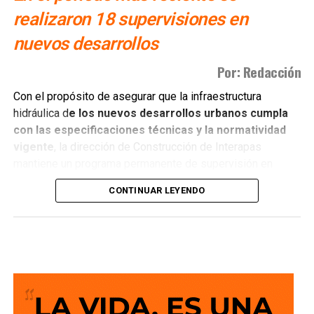
realizaron 18 supervisiones en
nuevos desarrollos
Por: Redacción
Con el propósito de asegurar que la infraestructura
hidráulica d
e los nuevos desarrollos urbanos cumpla
con las especificaciones técnicas y la normatividad
vigente
, la dirección de Construcción de Interapas
mantiene un programa permanente de supervisión en
fraccionamientos y centros de población que buscan
CONTINUAR LEYENDO
incorporarse a las redes de agua potable y drenaje.
Estas revisiones tienen como objetivo verificar que las
obras se ejecuten conforme a los proyectos autorizados,
que
las redes de agua potable y alcantarillado
cumplan con los estándares de c alidad,