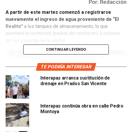
Por: Redacción
A partir de este martes comenzó a registrarse
nuevamente el ingreso de agua proveniente de “El
Realito”
a los tanques de almacenamiento, lo que
permitirá la restitución gradual del suministro a colonias
del sur y oriente de la capital.
CONTINUAR LEYENDO
TE PODRÍA INTERESAR
Interapas arranca sustitución de
Desde el
viernes 8 de agosto, INTERAPAS detectó la
drenaje en Prados San Vicente
interrupción en el envío de agua,
la cual se prolongó
durante tres días, siendo esta la doceava ocasión en el
año que el sistema suspende el suministro.
Interapas continúa obra en calle Pedro
Montoya