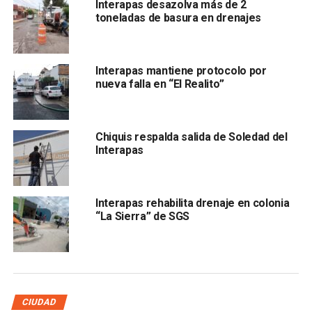
Interapas desazolva más de 2
toneladas de basura en drenajes
El organismo
continuará supervisando la calidad del
agua
y actualizando la información a través de sus
canales oficiales.
Interapas mantiene protocolo por
nueva falla en “El Realito”
El proceso de
recuperación en la red puede tardar
entre 24 y 48 horas,
dependiendo de la ubicación de los
domicilios y la presión en el sistema.
Chiquis respalda salida de Soledad del
Interapas
Interapas rehabilita drenaje en colonia
“La Sierra” de SGS
CIUDAD