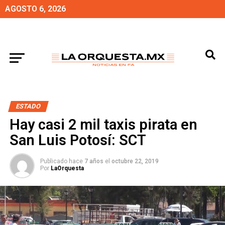
AGOSTO 6, 2026
ESTADO
Hay casi 2 mil taxis pirata en
San Luis Potosí: SCT
Publicado hace
7 años
el
octubre 22, 2019
Por
LaOrquesta