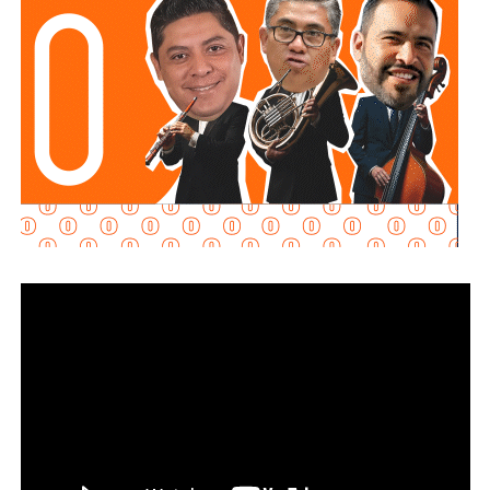
emergencia y garantizar más seguridad y tranquilidad a las
familias potosinas.
Ricardo Gallardo reconoció la labor de la Secretaría de la
Defensa Nacional mediante la aplicación del Plan DN-III-E,
así como el trabajo del Heroico Cuerpo de Bomberos y de
las agrupaciones de salvamento y rescate, cuyos
integrantes, dijo, son auténticos héroes que protegen
diariamente la vida, la integridad y el patrimonio de la
población.