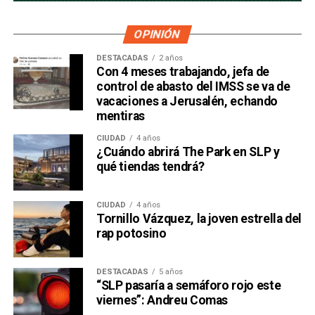
OPINIÓN
DESTACADAS
2 años
Con 4 meses trabajando, jefa de
control de abasto del IMSS se va de
vacaciones a Jerusalén, echando
mentiras
CIUDAD
4 años
¿Cuándo abrirá The Park en SLP y
qué tiendas tendrá?
CIUDAD
4 años
Tornillo Vázquez, la joven estrella del
rap potosino
DESTACADAS
5 años
“SLP pasaría a semáforo rojo este
viernes”: Andreu Comas