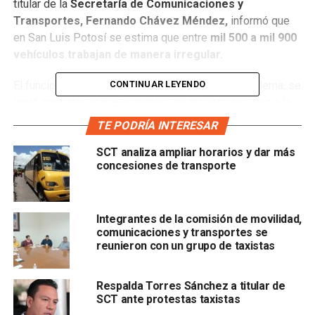
titular de la
Secretaría de Comunicaciones y
Transportes, Fernando Chávez Méndez,
informó que
en San Luis Potosí se estima que entre
mil 500 a mil 900
vehículos trabajan de manera irregular.
CONTINUAR LEYENDO
El funcionario detalló que, para combatir este problema, se
logró contratar un mayor número de inspectores, que a la
fecha suman 25 y se está a la espera de que la Contraloría
TE PODRÍA INTERESAR
General del Estado resuelva la situación de c
uatro
SCT analiza ampliar horarios y dar más
inspectores más, que se encuentran suspendidos
concesiones de transporte
debido a una queja sobre su actuación en diciembre
pasado.
Indicó que
se detienen entre 50 a 70 vehículos
Integrantes de la comisión de movilidad,
comunicaciones y transportes se
irregulares por semana
, y se espera el resultado del
reunieron con un grupo de taxistas
estudio de la UASLP sobre la falta de vehículos, ya que
hace dos años se entregaron
840 concesiones de taxis
Respalda Torres Sánchez a titular de
SCT ante protestas taxistas