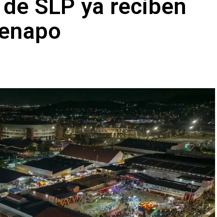
 de SLP ya reciben
Fenapo