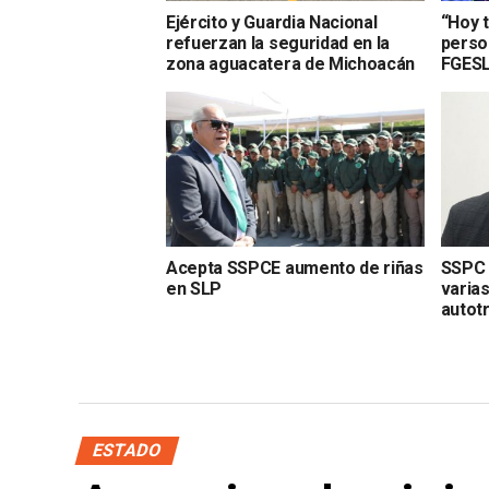
Ejército y Guardia Nacional
“Hoy 
refuerzan la seguridad en la
perso
zona aguacatera de Michoacán
FGES
Acepta SSPCE aumento de riñas
SSPC 
en SLP
varias
autot
ESTADO