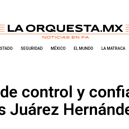
ESTADO
SEGURIDAD
MÉXICO
EL MUNDO
LA MATRACA
e control y conf
ús Juárez Hernánd