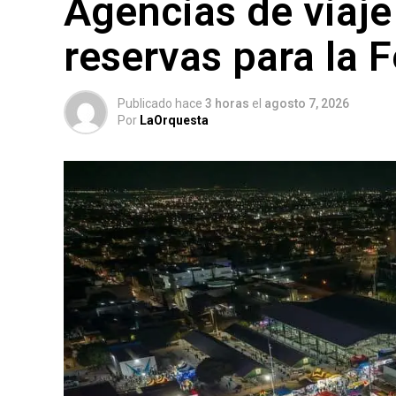
Agencias de viaje
reservas para la 
Publicado hace
3 horas
el
agosto 7, 2026
Por
LaOrquesta