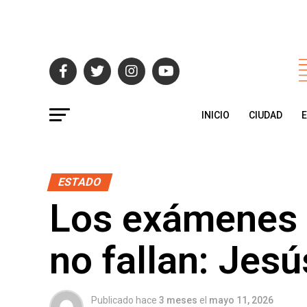
INICIO
CIUDAD
ESTADO
Los exámenes d
no fallan: Jes
Publicado hace
3 meses
el
mayo 11, 2026