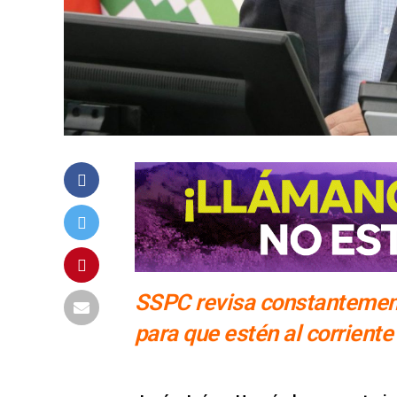
SSPC revisa constantement
para que estén al corriente