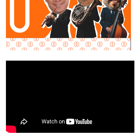
Martínez Acosta señaló que
la dependencia mantiene
disposición para que Uber complete el procedimiento
y pueda operar conforme a la ley, por lo que descartó que
exista una postura de persecución hacia la empresa.
“No es un tema de persecución ni de cacería. Al contrario,
buscamos que ellos mismos nos ayuden a que la
empresa cumpla con la legalidad y con todo lo que
establecen las leyes locales”, afirmó.
La secretaria agregó qu
e incluso han sostenido
reuniones con algunos operadores interesados en
prestar el servicio mediante la plataforma,
También lee:
Medio tiempo: Amor en tiempos de
Geopolítica y futbol | Reflexión de J.C. Haro