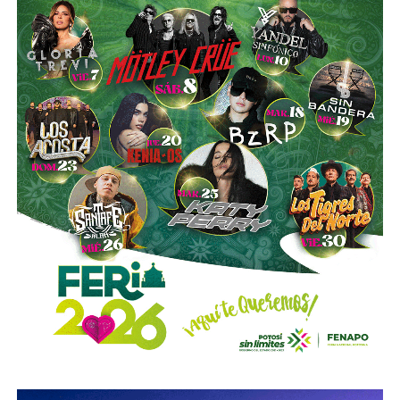
es buena. Ellos estarán tratando de mejorar y brindar un
mejor servicio, mientras que la ciudadanía podrá elegir la
opción que considere más conveniente”, comentó.
La titular de la SCT reiteró que, mientras Uber no complete
el procedimiento administrativo y cumpla con las
obligaciones previstas en la ley, la plataforma no podrá
prestar el servicio de transporte en San Luis Potosí.
También lee:
Ya es oficial: MiTaxi será la plataforma oficial
de transporte de la Fenapo 2026