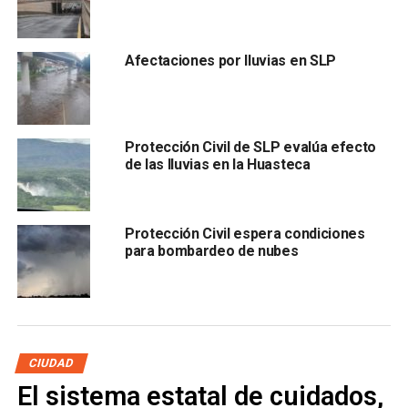
Ignacio Benavente Duque
, titular de la dependencia
estatal, dio a conocer que se les ha solicitado a los
Afectaciones por lluvias en SLP
alcaldes que lleven a cabo medidas preventivas tales
como, mantener en sesión permanente su Consejo
Municipal de Protección Civil, que revisen que esté libre
de basura o escombros los cauces de ríos y arroyos,
Protección Civil de SLP evalúa efecto
ubicar los bancos de arena en caso de tener que hacer
de las lluvias en la Huasteca
costaleras, revisión de laderas susceptibles de deslaves
y estar preparados ante la posibilidad de tener que abrir
refugios temporales, entre otras.
Protección Civil espera condiciones
para bombardeo de nubes
CIUDAD
El sistema estatal de cuidados,