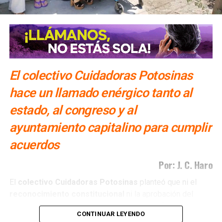
Así amanece el precio del dólar hoy 4 de septiembre
en SLP
El colectivo Cuidadoras Potosinas
hace un llamado enérgico tanto al
estado, al congreso y al
ayuntamiento capitalino para cumplir
acuerdos
Por: J. C. Haro
El
colectivo Cuidadoras Potosinas
planteó que ni el
reconocimiento
constitucional
ni la aprobación del
Cabildo
de la capital
potosina
han sido suficientes para
CONTINUAR LEYENDO
que estos avances se traduzcan en
políticas públicas