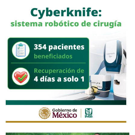
a quienes se les ha explicado el proceso de
regularización.
Asimismo, sostuvo que el incumplimiento de
la empresa
deja a los propios conductores en una situación de
vulnerabilidad,
al no contar con las condiciones legales
previstas por la normativa estatal.
“Es la empresa la que no cumple con lo que las leyes
locales establecen y eso deja a los operadores en estado
de indefensión”, señaló.
Respecto a la llegada de nuevas plataformas digitales al
estado
, Martínez Acosta consideró que la
competencia representa una oportunidad para
mejorar la calidad del servicio de transporte.
“Hoy el gremio del taxismo entiende que la competencia