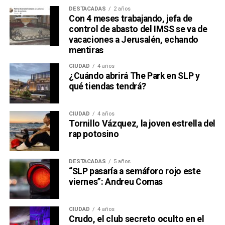
DESTACADAS
2 años
Con 4 meses trabajando, jefa de
control de abasto del IMSS se va de
vacaciones a Jerusalén, echando
mentiras
CIUDAD
4 años
¿Cuándo abrirá The Park en SLP y
qué tiendas tendrá?
CIUDAD
4 años
Tornillo Vázquez, la joven estrella del
rap potosino
DESTACADAS
5 años
“SLP pasaría a semáforo rojo este
viernes”: Andreu Comas
CIUDAD
4 años
Crudo, el club secreto oculto en el