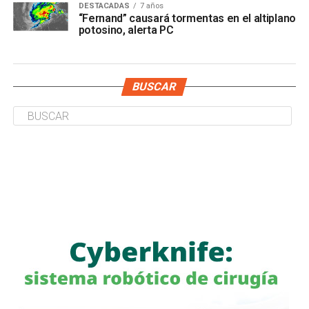
DESTACADAS
7 años
“Fernand” causará tormentas en el altiplano
potosino, alerta PC
BUSCAR