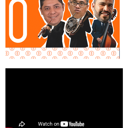
requisitos
“, declaró.
Martínez Acosta señaló que
la dependencia mantiene
disposición para que Uber complete el procedimiento
y pueda operar conforme a la ley, por lo que descartó que
exista una postura de persecución hacia la empresa.
“No es un tema de persecución ni de cacería. Al contrario,
buscamos que ellos mismos nos ayuden a que la
empresa cumpla con la legalidad y con todo lo que
establecen las leyes locales”, afirmó.
La secretaria agregó qu
e incluso han sostenido
reuniones con algunos operadores interesados en
prestar el servicio mediante la plataforma,
También lee:
Medio tiempo: Amor en tiempos de
Geopolítica y futbol | Reflexión de J.C. Haro