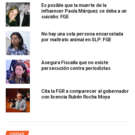
Fue el
1 de julio de 2019
Es posible que la muerte de la
influencer Paola Márquez se deba a un
suicidio: FGE
No hay una sola persona encarcelada
por maltrato animal en SLP: FGE
que una mujer que se desempeñaba como oficial del
Asegura Fiscalía que no existe
persecución contra periodistas
registro civil número 11
, fue desalojada de manera
violenta de esas oficinas por los policías municipales
de la Capital, quienes iban al mando del director de
esa corporación.
Cita la FGR a comparecer al gobernador
con licencia Rubén Rocha Moya
Luego de que la afectada interpuso la denuncia en la
FGESLP, la Visitaduría General realizó las investigaciones
pertinentes y encontró elementos para judicializar la
carpeta.
CIUDAD