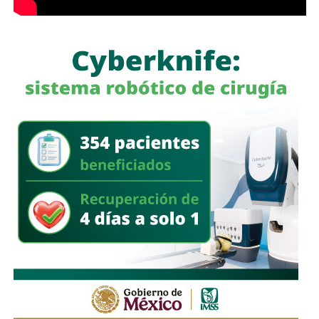
a quienes se les ha explicado el proceso de
regularización.
Asimismo, sostuvo que el incumplimiento de
la empresa
deja a los propios conductores en una situación de
vulnerabilidad,
al no contar con las condiciones legales
previstas por la normativa estatal.
“Es la empresa la que no cumple con lo que las leyes
locales establecen y eso deja a los operadores en estado
de indefensión”, señaló.
Respecto a la llegada de nuevas plataformas digitales al
estado
, Martínez Acosta consideró que la
competencia representa una oportunidad para
mejorar la calidad del servicio de transporte.