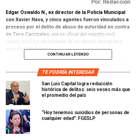
Por: Redacción
Edgar Oswaldo N., ex director de la Policía Municipal
con Xavier Nava, y cinco agentes fueron vinculados a
proceso por el delito de abuso de autoridad en contra
de Tere Carrizales
, una ex oficial del registro civil,
cuando esta fue
desalojada de su oficina con un uso
excesivo de fuerza.
CONTINUAR LEYENDO
Tras el trabajo de litigadores adscritos a la
Visitaduría de
la Fiscalía General del Estado de San Luis Potosí
TE PODRÍA INTERESAR
(FGESLP) se logró esa resolución por parte del Juez
San Luis Capital logra reducción
de Control.
histórica de delitos: seis veces más que
el promedio del país
Como medida cautelar se impuso la prohibición de
convivir, acercarse o comunicarse con la víctima.
“Hoy tenemos suicidios de personas de
Serán dos meses que dio la autoridad judicial para las
cualquier edad”: FGESLP
investigaciones complementarias.