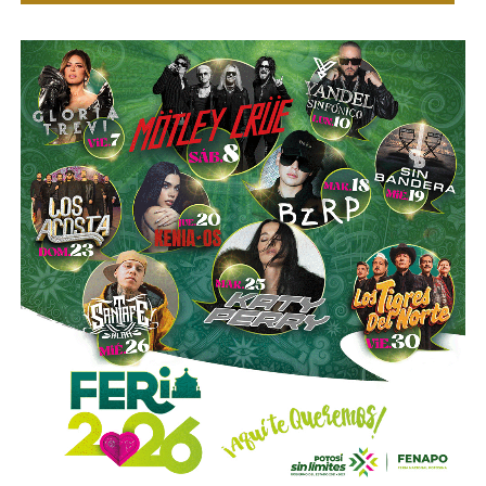
“Hoy el gremio del taxismo entiende que la competencia
es buena. Ellos estarán tratando de mejorar y brindar un
mejor servicio, mientras que la ciudadanía podrá elegir la
opción que considere más conveniente”, comentó.
La titular de la SCT reiteró que, mientras Uber no complete
el procedimiento administrativo y cumpla con las
obligaciones previstas en la ley, la plataforma no podrá
prestar el servicio de transporte en San Luis Potosí.
También lee:
Ya es oficial: MiTaxi será la plataforma oficial
de transporte de la Fenapo 2026