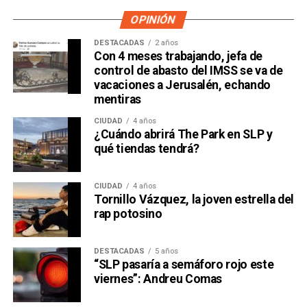
OPINIÓN
DESTACADAS
2 años
Con 4 meses trabajando, jefa de
control de abasto del IMSS se va de
vacaciones a Jerusalén, echando
mentiras
CIUDAD
4 años
¿Cuándo abrirá The Park en SLP y
qué tiendas tendrá?
CIUDAD
4 años
Tornillo Vázquez, la joven estrella del
rap potosino
DESTACADAS
5 años
“SLP pasaría a semáforo rojo este
viernes”: Andreu Comas