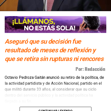
Villa de Pozos
Aseguró que su decisión fue
resultado de meses de reflexión y
que se retira sin rupturas ni rencores
Por: Redacción
Octavio Pedroza Gaitán anunció su retiro de la política, de
la actividad partidista y de Acción Nacional, partido en el
que militó durante 33 años, al considerar que su ciclo
dentro del servicio público y la actividad política ha
llegado a su fin.
CONTINUAR LEYENDO