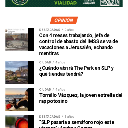
OPINIÓN
DESTACADAS
2 años
Con 4 meses trabajando, jefa de
control de abasto del IMSS se va de
vacaciones a Jerusalén, echando
mentiras
CIUDAD
4 años
¿Cuándo abrirá The Park en SLP y
qué tiendas tendrá?
CIUDAD
4 años
Tornillo Vázquez, la joven estrella del
rap potosino
DESTACADAS
5 años
“SLP pasaría a semáforo rojo este