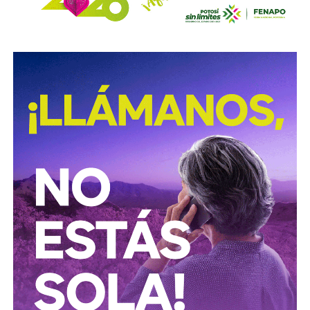
Para estas conductas se contempla una sanción de seis
meses a tres años de prisión, además de una sanción
pecuniaria de 60 a 300 días del valor de la Unidad de
Medida y Actualización (UMA).
La iniciativa fue turnada a la Comisión Primera de Justicia
para su análisis y dictamen correspondiente.
También lee:
Cuauhtli Badillo pide a alcaldes denunciar
movimientos ligados al huachicol