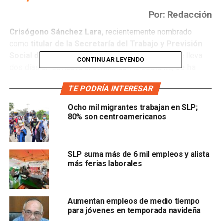
Por: Redacción
Crisógono Sánchez Lara,
recientemente nombrado
como
titular de la Secretaría del Trabajo y Previsión
Social de San Luis Potosí (STPS),
mencionó que lleva
CONTINUAR LEYENDO
dos días en su nueva encomienda. No obstante,
se ha
involucrado en los diferentes temas que afecta a la
TE PODRÍA INTERESAR
población laboral del estado.
Ocho mil migrantes trabajan en SLP;
Esto, en relación a la
manifestación de esta mañana,
80% son centroamericanos
organizada por ex empleados de la empresa Valeo,
a
quienes se les debe el pago de sus utilidades
correspondientes al 2016.
SLP suma más de 6 mil empleos y alista
más ferias laborales
El nuevo secretario del Trabajo en la entidad confirmó que
e
l día de hoy habrá una reunión con directivos de la
empresa Valeo y de seis de sus centros de trabajo
,
Aumentan empleos de medio tiempo
con el objetivo de llegar a un acuerdo favorecedor para
para jóvenes en temporada navideña
todas las partes.