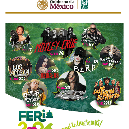
La legislación establecerá que, salvo prueba en contrario,
se presumirá dicha intención cuando el deudor, sin causa
justificada, renuncie a su empleo o solicite licencia sin
goce de sueldo, cuando este constituya su único o
principal medio para obtener ingresos.
Asimismo, se establecen sanciones para quienes, durante
un proceso judicial o existiendo una resolución firme,
enajenen intencionalmente de manera parcial o total sus
bienes con la finalidad de eludir obligaciones alimentarias.
De igual manera, se sancionará a quienes, teniendo
conocimiento de la existencia de una obligación
alimentaria o de un proceso judicial en curso, ayuden al
deudor a ocultar bienes, acepten figurar como titulares
aparentes de estos o realicen actos jurídicos simulados
con el propósito de evitar que se cumplan las
obligaciones alimentarias.