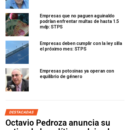
“En un rato más
nos vamos a reunir con los
Empresas que no paguen aguinaldo
empresarios, los gerentes generales de las
podrían enfrentar multas de hasta 1.5
diferentes empresas.
mdp: STPS
Empresas deben cumplir con la ley silla
el próximo mes: STPS
Empresas potosinas ya operan con
equilibrio de género
Esas son las indicaciones que tenemos del señor
gobernador, de
buscar por todos los medios la paz
laboral en San Luis,
porque con eso t
endríamos la
oportunidad de atraer la inversión
”, explicó.
DESTACADAS
Sanchez Lara recordó que los ex trabajadores de Valeo
Octavio Pedroza anuncia su
fueron acompañados por un inspector de la STPS, y
recordó que los inconformes ya no son trabajadores