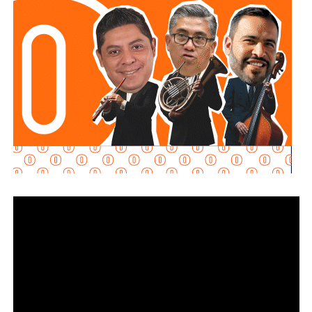
determinadas conductas evasivas del deudor
alimentario
y penalizar la coparticipación de terceras
personas que, con conocimiento de la obligación
existente, contribuyan a impedir su cumplimiento.
La diputada María Dolores Robles Chairez destacó que la
modificación busca brindar mayores herramientas jurídicas
para proteger el derecho de niñas, niños y demás
personas acreedoras alimentarias, evitando que
maniobras de carácter patrimonial sean utilizadas para
obstaculizar el cumplimiento de las obligaciones
establecidas por la autoridad judicial.
Señaló que existen casos en los que los deudores
alimentarios recurren a actos jurídicos o materiales que
aparentemente pueden ser lícitos, pero que tienen como
finalidad eludir sus responsabilidades. Entre estas
prácticas se encuentran la renuncia voluntaria a empleos
estables, la solicitud de licencias sin goce de sueldo