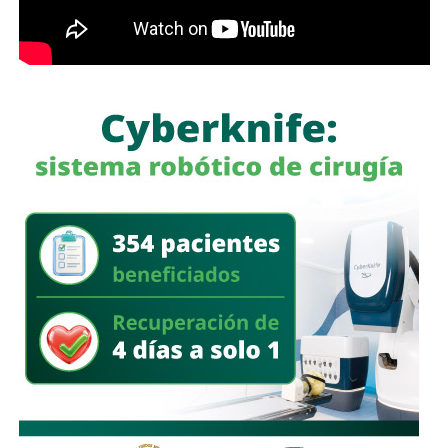
durante periodos relacionados con procesos familiares y
la transferencia de bienes a familiares o personas de
confianza que actúan como titulares aparentes.
Con esta iniciativa se busca establecer que comete el
delito de incumplimiento de las obligaciones de
asistencia familiar quien se coloque intencionalmente en
estado de insolvencia con el propósito de eludir el
cumplimiento de las obligaciones alimentarias
establecidas por la ley.