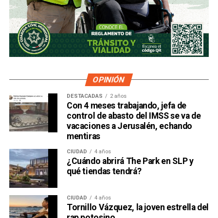
OPINIÓN
DESTACADAS
2 años
Con 4 meses trabajando, jefa de
control de abasto del IMSS se va de
vacaciones a Jerusalén, echando
mentiras
CIUDAD
4 años
¿Cuándo abrirá The Park en SLP y
qué tiendas tendrá?
CIUDAD
4 años
Tornillo Vázquez, la joven estrella del
rap potosino