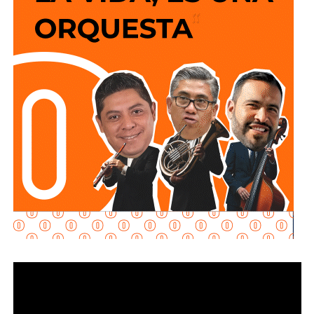
y que los puntos de conexión al sistema público sean
adecuados para garantizar un servicio seguro y eficiente.
Durante las inspecciones pueden determinarse medidas
preventivas y correctivas, para autorizar la incorporación
de nuevos desarrollos a la infraestructura hidráulica
metropolitana.
Con estas supervisiones
, el organismo fortalece la
planeación del crecimiento urbano y contribuye a que
las nuevas redes de agua potable y drenaje
ofrezcan
un servicio confiable a los habitantes.
También lee:
Interapas consolida el uso del recibo digital