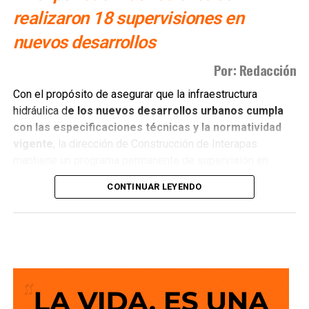
realizaron 18 supervisiones en
nuevos desarrollos
Por: Redacción
Con el propósito de asegurar que la infraestructura
hidráulica d
e los nuevos desarrollos urbanos cumpla
con las especificaciones técnicas y la normatividad
vigente
, la dirección de Construcción de Interapas
mantiene un programa permanente de supervisión en
fraccionamientos y centros de población que buscan
CONTINUAR LEYENDO
incorporarse a las redes de agua potable y drenaje.
Estas revisiones tienen como objetivo verificar que las
obras se ejecuten conforme a los proyectos autorizados,
que
las redes de agua potable y alcantarillado
cumplan con los estándares de c alidad,