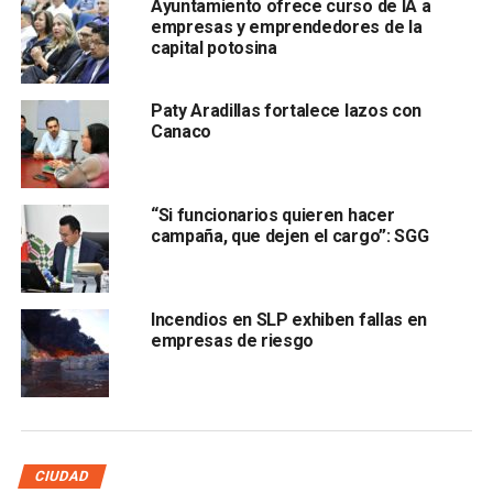
Ayuntamiento ofrece curso de IA a
político sería mucho más eficiente.
empresas y emprendedores de la
capital potosina
“
Si los gobiernos fueran administrados como
empresas, serían sustancialmente mejores,
porque
la
Paty Aradillas fortalece lazos con
empresa está construida con base en lograr
Canaco
resultados.
Los políticos están construidos con base en
ganar la elección siguiente”, detalló.
“Si funcionarios quieren hacer
campaña, que dejen el cargo”: SGG
Incendios en SLP exhiben fallas en
empresas de riesgo
Expuso que
esta visión de los políticos se concentra
solamente en mantener sus posiciones y obtener el
triunfo en la siguiente elección
, por lo que no
CIUDAD
necesariamente están interesados en cómo se ve