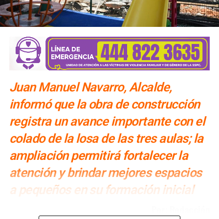
SIGUIENTE
El Campeonato Charro ya ha dejado resultados
positivos en el sector hotelero
NO TE PIERDAS
Ayuntamiento capitalino fomenta emprendimiento
en jóvenes… y en niños
Juan Manuel Navarro, Alcalde,
informó que la obra de construcción
registra un avance importante con el
colado de la losa de las tres aulas; la
ampliación permitirá fortalecer la
atención y brindar mejores espacios
a pequeños en su formación inicial
Por: Redacción