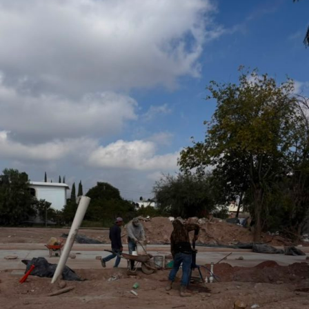
San Luis Potosí, l
o que permitirá fortalecer la promoción turística y cultural
del municipio.
Por último, la presidenta concejal invitó a las y los
asistentes a visitar el stand de Villa de Pozos y conocer
la oferta que tiene el municipio, entre la que destacan su
gastronomía y sus tradiciones, como la emblemática
Procesión de los Cristos, una de las celebraciones que
forman parte de su identidad cultural.
También lee:
Villa de Pozos mantiene acciones por bailes