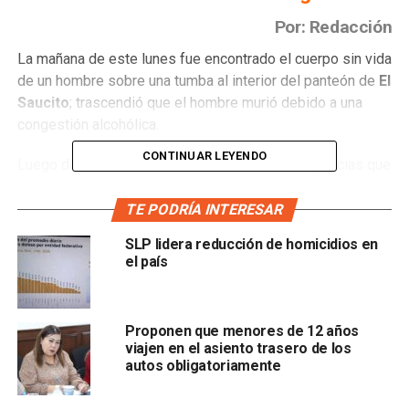
Por: Redacción
La mañana de este lunes fue encontrado el cuerpo sin vida
de un hombre sobre una tumba al interior del panteón de
El
Saucito
; trascendió que el hombre murió debido a una
congestión alcohólica.
CONTINUAR LEYENDO
Luego de que se reportara al sistema de emergencias que
un hombre de aproximadamente 30 años
se encontraba
acostado boca arriba sobre una tumba
, los cuerpos de
TE PODRÍA INTERESAR
emergencia se trasladaron al cementerio.
SLP lidera reducción de homicidios en
el país
El cuerpo no presentaba golpes o lesiones visibles
y,
de acuerdo con algunos testimonios, fue visto la tarde de
ayer deambulando en el exterior del lugar.
Proponen que menores de 12 años
viajen en el asiento trasero de los
Personal de
Servicios Periciales
de la Fiscalía General
autos obligatoriamente
del Estado trasladaron el cuerpo al Servicio Médico
Legista para realizar la necropsia de ley.