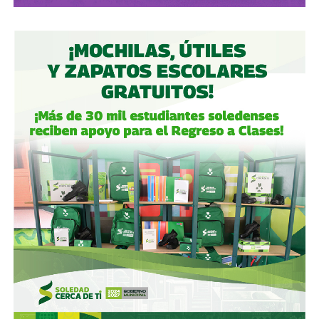
Sin embargo,
la vieja enfermedad de la repetición
informativa y de la construcción deliberada de
narrativas y relatos mediáticos desde el poder,
mismos que obedecen al piramidal filtro del discurso
occidental de producción, consumo y miedo,
no es un
problema exclusivo ni de nuestro estado ni país, es un
asunto continental.
Y es que ese sistema
viejo como Matusalen
, junto a la
velocidad sin criterio de las herramientas a la mano,
el
peligroso scroll incuestionable,
el reto de informar en 4
palabras o detener al navegante en dos segundos, ha
generado dos cosas:
nuevas especies en el espectro
de la comunicación y el periodismo, y la desalmada
condena que nos depara si seguimos confundiendo
cualquier cosa como noticia,
sin cuestionarla y -lo que
es peor- asumirla como verdad.
Se le atribuye a Mark Twain la afirmación:
“Lo que te