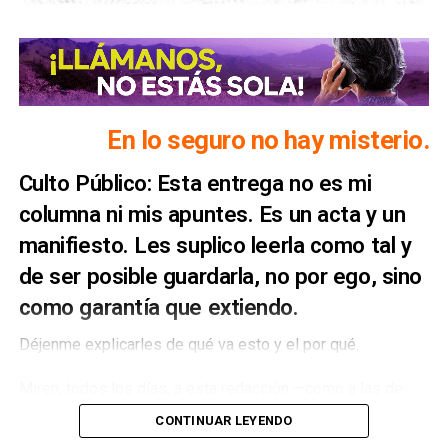
En lo seguro no hay misterio.
Culto Público: Esta entrega no es mi
columna ni mis apuntes. Es un acta y un
manifiesto. Les suplico leerla como tal y
de ser posible guardarla, no por ego, sino
como garantía que extiendo.
Déjenme explicarles de qué va esto y el por qué.
Miren, todos los días, a esta redacción —como a las de
cientos de medios en el país— llegan decenas de
CONTINUAR LEYENDO
comunicados oficiales.
Boletines puntuales, muchas