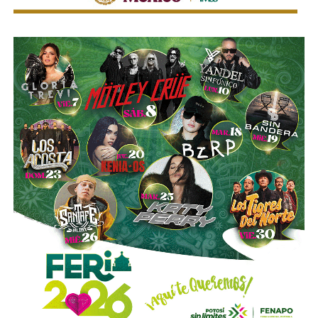
motonetas,
atendiendo principios y estándares
profunda intolerancia al ego herido.
nacionales e internacionales en materia de movilidad y
seguridad vial.
Ahora, lo que hace posible este cambio no es solo un
arranque de valentía ni mi despertar ese de madrugada.
La utilización de luces encendidas de manera permanente
y de elementos luminosos o reflejantes permitirá facilitar
Detrás de estos cambios, nuestro medio empieza a
la identificación de estos vehículos por parte de los
operar una infraestructura de inteligencia artificial
demás conductores, particularmente durante la noche, en
diseñada para hacer lo que ningún equipo humano puede
zonas con poca iluminación o ante condiciones que
hacer todos los días con todo lo que se publica: leer la
reduzcan la visibilidad.
información, desarmarla, extraer los datos cuando se
detecten , y cruzarlos contra la memoria de lo que ya se
La diputada Sánchez López señaló que estas
dijo antes.
disposiciones representan una medida preventiva
orientada a proteger la vida de las personas motociclistas,
La máquina recuerda lo que luego el poder confía en que
disminuir la posibilidad de accidentes y reducir la
se nos olvide.
Esa será su función y también su límite:
gravedad de las lesiones y fallecimientos derivados de
propone, pero un ser humano dispone.
Ninguna
siniestros viales.
evaluación, criterio o producto se publicará jamás sin el
cuidado de un periodista.
El día que eso se invierta, y
Con esta reforma, el Congreso del Estado fortalece las
dejemos todo a la maquina, entonces cierren esta
acciones de prevención y seguridad vial, promoviendo una