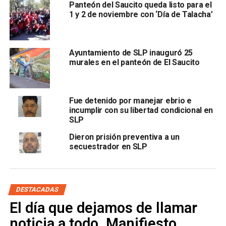
Panteón del Saucito queda listo para el
1 y 2 de noviembre con ‘Día de Talacha’
Fiscalía detiene a jefe de
banda de secuestradores
Ayuntamiento de SLP inauguró 25
murales en el panteón de El Saucito
ARTÍCULOS RELACIONADOS:
FISCALÍA GENERAL DE SLP
PANTEÓN DE EL SAUCITO
SEGURIDAD SLP
Fue detenido por manejar ebrio e
SIGUIENTE
incumplir con su libertad condicional en
Cientos de ranitas nacieron en el Lago Mayor del
SLP
Tangamanga I
Dieron prisión preventiva a un
NO TE PIERDAS
secuestrador en SLP
Ambulantes amenazan con tomar la UAM si Nava
ordena reubicarlos
DESTACADAS
El día que dejamos de llamar
noticia a todo. Manifiesto