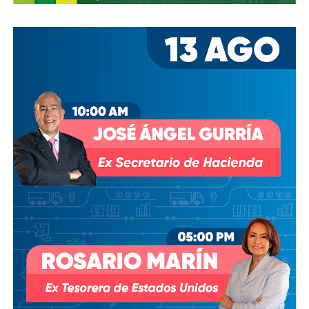
mete en problemas no es lo que no sabes, es lo que
crees que sabes con certeza… y resulta no ser
cierto”. Así nos está pasando.
El remedio no lo tenemos, pero primero hubo fiebre
que paracetamol. El termómetro está a reventar y a
la vista de todos.
Una cosa más, Culto Público y con esto cierro:
En lo
seguro no hay misterio, y cuando no hay camino…”se
hace camino al andar “ escribió Antonio Machado.
Por lo tanto, seguro que nos llamarán locos, (lo bueno es
que la cordura nos cae gorda y a mi me han dicho más feo)
seguro incomodaremos a algunos o a muchos,
seguro habrá tropiezos y errores.
Lo que les prometo es que no habrá arrepentimiento
.
El afán es honesto. Desde La Orquesta quiero contribuir a
la construcción de un mástil, vela y timón con el que