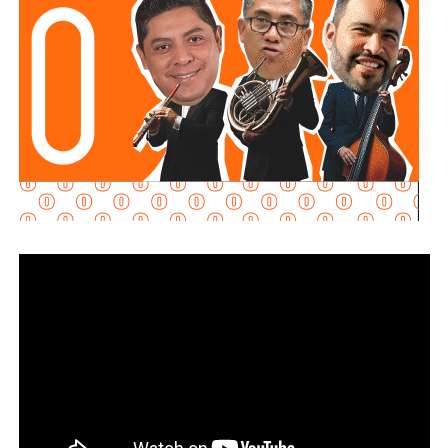
Además la disposición también señala que las personas
Son
esas páginas que escriben sincronizadas como si
conductoras deberán cumplir con las demás medidas de
les mandaran guión
. No usan método periodístico, usan
seguridad previstas en la legislación estatal.
adjetivos, conjeturas y afirmaciones sin comprobar.
Ellos
no quieren informar: quieren atacar sin honor,
todos
La diputada Brisseire Sánchez López, explicó que
conocemos a alguno y todos sabemos que esas
cañerías
mantener las luces encendidas permite incrementar
de publicaciones
tienen sus villanos favoritos y sus
la visibilidad de las motocicletas ante otros usuarios
mecenas invisibles
(entre comillas, subrayado y en
de la vía
, debido a que por sus dimensiones pueden ser
rojo…no son invisibles aunque así lo crean)
menos perceptibles que otros vehículos, particularmente
durante determinadas condiciones de circulación.
A esos no los voy a poner en duda, porque duda no tengo:
no sirven para nada excepto para generar ruido,
Señaló que esta medida se encuentra contemplada dentro
polarización y satisfacer los vacíos emocionales de
de estándares internacionales de seguridad vial, entre
sus autores y sus patrocinadores.
ellos los establecidos en la
Convención de Viena sobre
la Circulación Vial, d
e la que México forma parte, y tiene
Escriben con coraje porque están enojados. Escriben con
como finalidad reducir los factores de riesgo asociados
miedo porque se sienten inferiores. Escriben insultos
con la circu lación de motocicletas.
porque se están proyectando.
Es la psicología básica de
la cobardía.