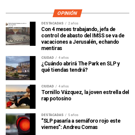
OPINIÓN
DESTACADAS
2 años
Con 4 meses trabajando, jefa de
control de abasto del IMSS se va de
vacaciones a Jerusalén, echando
mentiras
CIUDAD
4 años
¿Cuándo abrirá The Park en SLP y
qué tiendas tendrá?
CIUDAD
4 años
Tornillo Vázquez, la joven estrella del
rap potosino
DESTACADAS
5 años
“SLP pasaría a semáforo rojo este
viernes”: Andreu Comas