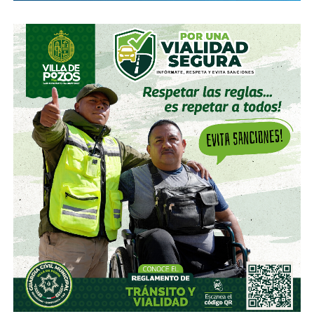
el periodismo supere la tempestad en la que
estamos
, y que surque los mares de eso que chocará de
frente, fuerte y rapidísimo,
eso de lo que no tenemos
remota idea de lo que es, ni de lo cerca que pueda
estar, pero -les aseguro- viene.
Yo soy Jorge Saldaña.