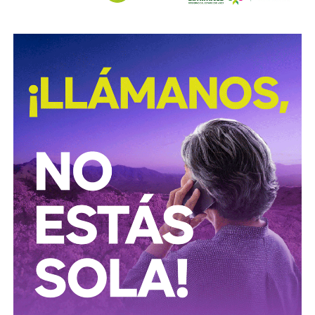
página porque ya no seremos nosotros. El periodismo
movilidad más segura para las personas que utilizan
o tiene alma, o deja de hablarle a los seres humanos
motocicletas y motonetas en San Luis Potosí.
perdiendo todo sentido.
También lee:
Deudores alimentarios podrían enfrentar
El primer paso de este camino tiene nombre y
se
cárcel por ocultar bienes en SLP
entregará desde mañana a un círculo muy reducido al
que mantendré en mis listas de difusión, lo bauticé
como “A Tiempo y Marcando el Ritmo”.
Ese es solo el inicio. Hay más productos en camino y
cambios estructurales que iremos anunciando conforme
estén listos —
no antes, porque aquí no vamos a
cometer el pecado que le señalamos al poder de
anunciar lo que todavía no existe.
Empezamos en San Luis Potosí, que es donde el águila
paró y donde han iniciado, nacido y generado hombres,
mujeres, movimientos, piezas y talentos de valor
universal.