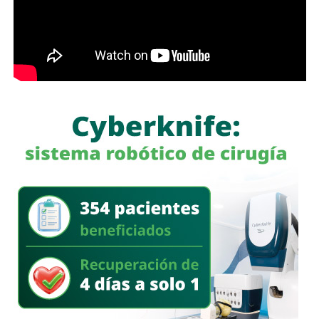
La iniciativa fue turnada a la Comisión Primera de Justicia
para su análisis y dictamen correspondiente.
También lee:
Cuauhtli Badillo pide a alcaldes denunciar
movimientos ligados al huachicol
será habilitado como callejón peatonal, mientras que el
segundo tramo funcionará como zona exclusiva para
ascenso y descenso de taxis.
La SSPC de la Capital exhorta a las y los asistentes a
la FENAPO a planificar sus traslados
, respetar la
señalización y las indicaciones del personal de Policía
Vial, así como considerar el uso de transporte público para
facilitar la movilidad en los alrededores del recinto.
Estas medidas buscan mantener un flujo vehicular