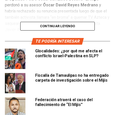
perdonó a su asesor
Óscar David Reyes Medrano
y
habría rechazado su renuncia presentada luego de que el
también activista llamara “en broma” a quemar TV Azteca y
saquear tiendas tras las declaraciones del periodista
CONTINUAR LEYENDO
Javier Alatorre, donde pedía no hacer caso a las
conferencias de prensa federales encabezadas por Hugo
TE PODRÍA INTERESAR
López-Gatell Ramírez.
Glocalidades: ¿por qué me afecta el
A través de su cuenta de Facebook, en una publicación
conflicto Israel-Palestina en SLP?
realizada la noche del domingo, el diputado local
agradeció a Reyes Medrano reconocer su error y dijo: “vas
a seguir conmigo echándole pa’ delante y sin parar”;
Fiscalía de Tamaulipas no ha entregado
además, le pidió dejar de hacer bromas y ponerse a
carpeta de investigación sobre el Mijis
trabajar.
Federación atraerá el caso del
fallecimiento de “El Mijis”