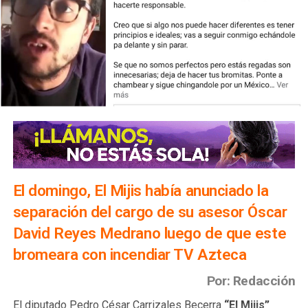
El domingo, El Mijis había anunciado la
separación del cargo de su asesor Óscar
David Reyes Medrano luego de que este
bromeara con incendiar TV Azteca
Por: Redacción
El diputado Pedro César Carrizales Becerra
“El Mijis”