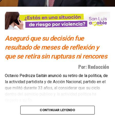
por “bromista”; llamó al saqueo
ARTÍCULOS RELACIONADOS:
EL MIJIS
OSCAR DAVID REYES MEDRANO
TV AZTECA
SIGUIENTE
Resguardo obligatorio a pacientes con Covid-19
Aseguró que su decisión fue
sería inconstitucional: CEDH
resultado de meses de reflexión y
NO TE PIERDAS
El activismo a la backstreet boy | Colaboración de
que se retira sin rupturas ni rencores
Carlos López Medrano
Por: Redacción
Octavio Pedroza Gaitán anunció su retiro de la política, de
la actividad partidista y de Acción Nacional, partido en el
que militó durante 33 años, al considerar que su ciclo
dentro del servicio público y la actividad política ha
llegado a su fin.
CONTINUAR LEYENDO
A través de un posicionamiento titulado “Un paso de lado”,