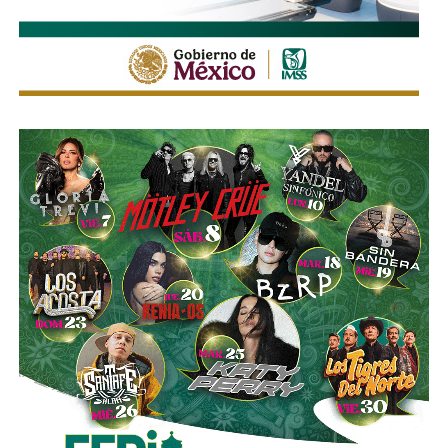
ordenado y seguro durante la feria, privilegiando tanto la
movilidad de quienes acuden al recinto como la seguridad
de peatones, usuarios del transporte público y habitantes
de las zonas aledañas.
También lee:
Enrique Galindo acelera Vialidades Potosinas
2.0