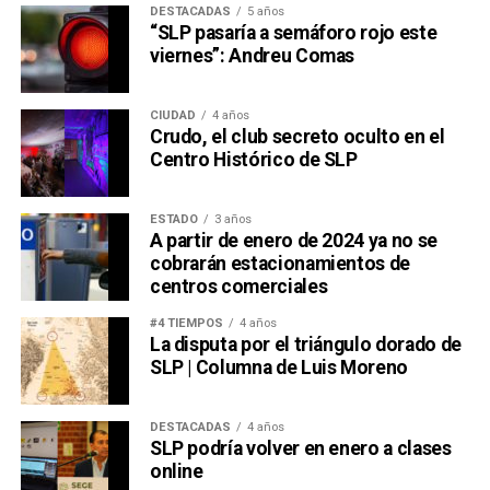
DESTACADAS
5 años
“SLP pasaría a semáforo rojo este
viernes”: Andreu Comas
CIUDAD
4 años
Crudo, el club secreto oculto en el
Centro Histórico de SLP
ESTADO
3 años
A partir de enero de 2024 ya no se
cobrarán estacionamientos de
centros comerciales
#4 TIEMPOS
4 años
La disputa por el triángulo dorado de
SLP | Columna de Luis Moreno
DESTACADAS
4 años
SLP podría volver en enero a clases
online