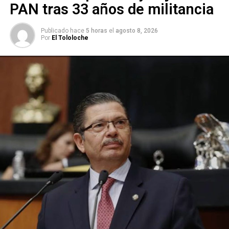
PAN tras 33 años de militancia
Publicado hace
5 horas
el
agosto 8, 2026
Por
El Tololoche
Horas antes, e
l propio diputado había publicado en sus
redes sociales que Reyes Medrano había sido
separado de su cargo
toda vez que «México no está
para bromas, necesitamos paz, unidad y congruencia».
En tanto, Reyes Medrano declaró en una transmisión en
vivo que sus publicaciones incitando a los saqueos solo
eran una broma y que eran parte de su personalidad.
También te puede interesar:
A la calle asesor del Mijis