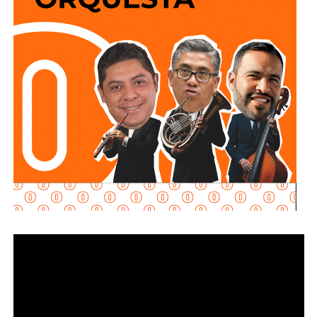
principal medio para obtener ingresos.
utilizando esta vialidad como acceso principal. Como
alternativa,
se contará con un acceso secundario por
Asimismo, se establecen sanciones para quienes, durante
avenida Simón Díaz, p
roveniente de avenida de la
un proceso judicial o existiendo una resolución firme,
Constitución.
enajenen intencionalmente de manera parcial o total sus
bienes con la finalidad de eludir obligaciones alimentarias.
Para la salida del recinto,
el flujo vehicular se distribuirá
principalmente hacia Circuito Potosí,
mediante la
De igual manera, se sancionará a quienes, teniendo
incorporación desde avenida de las Torres. Como salida
conocimiento de la existencia de una obligación
secundaria, los automovilistas podrán continuar por esta
alimentaria o de un proceso judicial en curso, ayuden al
misma vialidad para incorporarse a avenida Simón Díaz,
deudor a ocultar bienes, acepten figurar como titulares
con dirección a avenida de la Constitución y el
aparentes de estos o realicen actos jurídicos simulados
fraccionamiento Simón Díaz.
con el propósito de evitar que se cumplan las
obligaciones alimentarias.
Como parte de la estrategia de movilidad, la avenida
Francisco Martínez de la Vega, en el tramo comprendido
Para estas conductas se contempla una sanción de seis
entre avenida de las Torres y avenida Simón Díaz,
meses a tres años de prisión, además de una sanción
permanecerá cerrada al tránsito vehicular.
El primer
pecuniaria de 60 a 300 días del valor de la Unidad de
tramo, de avenida de las Torres al callejón peatonal
Medida y Actualización (UMA).
América del Sur,