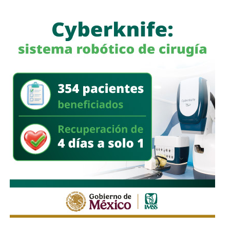
a quienes se les ha explicado el proceso de
regularización.
Asimismo, sostuvo que el incumplimiento de
la empresa
deja a los propios conductores en una situación de
vulnerabilidad,
al no contar con las condiciones legales
previstas por la normativa estatal.
“Es la empresa la que no cumple con lo que las leyes
locales establecen y eso deja a los operadores en estado
de indefensión”, señaló.
Respecto a la llegada de nuevas plataformas digitales al
estado
, Martínez Acosta consideró que la
competencia representa una oportunidad para
mejorar la calidad del servicio de transporte.