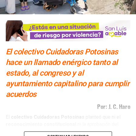
El colectivo Cuidadoras Potosinas
hace un llamado enérgico tanto al
estado, al congreso y al
ayuntamiento capitalino para cumplir
acuerdos
Por: J. C. Haro
El
colectivo Cuidadoras Potosinas
planteó que ni el
reconocimiento
constitucional
ni la aprobación del
Cabildo
de la capital
potosina
han sido suficientes para