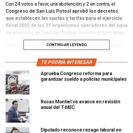
Con 24 votos a favor, una abstención y 2 en contra, el
Congreso de San Luis Potosí aprobó los decretos
que establecen las cuotas y tarifas para el ejercicio
fiscal 2022 de los 21 organismos operadores del agua
en el estado de San Luis Potosí, incluído el Interapas.
CONTINUAR LEYENDO
El dictamen se aprobó tal como lo presentó la Comisión
del Agua, que encabeza la diputada Dolores Eliza García
Román y en el mismo s
e establece que no habrá
TE PODRÍA INTERESAR
incremento para los usuarios domésticos, es decir,
Aprueba Congreso reforma para
para casa-habitación y su cuota quedará igual que en
garantizar sueldo a policías municipales
2021.
Rosas Montiel ve avance en revisión
anual del T-MEC
Diputado reconoce rezago laboral en