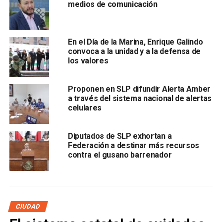
medios de comunicación
Las cuentas registradas como industriales,
comerciales y públicas sí tendrán un incremento del 7
En el Día de la Marina, Enrique Galindo
por ciento para el ejercicio de 2022
, con relación a la
convoca a la unidad y a la defensa de
tarifa actual.
los valores
La presidenta de la comisión exhortó a los organismos
Proponen en SLP difundir Alerta Amber
operadores para hacer un uso adecuado de los recursos
a través del sistema nacional de alertas
que ingresen a las instituciones bajo una política de
celulares
austeridad y que los ingresos se apliquen a la ampliación
de la infraestructura y no al pago de los sueldos de los
Diputados de SLP exhortan a
trabajadores, afirmó.
Federación a destinar más recursos
contra el gusano barrenador
También lee:
¿Por qué Real de Catorce dejaría de ser
Pueblo Mágico?
ARTÍCULOS RELACIONADOS:
CONGRESO DEL ESTADO
NO AUMENTO
SLP
TARIFA DE AGUA
CIUDAD