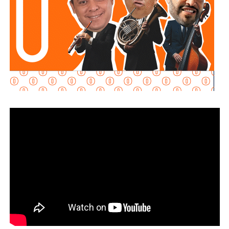
Martínez Acosta señaló que
la dependencia mantiene
disposición para que Uber complete el procedimiento
y pueda operar conforme a la ley, por lo que descartó que
exista una postura de persecución hacia la empresa.
“No es un tema de persecución ni de cacería. Al contrario,
buscamos que ellos mismos nos ayuden a que la
empresa cumpla con la legalidad y con todo lo que
establecen las leyes locales”, afirmó.
La secretaria agregó qu
e incluso han sostenido
reuniones con algunos operadores interesados en
prestar el servicio mediante la plataforma,
También lee:
Medio tiempo: Amor en tiempos de
Geopolítica y futbol | Reflexión de J.C. Haro