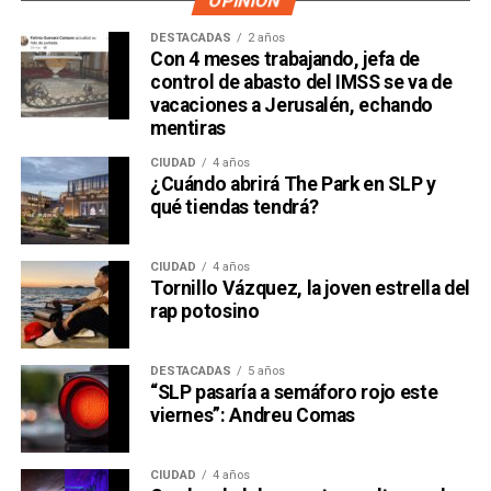
OPINIÓN
DESTACADAS
2 años
Con 4 meses trabajando, jefa de
control de abasto del IMSS se va de
vacaciones a Jerusalén, echando
mentiras
CIUDAD
4 años
¿Cuándo abrirá The Park en SLP y
qué tiendas tendrá?
CIUDAD
4 años
Tornillo Vázquez, la joven estrella del
rap potosino
DESTACADAS
5 años
“SLP pasaría a semáforo rojo este
viernes”: Andreu Comas
CIUDAD
4 años