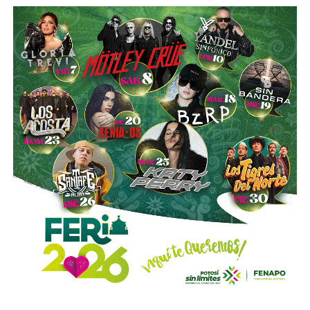
“Hoy el gremio del taxismo entiende que la competencia
es buena. Ellos estarán tratando de mejorar y brindar un
mejor servicio, mientras que la ciudadanía podrá elegir la
opción que considere más conveniente”, comentó.
La titular de la SCT reiteró que, mientras Uber no complete
el procedimiento administrativo y cumpla con las
obligaciones previstas en la ley, la plataforma no podrá
prestar el servicio de transporte en San Luis Potosí.
También lee:
Ya es oficial: MiTaxi será la plataforma oficial
de transporte de la Fenapo 2026