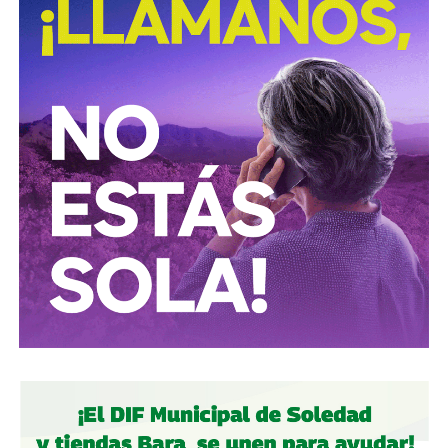
“respete al peatón”?
A mis colegas de los medios: falta para el 2027, no
empecemos desde ya a
querer caerle mejor al que
todavía no saben si va a seguir en el poder
, hagamos
periodismo útil, no crítica en busca de likes.
Conductores:
respeten al peatón.
Peatones:
no usen el
móvil mientras cruzan las calles, ni intenten ganarle al
semáforo.
Ciclistas:
hay solo 3 ciclovías, pero usémoslas
correctamente.
Autoridades:
hagan su trabajo, pero háganlo bien, y no
descuiden lo que hicieron antes por centrarse solo en
obras nuevas.
Gobierno estatal:
la obra municipal es para que las
personas se sientan más seguras entrando a un parque
bajo su cuidado, para evitar accidentes en una calle, de una