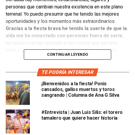
personas que cambian nuestra existencia en este plano
terrenal. Yo puedo presumir que he tenido las mejores
oportunidades y los momentos más extraordinarios.
Gracias a la fiesta brava he tenido la suerte de que la
vida me ha conectado con personas fuera de serie
,
las cuales me han ayudado a vivir cosas que siempre
soñé y que una parte de mi creía que sería imposible.
CONTINUAR LEYENDO
No es un secreto que la fiesta brava está un tanto cerrada
a la figura femenina. Es por muchos motivos, yo creo que
TE PODRÍA INTERESAR
por nuestra sensibilidad y delicadeza, también porque las
¡Bienvenidos a la fiesta! Ponis
mujeres somos como los caballos: nos asustamos con
cansados, gallos muertos y toros
facilidad. Incluso se decía que era un poco por
sangrando | Columna de Ana G Silva
superstición (que ese, es tema del pasado),
pues antes
se creía que si había mujeres en el callejón era de
#Entrevista | Juan Luis Silis: el torero
mala suerte para los toreros.
tamalero que quiere hacer historia
Yo siempre preferí creer que era porque somos
material de distracción
y pues esos momentos son de