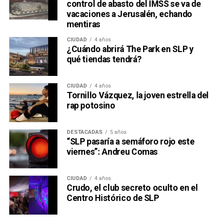
control de abasto del IMSS se va de
vacaciones a Jerusalén, echando
mentiras
CIUDAD
4 años
¿Cuándo abrirá The Park en SLP y
qué tiendas tendrá?
CIUDAD
4 años
Tornillo Vázquez, la joven estrella del
rap potosino
DESTACADAS
5 años
“SLP pasaría a semáforo rojo este
viernes”: Andreu Comas
CIUDAD
4 años
Crudo, el club secreto oculto en el
Centro Histórico de SLP