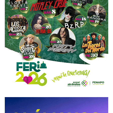
.
Sí hubo un fallo grande por parte de las
autoridades
viales municipales que no anunciaron a tiempo el tope
y no colocaron la señal hasta que ya estaba listo el muro
de los tormentos.
Sigue existiendo tardanza por parte de estas mismas
autoridades para
repintar o rescatar las señales que
no solo ahí, sino en toda la ciudad, están mal pintadas,
opacas, mal colocadas o tapadas por árboles
.
Los medios que
compartieron videos, que criticaron al
gobierno municipal, que incitaron al odio de
conductores hacia peatones
(como si eso no fuera pan
de cada día), ¿por qué no acompañaron sus post con un
“circule con cuidado”, “cumpla con lo establecido”,