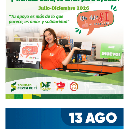
ciudad que también es parte del estado.
Gobierno municipal:
no se apresuren por hacer cosas
solo de cara a la contienda electoral, échenle ganas y
háganlas bien, respeten los tiempos, informen
oportunamente a los usuarios de las vialidades.
Ya aprovechando,
revisen las señales de tránsito de la
zona, que necesitan mantenimiento
, y luego dense una
vuelta por la ciudad:
hay banquetas que son
estacionamientos, hay ciclovías intransitables, hay
peatones en riesgo
porque los conductores no siguen el
reglamento.
En pocas palabras,
bajemos todos la velocidad… en
todo, hay topes
.
También lee:
Arrancó la carrera, todos la van perdiendo |
Columna de Haniel Valdés