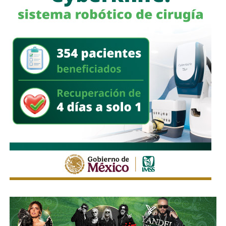
Señales faltan más, como una que indique para qué o
quién es el carril central de Chapultepec
, que en
realidad nadie lo sabe a ciencia cierta, otras en toda la
ciudad, las
que avisen que la ciclovía no es para que se
estacionen autos de los negocios de Carranza o
Himno Nacional
.
La Avenida Chapultepec tiene varias señales que indican
que el
límite de velocidad es de 50 km/h
, algunas casi
borradas -ahí te encargo, Ayuntamiento- pero en los
videos que circularon de autos voladores,
en ninguno de
los casos, la velocidad del vehículo estaba por debajo
del límite permitido