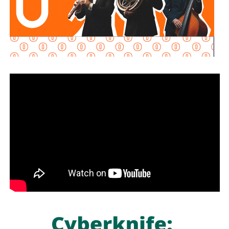
movilidad, como dicen los boletines oficiales, tienden
solamente a
favorecer la velocidad
.
¿Quién se acuerda de los peatones? ¿Quién piensa
en el que quiere cruzar la calle sin tener que subirse
a un gigante de hierro de más de 6 metros de altura?
Antes de que lo invada un pensamiento clasista,
whitexican o retrógrado y termine llamando “pobre” al que
camina, tómese los 30 minutos que tarda en cada
semáforo para respirar y léame con la mente un poco
menos cerrada.
Las primeras quejas llegaron porque
no había señalética
para avisarle a los conductores que había una barda
en medio de la calle
, pero la mayoría de los que piden la
señal con el aviso son los mismos que, a propósito, no
ven las que sí están, esas que indican un máximo en la
velocidad, o
ser cortés con los peatones que intentan
cruzar
.