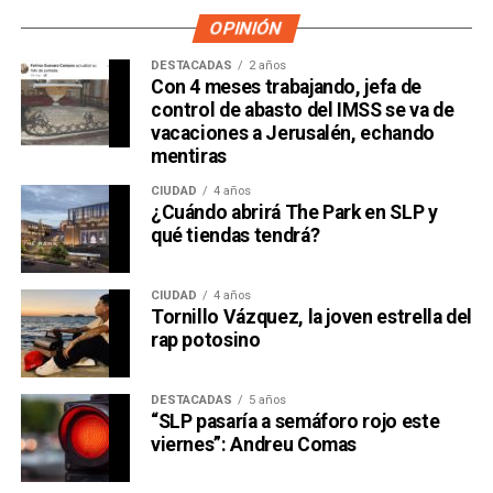
OPINIÓN
DESTACADAS
2 años
Con 4 meses trabajando, jefa de
control de abasto del IMSS se va de
vacaciones a Jerusalén, echando
mentiras
CIUDAD
4 años
¿Cuándo abrirá The Park en SLP y
qué tiendas tendrá?
CIUDAD
4 años
Tornillo Vázquez, la joven estrella del
rap potosino
DESTACADAS
5 años
“SLP pasaría a semáforo rojo este
viernes”: Andreu Comas