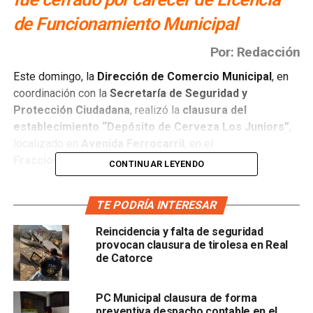
de Funcionamiento Municipal
Por: Redacción
Este domingo, la
Dirección de Comercio Municipal
, en
coordinación con la
Secretaría de Seguridad y
Protección Ciudadana
, realizó la
clausura del
establecimiento “Depósito de Cerveza Los Juniors”
,
localizado en
Avenida Ferrocarril
, en el
Fraccionamiento Industrial Aviación
.
CONTINUAR LEYENDO
El operativo fue resultado de una revisión posterior a una
TE PODRÍA INTERESAR
intervención de la
Policía Municipal
, donde se detectó
que el negocio
no contaba con la Licencia Comercial
Reincidencia y falta de seguridad
de Funcionamiento
, un requisito indispensable
provocan clausura de tirolesa en Real
establecido por el
reglamento municipal
.
de Catorce
Ante esta situación, las autoridades procedieron a
cerrar
PC Municipal clausura de forma
temporalmente el establecimiento
hasta que regularice
preventiva despacho contable en el