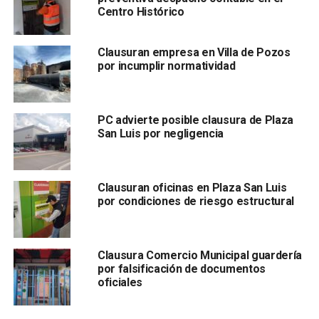
su situación y cumpla con la normativa vigente.
Centro Histórico
Desde el Ayuntamiento de San Luis Potosí se destacó
Clausuran empresa en Villa de Pozos
que este tipo de acciones buscan
fortalecer un entorno
por incumplir normatividad
comercial ordenado
PC advierte posible clausura de Plaza
San Luis por negligencia
Clausuran oficinas en Plaza San Luis
por condiciones de riesgo estructural
, promoviendo que todos los negocios
operen dentro del
marco legal
y ofrezcan
espacios seguros para la
ciudadanía
.
Clausura Comercio Municipal guardería
por falsificación de documentos
La
Dirección de Comercio Municipal
hizo un llamado a
oficiales
los comerciantes locales a
verificar y actualizar su
documentación
, invitándolos a
acercarse a la