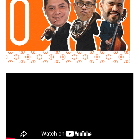
Santiago fue restablecida aproximadamente tres
horas después del inicio de la contingencia
, mientras
que continuó el cierre preventivo del Puente Naranja, el
desnivel Manuel José Othón y el bulevar Jacobo Payán,
además del monitoreo permanente en el Puente Pemex.
Por su parte,
Interapas puso en operación la bomba
automática instalada en el Puente Pemex
y reforzó el desfogue con equipo adicional para acelerar
el retiro del agua y permitir la reapertura de la vialidad en
el menor tiempo posible.