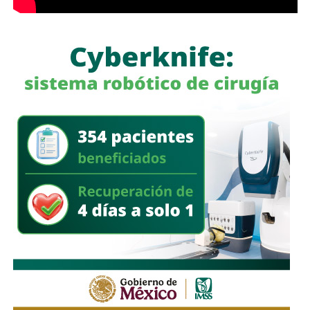
La Dirección de Gestión Ecológica y Manejo de
Residuos mantuvo las rutas habituales de recolección
de basura
y, una vez que disminuyó el nivel del agua,
desplegó cuadrillas para retirar ramas, residuos y
materiales acumulados en coladeras y alcantarillas,
además de continuar con la limpieza de las zonas donde
se realizaron las festividades de Tlaxcala.
El Gobierno Municipal reiteró que mantiene activos los
protocolos de atención durante la temporada de lluvias e
hizo un llamado a la población a evitar tirar basura en la vía
pública, ya que los desechos obstruyen la infraestructura
pluvial y favorecen los encharcamientos.
También lee:
Domingo de Pilas lleva servicios de salud y
rehabilitación urbana a Villas del Sauzalito