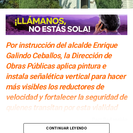
Por instrucción del alcalde Enrique
Galindo Ceballos, la Dirección de
Obras Públicas aplica pintura e
instala señalética vertical para hacer
más visibles los reductores de
velocidad y fortalecer la seguridad de
quienes transitan por esta vialidad
Por: Redacción
CONTINUAR LEYENDO
Por instrucción del
alcalde Enrique Galindo Ceballos
, el