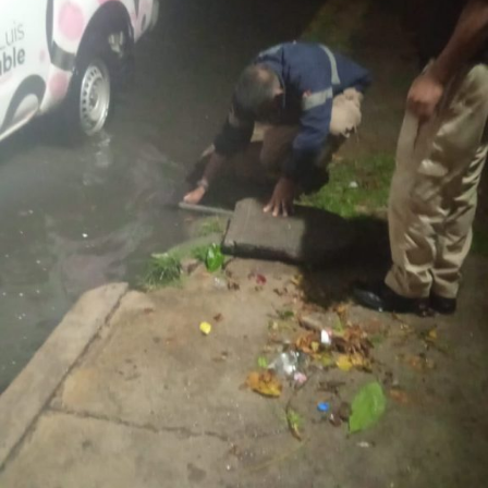
El
Gobierno de la Capital
agradece la comprensión y
colaboración de la ciudadanía durante el desarrollo de
estas labores e invita a
respetar
la señalización
instalada, conducir con moderación y atender las
indicaciones
del personal que participa en los trabajos, a
fin de garantizar la seguridad de todas y todos.
También lee:
Tangamanga prevé refuerzo con Guardia Civil
tras dos su1c1d10s