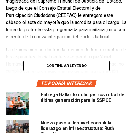
magistrada del Supremo Tribunal de Justicia del Estado,
luego de que el Consejo Estatal Electoral y de
Participación Ciudadana (CEEPAC) le entregara este
sábado el acta de mayoría que la acredita para el cargo. La
toma de protesta está programada para mañana, junto con
el resto de la nueva integración del Poder Judicial.
La designación se dio tras la revisión de los requisitos de
los aspirantes. Inicialmente se esperaba que Yanet
Hernández Trejo ocupara la magistratura; sin embargo, no
CONTINUAR LEYENDO
cumplió con el promedio mínimo de 8 en su formación
académica, condición establecida por la convocatoria para
TE PODRÍA INTERESAR
ser elegible como aspirante a la integración del Poder
Judicial. La condición de “pase automático” no aplicó para
Entrega Gallardo ocho perros robot de
Hernández Trejo, pues no tiene carrera judicial y fue
última generación para la SSPCE
propuesta del legislativo.
Nuevo paso a desnivel consolida
liderazgo en infraestructura: Ruth