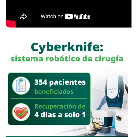
señalamientos del Ministerio Público de la Federación:
“
Ayer fui detenido a las 10 de la mañana después de
12 años de la desaparición de los normalistas… Nunca
me he escondido
“.
También lee:
Detienen al ex gobernador Angel Aguirre por
caso Ayotzinapa