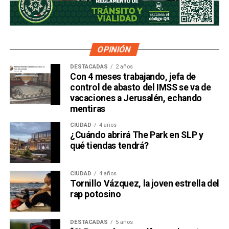
OPINIÓN
DESTACADAS
2 años
Con 4 meses trabajando, jefa de
control de abasto del IMSS se va de
vacaciones a Jerusalén, echando
mentiras
CIUDAD
4 años
¿Cuándo abrirá The Park en SLP y
qué tiendas tendrá?
CIUDAD
4 años
Tornillo Vázquez, la joven estrella del
rap potosino
DESTACADAS
5 años