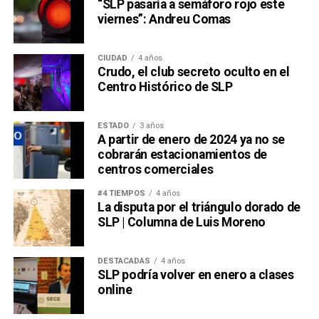
“SLP pasaría a semáforo rojo este
viernes”: Andreu Comas
CIUDAD
4 años
Crudo, el club secreto oculto en el
Centro Histórico de SLP
ESTADO
3 años
A partir de enero de 2024 ya no se
cobrarán estacionamientos de
centros comerciales
#4 TIEMPOS
4 años
La disputa por el triángulo dorado de
SLP | Columna de Luis Moreno
DESTACADAS
4 años
SLP podría volver en enero a clases
online