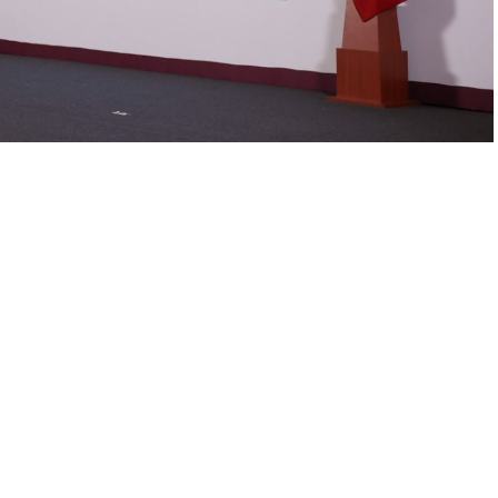
gánica del Poder Judicial; la nueva Ley
ey de Responsabilidades Administrativas