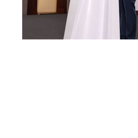
Se trata de la nueva Ley Or
de Carrera Judicial y la L