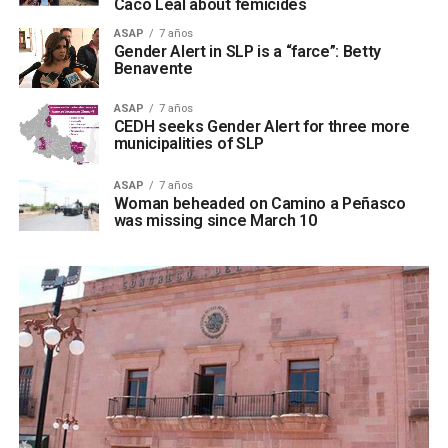
Caco Leal about femicides
ASAP
7 años
Gender Alert in SLP is a “farce”: Betty
Benavente
ASAP
7 años
CEDH seeks Gender Alert for three more
municipalities of SLP
ASAP
7 años
Woman beheaded on Camino a Peñasco
was missing since March 10