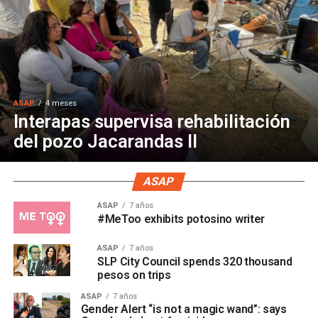
ASAP
4 meses
Interapas supervisa rehabilitación
del pozo Jacarandas II
ASAP
ASAP
7 años
#MeToo exhibits potosino writer
ASAP
7 años
SLP City Council spends 320 thousand
pesos on trips
ASAP
7 años
Gender Alert “is not a magic wand”: says