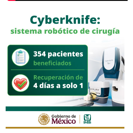
Para construir ese marco, el Congreso propiciará
“mecanismos de deliberación plural, abierta, técnica y
participativa” que incluyan a instituciones académicas,
especialistas, organismos públicos, organizaciones de la
sociedad civil y sectores productivos. Este enfoque
sugiere que la legislatura busca escuchar más allá de su
propio hemiciclo antes de escribir nuevas normas.
La próxima sesión de la
Diputación Permanente
está
programada para el viernes 7 de agosto de 2026 a las
9:00 horas.
También lee:
Se abre nueva ruta para el análisis sobre uso
y regulación de inteligencia artificial