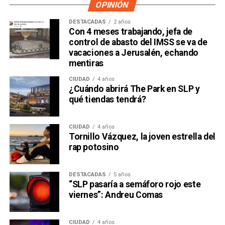
OPINIÓN
DESTACADAS
2 años
Con 4 meses trabajando, jefa de
control de abasto del IMSS se va de
vacaciones a Jerusalén, echando
mentiras
CIUDAD
4 años
¿Cuándo abrirá The Park en SLP y
qué tiendas tendrá?
CIUDAD
4 años
Tornillo Vázquez, la joven estrella del
rap potosino
DESTACADAS
5 años
“SLP pasaría a semáforo rojo este
viernes”: Andreu Comas
CIUDAD
4 años