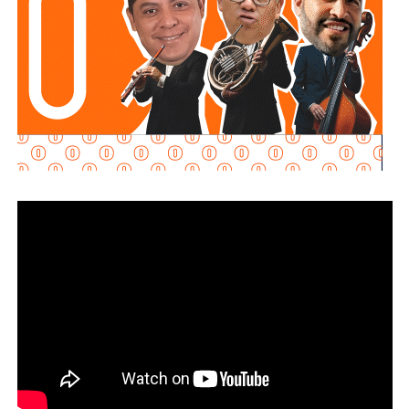
La decisión legislativa es más apertura que cierre. El
Congreso enfatizó que la derogación “no limita la potestad
del Congreso del Estado para continuar el análisis y, en su
caso, desarrollar un marco jurídico integral en materia de
inteligencia artificial”. Con la eliminación de estas tres
normas, la legislatura abre espacio para una nueva
regulación “sustentada en parámetros de control de
regularidad constitucional”, es decir, con especial cuidado
en que cualquier restricción a la tecnología no contravenga
derechos constitucionales.