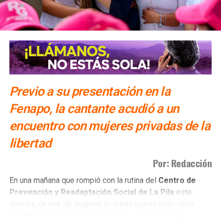
Previo a su presentación en la
Fenapo, la cantante acudió a un
encuentro con mujeres privadas de la
libertad
Por: Redacción
​En una mañana que rompió con la rutina del
Centro de
Prevención y Readaptación Social de La Pila
este
viernes, un mar de mujeres luciendo gorras color rosa
vibrante enmarcó un encuentro lleno de emotividad y