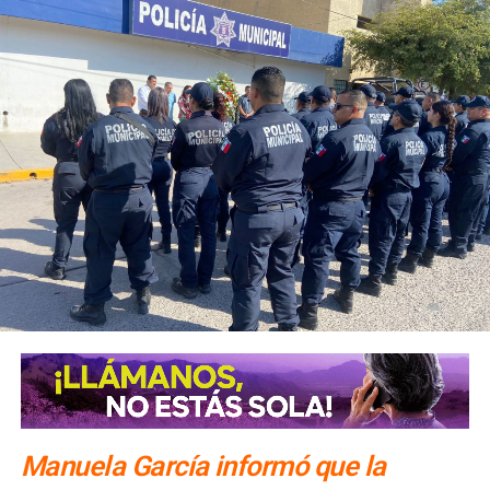
Alonso explicó que hay viajeros reservando estancias de
al menos una noche. Además de la Fenapo, invitó a
conocer las cuatro regiones del estado con estancias de
una o dos noches.
El número exacto de paquetes vendidos o apartados por
las agencias solo se conocerá al cierre de la temporada,
dijo Alonso.
También lee:
Gallardo arranca operativo de seguridad para
Fenapo 2026
Manuela García informó que la