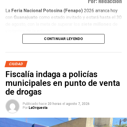
Por: Redacción
La
Feria Nacional Potosina (Fenapo)
2026 arranca hoy
con
Guanajuato
como estado invitado y estará hasta el 30
de agosto, con la meta de superar los
siete millones
de
visitantes de la edición anterior.
CONTINUAR LEYENDO
Daniela Alejandra Alonso Barrón
, presidenta de la
Asociación Mexicana de Agencias de Viajes (AMAV)
filial San Luis Potosí, señaló que las agencias de viaje
locales ya registran reservaciones para las fechas de la
CIUDAD
feria.
Fiscalía indaga a policías
municipales en punto de venta
de drogas
Publicado hace
20 horas
el
agosto 7, 2026
Por
LaOrquesta