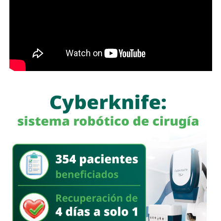
actuación policial es de interés público. “A todo el mundo
nos conviene saber qué está haciendo nuestro policía”,
afirmó.
García Cázares
llamó a la ciudadanía a denunciar
cualquier conducta irregular y aclaró que el llamado no se
limita a la corporación municipal, sino que abarca a todas
las policías que operan en el estado. Habló de una
“apertura total” de la dependencia para recibir esas
denuncias.
También lee:
Guardia Civil detiene a cuatro presuntos
delincuentes y asegura armas durante operativos en SLP