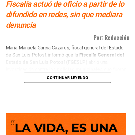
Fiscalía actuó de oficio a partir de lo
difundido en redes, sin que mediara
denuncia
Por: Redacción
María Manuela García Cázares, fiscal general del Estado
de San Luis Potosí, informó que la
Fiscalía General del
Estado de San Luis Potosí (FGESLP)
abrió una
investigación contra los
policías municipales
que fueron
captados en cámara en un sitio que las autoridades tienen
CONTINUAR LEYENDO
identificado como
punto de venta de drogas
.
La indagatoria arrancó sin que mediara denuncia
ciudadana. “Por las redes es un acto que se puede hacer
de oficio y nosotros lo estamos haciendo”, dijo la fiscal al
ser cuestionada sobre el caso.
García Cázares
planteó que el eje de la revisión será