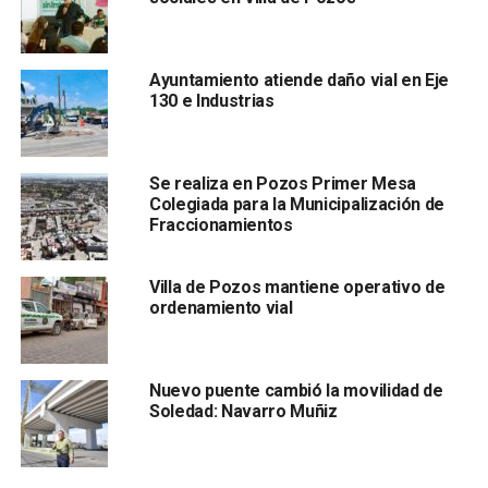
Ayuntamiento atiende daño vial en Eje
130 e Industrias
El líder empresarial expresó que la municipalización
requiere múltiples requisitos y compromisos, por lo que
como cámara empresarial se muestran interesados en la
Se realiza en Pozos Primer Mesa
correcta delimitación del nuevo municipio y conocer qué
Colegiada para la Municipalización de
parte de la zona industrial será integrada.
Fraccionamientos
Villa de Pozos mantiene operativo de
ordenamiento vial
Mendizábal Pérez expresó que esperarán el detalle de la
Nuevo puente cambió la movilidad de
propuesta del gobierno del estado, para conocer los
Soledad: Navarro Muñiz
alcances de la misma, el análisis de los recursos que se
le asignarían, la delimitación de su territorio y qué parte de
la Zona Industrial se quedaría en éste.