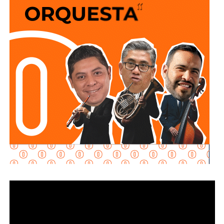
determinar la conducta de los elementos en ese punto:
qué acción realizaban y por qué se detuvieron ahí.
Adelantó que el resultado de las diligencias definirá si
hubo alguna irregularidad.
Al momento de la entrevista, la fiscal no había tenido
contacto con
Juan Antonio Villa Gutiérrez
, comisario de la
Secretaría de Seguridad Pública y
Protección Ciudadana Municipal (SSPC)
, ni con el
alcalde Enrique Galindo Ceballos
, sobre este caso.
La titular de la
FGESLP
sostuvo que el escrutinio sobre la