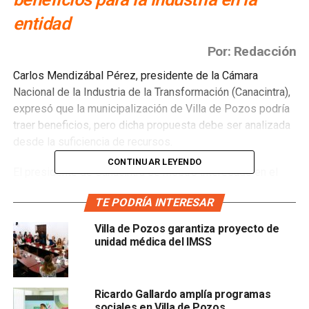
entidad
Por: Redacción
Carlos Mendizábal Pérez, presidente de la Cámara
Nacional de la Industria de la Transformación (Canacintra),
expresó que la municipalización de Villa de Pozos podría
traer beneficios, pero dicha propuesta debe ser analizada
desde la suficiencia de recursos.
CONTINUAR LEYENDO
El presidente de Canacintra se mostró interesado en el
destino que tendrán las recaudaciones municipales, pues
TE PODRÍA INTERESAR
la administración recibe aportaciones de la zona industrial
que no se ven reflejados en esta delegación, donde podría
Villa de Pozos garantiza proyecto de
generarse un problema: “sería bueno si los administras
unidad médica del IMSS
bien y los utilizas para el desarrollo de infraestructura en
Villa de Pozos, en cambio, si estos recursos se utilizan
para otras cosas, hay un verdadero problema”, expresó.
Ricardo Gallardo amplía programas
sociales en Villa de Pozos