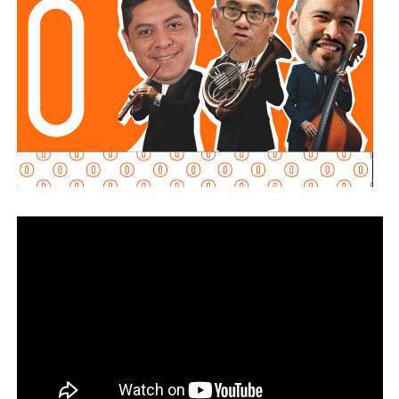
Señaló que esta infraestructura también genera mayor
confianza para las inversiones nacionales e
internacionales, al mejorar la conectividad entre las zonas
habitacionales, industriales y comerciales, consolidando a
San Luis Potosí como un destino estratégico para el
desarrollo económico.
“Desde hace cinco años comenzó la construcción de un
nuevo
San Luis Potosí,
donde las obras, los programas
sociales y las oportunidades llegan a las cuatro regiones
del estado. Hoy contamos con un
Circuito Potosí
moderno, nuevas carreteras, infraestructura educativa y
proyectos que están transformando la vida de las familias
potosinas”, expresó la Senadora del Partido Verde.