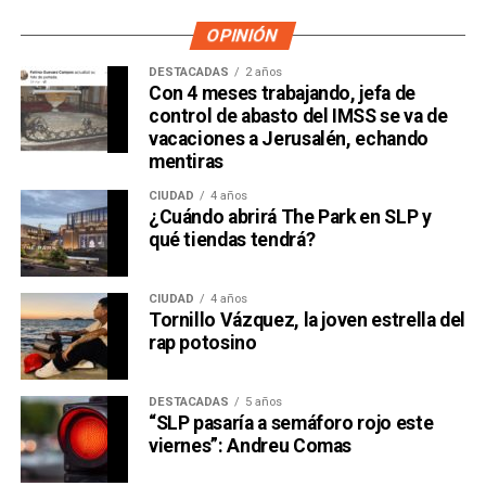
OPINIÓN
DESTACADAS
2 años
Con 4 meses trabajando, jefa de
control de abasto del IMSS se va de
vacaciones a Jerusalén, echando
mentiras
CIUDAD
4 años
¿Cuándo abrirá The Park en SLP y
qué tiendas tendrá?
CIUDAD
4 años
Tornillo Vázquez, la joven estrella del
rap potosino
DESTACADAS
5 años
“SLP pasaría a semáforo rojo este
viernes”: Andreu Comas