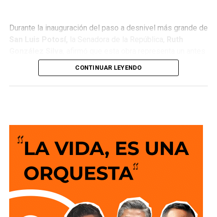
Durante la inauguración del paso a desnivel más grande de
San Luis Potosí,
la Senadora de la República,
Ruth
González Silva
, afirmó que esta obra representa un antes
y un después para la movilidad del estado al consolidar a
CONTINUAR LEYENDO
San Luis Potosí como una de las entidades con mayor
desarrollo en infraestructura del país, resultado de cinco
años de trabajo y visión del Gobierno del Cambio.
La legisladora destacó que el nuevo deprimido atiende
una demanda histórica de miles de automovilistas y
permitirá reducir significativamente los tiempos de
traslado, lo que se traduce en una mejor calidad de vida
para las familias potosinas, al disponer de más tiempo
para convivir, además de fortalecer la competitividad del
estado.