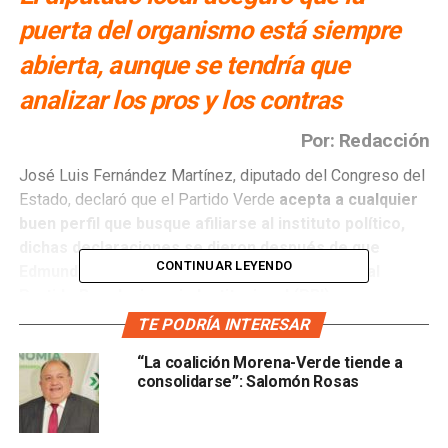
puerta del organismo está siempre
abierta, aunque se tendría que
analizar los pros y los contras
Por: Redacción
José Luis Fernández Martínez, diputado del Congreso del
Estado, declaró que el Partido Verde
acepta a cualquier
buen perfil que busque afiliarse al instituto político,
dichas declaraciones se dieron después de que
CONTINUAR LEYENDO
Edmundo Torrescano presentara su renuncia al
Partido Revolucionario Institucional (PRI).
TE PODRÍA INTERESAR
El legislador del Congreso del Estado de San Luis Potosí
“La coalición Morena-Verde tiende a
reconoció a Torrescano como un perfil “generoso,
consolidarse”: Salomón Rosas
responsable y trabajador”; además
aseguró que
renunciar al Revolucionario Institucional no tuvo que
ser una “decisión sencilla”.