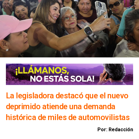
Precisó que, en caso de que algún embalse alcance el 90
por ciento de su capacidad, un comité técnico determinará
la realización de desfogues controlados para proteger
viviendas, infraestructura y bienes materiales de la
población.
Además, exhortó a la ciudadanía a evitar transitar por el
bulevar Río Santiago durante las lluvias, ya que los
colectores pluviales descargan directamente hacia esa
vialidad, incrementando el riesgo para automovilistas y
peatones.
La legisladora destacó que el nuevo
deprimido atiende una demanda
histórica de miles de automovilistas
Por: Redacción