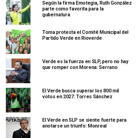
Según la firma Emotegia, Ruth González
parte como favorita para la
gubernatura
Toma protesta el Comité Municipal del
Partido Verde en Rioverde
Verde es la fuerza en SLP, pero no hay
Fernández Martínez indicó que aunque la puerta del
que romper con Morena: Serrano
Partido Verde siempre esté abierta para buenos
liderazgos,
primero tendrían que analizarse los pros y
los contras de las personas que buscan integrarse al
El Verde busca superar los 800 mil
organismo político.
votos en 2027: Torres Sánchez
También lee:
Luego de 15 años, Sanjuana Maldonado será
liberada
El Verde en SLP se siente fuerte para
anotarse un triunfo: Monreal
ARTÍCULOS RELACIONADOS:
EDMUNDO TORRESCANO
JOSÉ LUIS FERNÁNDEZ MARTÍNEZ
PARTIDO VERDE
SLP