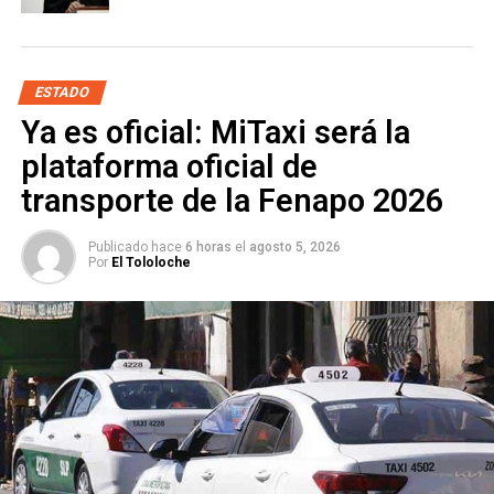
SIGUIENTE
“El PRI perdió el rumbo”: Konishi sobre salida de
Torrescano del partido
ESTADO
NO TE PIERDAS
Ya es oficial: MiTaxi será la
Luego de 15 años, Sanjuana Maldonado será liberada
plataforma oficial de
transporte de la Fenapo 2026
Publicado hace
6 horas
el
agosto 5, 2026
Por
El Tololoche