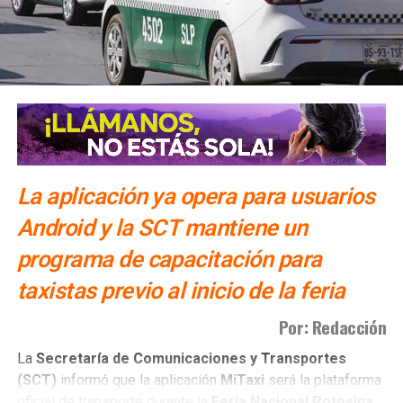
La aplicación ya opera para usuarios
Android y la SCT mantiene un
programa de capacitación para
taxistas previo al inicio de la feria
Por: Redacción
La
Secretaría de Comunicaciones y Transportes
(SCT)
informó que la aplicación
MiTaxi
será la plataforma
oficial de transporte durante la
Feria Nacional Potosina