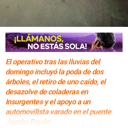
El operativo tras las lluvias del
domingo incluyó la poda de dos
árboles, el retiro de uno caído, el
desazolve de coladeras en
Insurgentes y el apoyo a un
automovilista varado en el puente
Jacobo Payán