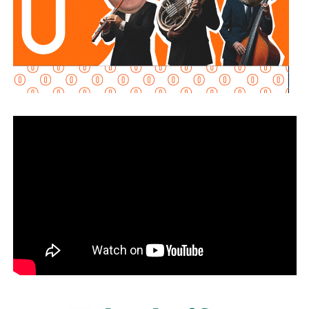
desnivel Manuel José Othón y el bulevar Jacobo Payán,
además del monitoreo permanente en el Puente Pemex.
Por su parte,
Interapas puso en operación la bomba
automática instalada en el Puente Pemex
y reforzó el desfogue con equipo adicional para acelerar
el retiro del agua y permitir la reapertura de la vialidad en
el menor tiempo posible.
La Dirección de Gestión Ecológica y Manejo de
Residuos mantuvo las rutas habituales de recolección
de basura
y, una vez que disminuyó el nivel del agua,