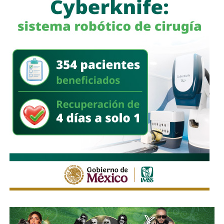
desplegó cuadrillas para retirar ramas, residuos y
materiales acumulados en coladeras y alcantarillas,
además de continuar con la limpieza de las zonas donde
se realizaron las festividades de Tlaxcala.
El Gobierno Municipal reiteró que mantiene activos los
protocolos de atención durante la temporada de lluvias e
hizo un llamado a la población a evitar tirar basura en la vía
pública, ya que los desechos obstruyen la infraestructura
pluvial y favorecen los encharcamientos.
También lee:
Domingo de Pilas lleva servicios de salud y
rehabilitación urbana a Villas del Sauzalito