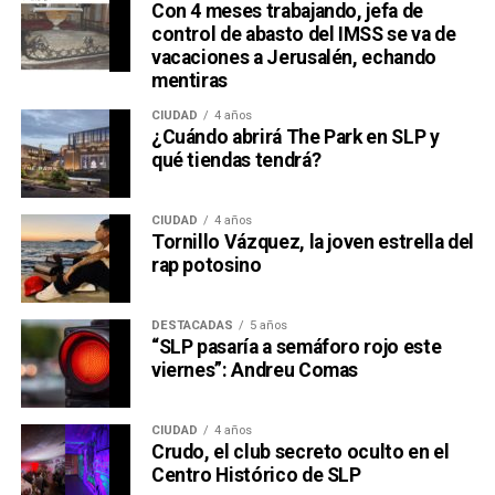
Con 4 meses trabajando, jefa de
control de abasto del IMSS se va de
vacaciones a Jerusalén, echando
mentiras
CIUDAD
4 años
¿Cuándo abrirá The Park en SLP y
qué tiendas tendrá?
CIUDAD
4 años
Tornillo Vázquez, la joven estrella del
rap potosino
DESTACADAS
5 años
“SLP pasaría a semáforo rojo este
viernes”: Andreu Comas
CIUDAD
4 años
Crudo, el club secreto oculto en el
Centro Histórico de SLP