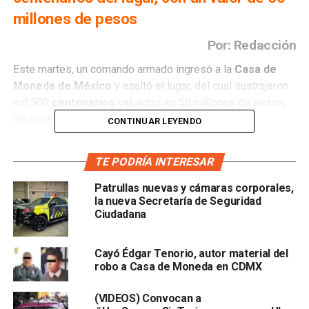
millones de pesos
Por: Redacción
Este martes, un comando armado ingresó a la
Casa de
Moneda de México
y asaltó el lugar, del cual sustrajeron
mil 500
centenarios
valuados en 50 millones de pesos,
de acuerdo con información extraoficial.
CONTINUAR LEYENDO
Los delincuentes amenazaron a los guardias y a personal
TE PODRÍA INTERESAR
del lugar y, tras hacerse del botín, lograron darse a la fuga.
Patrullas nuevas y cámaras corporales,
Hasta el momento se ha desplegado un fuerte operativo
la nueva Secretaría de Seguridad
policial en las inmediaciones del sitio, ubicado en Paseo
Ciudadana
de la Reforma.
Cayó Édgar Tenorio, autor material del
Jesús Orta, secretario de
Seguridad Ciudadana
, detalló
robo a Casa de Moneda en CDMX
que fueron cuatro asaltantes quienes perpetraron el robo,
según se puede constatar en las cámaras del
C5.
(VIDEOS) Convocan a