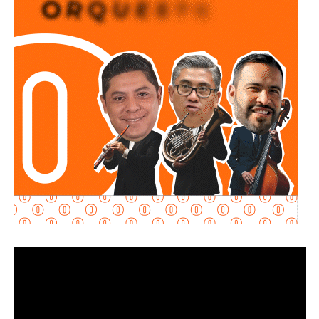
memorándum para que realizaran su pago y dieran inicio a
su procedimiento en términos de ley, entregando los
datos de sus operadores y acudiendo a las
capacitaciones que establece la normatividad.
La realidad
es que no cumplieron con ninguno de estos
requisitos
“, declaró.
Martínez Acosta señaló que
la dependencia mantiene
disposición para que Uber complete el procedimiento
y pueda operar conforme a la ley, por lo que descartó que
exista una postura de persecución hacia la empresa.
“No es un tema de persecución ni de cacería. Al contrario,
buscamos que ellos mismos nos ayuden a que la
empresa cumpla con la legalidad y con todo lo que
establecen las leyes locales”, afirmó.
La secretaria agregó qu
e incluso han sostenido
reuniones con algunos operadores interesados en