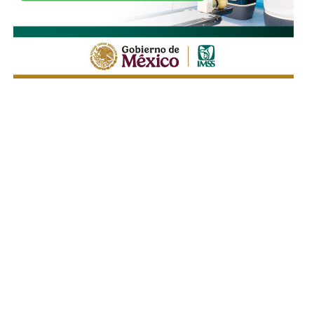
Respecto a la llegada de nuevas plataformas digitales al
estado
, Martínez Acosta consideró que la
competencia representa una oportunidad para
mejorar la calidad del servicio de transporte.
“Hoy el gremio del taxismo entiende que la competencia
es buena. Ellos estarán tratando de mejorar y brindar un
mejor servicio, mientras que la ciudadanía podrá elegir la
opción que considere más conveniente”, comentó.
La titular de la SCT reiteró que, mientras Uber no complete
el procedimiento administrativo y cumpla con las
obligaciones previstas en la ley, la plataforma no podrá
prestar el servicio de transporte en San Luis Potosí.
También lee:
Ya es oficial: MiTaxi será la plataforma oficial
de transporte de la Fenapo 2026