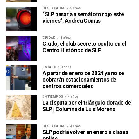
DESTACADAS
5 años
“SLP pasaría a semáforo rojo este
viernes”: Andreu Comas
CIUDAD
4 años
Crudo, el club secreto oculto en el
Centro Histórico de SLP
ESTADO
3 años
A partir de enero de 2024 ya no se
cobrarán estacionamientos de
centros comerciales
#4 TIEMPOS
4 años
La disputa por el triángulo dorado de
SLP | Columna de Luis Moreno
DESTACADAS
4 años
SLP podría volver en enero a clases
online