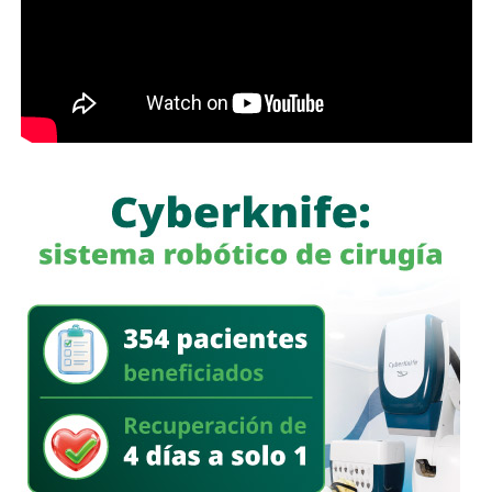
prestar el servicio mediante la plataforma,
También lee:
Medio tiempo: Amor en tiempos de
Geopolítica y futbol | Reflexión de J.C. Haro
a quienes se les ha explicado el proceso de
regularización.
Asimismo, sostuvo que el incumplimiento de
la empresa
deja a los propios conductores en una situación de
vulnerabilidad,
al no contar con las condiciones legales
previstas por la normativa estatal.
“Es la empresa la que no cumple con lo que las leyes
locales establecen y eso deja a los operadores en estado
de indefensión”, señaló.