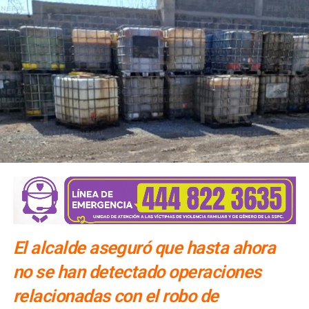
unanimidad por el
Cabildo
. Explicó que el colectivo
promovió un amparo para
exigir el cumplimiento
de ese
compromiso.
“Le exigimos al
Ayuntamiento de San Luis Potosí
que
cumpla con el
Sistema Municipal de Cuidados
“.
El alcalde aseguró que hasta ahora
no se han detectado operaciones
relacionadas con el robo de