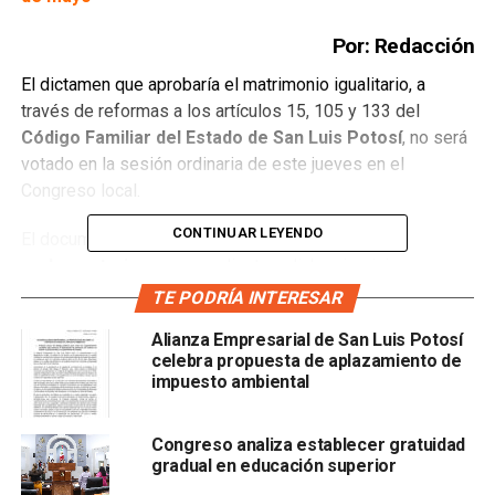
Por: Redacción
El dictamen que aprobaría el matrimonio igualitario, a
través de reformas a los artículos 15, 105 y 133 del
Código Familiar del Estado de San Luis Potosí
, no será
votado en la sesión ordinaria de este jueves en el
Congreso local.
CONTINUAR LEYENDO
El documento no se encuentra en la
gaceta
parlamentaria
correspondiente a dicho ejercicio
legislativo y este medio logró confirmar, a través del
TE PODRÍA INTERESAR
equipo de asesoría de la diputada
Alejandra Valdés
,
Alianza Empresarial de San Luis Potosí
promovente de la iniciativa, que, en efecto, será hasta la
celebra propuesta de aplazamiento de
semana próxima cuando el Pleno del Poder Legislativo
impuesto ambiental
emita su voto final sobre la reforma.
Congreso analiza establecer gratuidad
En las últimas semanas, las
comisiones de Justicia y
gradual en educación superior
Derechos Humanos
analizaron la propuesta y, mientras