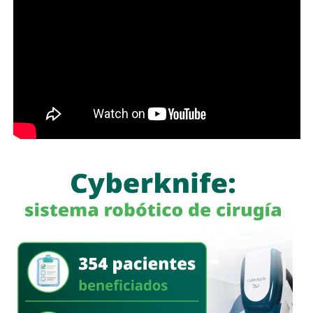
Para estas conductas se contempla una sanción de seis
entre avenida de las Torres y avenida Simón Díaz,
meses a tres años de prisión, además de una sanción
permanecerá cerrada al tránsito vehicular.
El primer
pecuniaria de 60 a 300 días del valor de la Unidad de
tramo, de avenida de las Torres al callejón peatonal
Medida y Actualización (UMA).
América del Sur,
La iniciativa fue turnada a la Comisión Primera de Justicia
para su análisis y dictamen correspondiente.
También lee:
Cuauhtli Badillo pide a alcaldes denunciar
movimientos ligados al huachicol
será habilitado como callejón peatonal, mientras que el
segundo tramo funcionará como zona exclusiva para
ascenso y descenso de taxis.
La SSPC de la Capital exhorta a las y los asistentes a
la FENAPO a planificar sus traslados
, respetar la