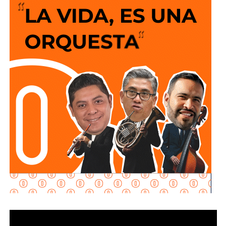
La legislación establecerá que, salvo prueba en contrario,
solo sentido de circulación en la avenida de las
se presumirá dicha intención cuando el deudor, sin causa
Torres, de norponiente a suroriente,
por lo que
los
justificada, renuncie a su empleo o solicite licencia sin
vehículos que ingresen a la zona de la FENAPO
goce de sueldo, cuando este constituya su único o
deberán hacerlo desde Calzada de Guadalup
e,
principal medio para obtener ingresos.
utilizando esta vialidad como acceso principal. Como
alternativa,
se contará con un acceso secundario por
Asimismo, se establecen sanciones para quienes, durante
avenida Simón Díaz, p
roveniente de avenida de la
un proceso judicial o existiendo una resolución firme,
Constitución.
enajenen intencionalmente de manera parcial o total sus
bienes con la finalidad de eludir obligaciones alimentarias.
Para la salida del recinto,
el flujo vehicular se distribuirá
principalmente hacia Circuito Potosí,
mediante la
De igual manera, se sancionará a quienes, teniendo
incorporación desde avenida de las Torres. Como salida
conocimiento de la existencia de una obligación
secundaria, los automovilistas podrán continuar por esta
alimentaria o de un proceso judicial en curso, ayuden al
misma vialidad para incorporarse a avenida Simón Díaz,
deudor a ocultar bienes, acepten figurar como titulares
con dirección a avenida de la Constitución y el
aparentes de estos o realicen actos jurídicos simulados
fraccionamiento Simón Díaz.
con el propósito de evitar que se cumplan las
obligaciones alimentarias.
Como parte de la estrategia de movilidad, la avenida
Francisco Martínez de la Vega, en el tramo comprendido