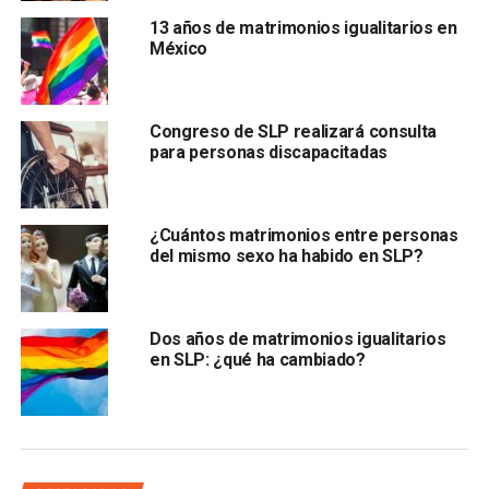
que en el primer caso la votación ocurrió en contra; la
13 años de matrimonios igualitarios en
comisión que preside el diputado Pedro César Carrizales
México
Becerra votó a favor.
Congreso de SLP realizará consulta
para personas discapacitadas
¿Cuántos matrimonios entre personas
del mismo sexo ha habido en SLP?
Previamente, la diputada Alejandra Valdéz Martínez
denunció que existía, por parte de la bancada panista, la
intención de
retrasar la promoción de la iniciativa
que
Dos años de matrimonios igualitarios
fue presentada desde octubre del 2018 y, a punto de
en SLP: ¿qué ha cambiado?
votarse en la Comisión de Derechos Humanos, fue
nuevamente detenida por cuestiones procedimentales.
En esta ocasión, argumentó un asesor de la diputada
Valdés, nuevamente
son cuestiones que obedecen a