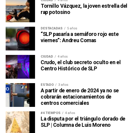
CIUDAD
4 años
Tornillo Vázquez, la joven estrella del
rap potosino
DESTACADAS
5 años
“SLP pasaría a semáforo rojo este
viernes”: Andreu Comas
CIUDAD
4 años
Crudo, el club secreto oculto en el
Centro Histórico de SLP
ESTADO
3 años
A partir de enero de 2024 ya no se
cobrarán estacionamientos de
centros comerciales
#4 TIEMPOS
4 años
La disputa por el triángulo dorado de
SLP | Columna de Luis Moreno