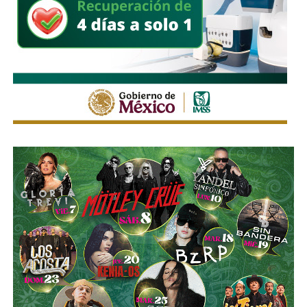
señalización y las indicaciones del personal de Policía
Vial, así como considerar el uso de transporte público para
facilitar la movilidad en los alrededores del recinto.
Estas medidas buscan mantener un flujo vehicular
ordenado y seguro durante la feria, privilegiando tanto la
movilidad de quienes acuden al recinto como la seguridad
de peatones, usuarios del transporte público y habitantes
de las zonas aledañas.
También lee:
Enrique Galindo acelera Vialidades Potosinas
2.0