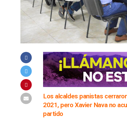
Los alcaldes panistas cerraron
2021, pero Xavier Nava no acud
partido