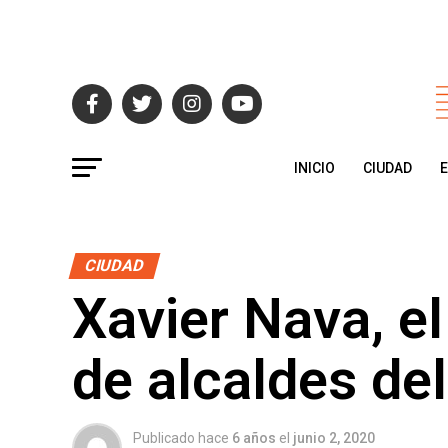
INICIO
CIUDAD
CIUDAD
Xavier Nava, el
de alcaldes d
Publicado hace
6 años
el
junio 2, 2020