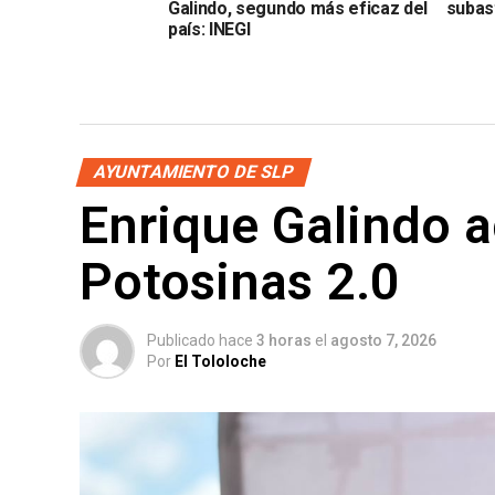
Galindo, segundo más eficaz del
subas
país: INEGI
AYUNTAMIENTO DE SLP
Enrique Galindo a
Potosinas 2.0
Publicado hace
3 horas
el
agosto 7, 2026
Por
El Tololoche