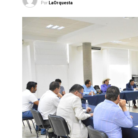
Por
LaOrquesta