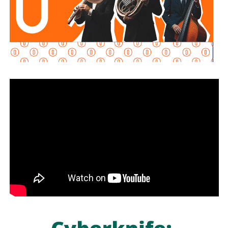
Edna Elena Vega Rangel, detalló que con las viviendas del
Infonavit, del Fovissste y de la Comisión Nacional de
Vivienda (Conavi) serán 68 mil 950 viviendas las que se
Esta reapertura parcial en Michoacán fue renovada
van a construir en Puebla, de las cuales 18 mil 619 ya se
debido al despliegue de mil 557 elementos del
encuentran contratadas; 20 mil escrituras del INSUS, de
Ejército y la Guardia Nacional,
enviados para resguardar
las cuales 4 mil 600 están en proceso de entrega; 9 mil
a los inspectores tras los incidentes registrados a
600 créditos para mejoramiento de vivienda y 130 mil
mediados de la semana. Mientras tanto, el aguacate
reestructuras y condonaciones de créditos impagables.
proveniente del estado de Jalisco se procesa y exporta
hacia territorio estadounidense con normalidad, ya que
El gobernador de Puebla, Alejandro Armenta Mier,
dicha entidad no estuvo involucrada en la alerta que
agradeció a la Presidenta de México por llevar su visión
provocó la pausa de las operaciones.
humanista de acceso a la vivienda al estado y expresó su
compromiso para apoyar con más terrenos que permitan
También lee:
Ingresa ex gobernador de Guerrero al penal
alcanzar la meta nacional de vivienda.
del Altiplano
El beneficiario del Infonavit de Vivienda para el Bienestar,
Miguel Hernández, expresó su agradecimiento con la
mandataria por permitir la posibilidad de dignificar su vida
sin importar que su ingreso fuera de entre uno y dos