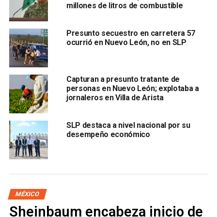
millones de litros de combustible
“Sácame las esposas, hijo de tu puta madre
”, gritó
Treviño cuando logran arrestarlo.
Presunto secuestro en carretera 57
ocurrió en Nuevo León, no en SLP
La Secretaría de Seguridad Pública y Vialidad de Apodaca
informó por medio de un comunicado que los hechos
sucedieron el día 26 de noviembre alrededor de las 22:45
Capturan a presunto tratante de
horas, en las calles de M
ariano Jiménez y Jerónimo
personas en Nuevo León; explotaba a
Treviño.
jornaleros en Villa de Arista
SLP destaca a nivel nacional por su
desempeño económico
MÉXICO
Se especula que el funcionario con el que pudo haberse
Sheinbaum encabeza inicio de
comunicado se trate de
Víctor Navarro, Secretario de