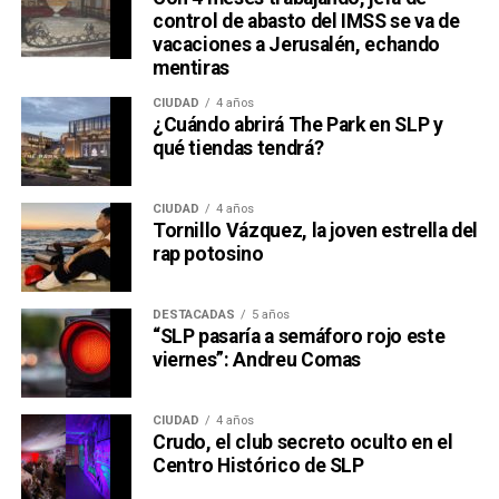
control de abasto del IMSS se va de
vacaciones a Jerusalén, echando
mentiras
CIUDAD
4 años
¿Cuándo abrirá The Park en SLP y
qué tiendas tendrá?
CIUDAD
4 años
Tornillo Vázquez, la joven estrella del
rap potosino
DESTACADAS
5 años
“SLP pasaría a semáforo rojo este
viernes”: Andreu Comas
CIUDAD
4 años
Crudo, el club secreto oculto en el
Centro Histórico de SLP