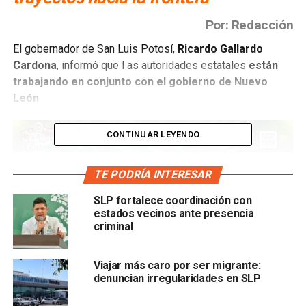
Por: Redacción
El gobernador de San Luis Potosí,
Ricardo Gallardo
Cardona
, informó que l as autoridades estatales
están
trabajando en conjunto con el gobierno de Nuevo
León
CONTINUAR LEYENDO
TE PODRÍA INTERESAR
para garantizar la
seguridad de las personas que visitan
a sus familias en el estado durante la temporada
SLP fortalece coordinación con
decembrina
, especialm ente aquellas que provienen del
estados vecinos ante presencia
criminal
norte del país o del extranjero.
Viajar más caro por ser migrante:
denuncian irregularidades en SLP