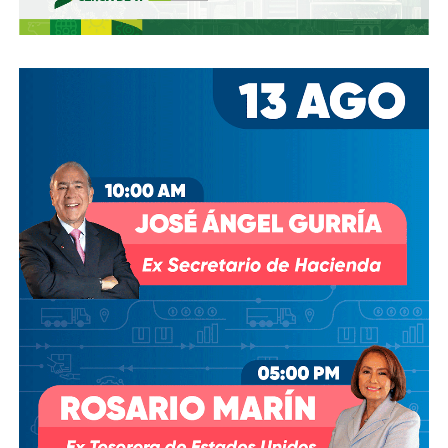
David Martínez es apodado coloquialmente como “
El
Fantasma de Wall Street
”, y ha adquirido un poder
inmenso en Latinoamérica, especialmente en Argentina,
donde ha servido como negociador para la deuda nacional
y en 2017, fue considerado por Forbes como el hombre
más rico de dicho país. El regiomontano tiene un historial
documentado de tomar control de empresas en
dificultades financieras a partir de deuda: lo hizo con la