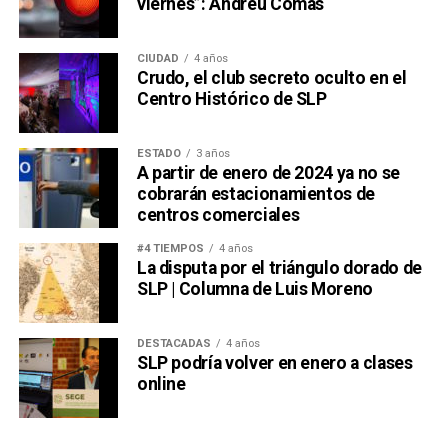
viernes”: Andreu Comas
También lee:
Diputada pide poner un alto a la empresa de
El Realito
CIUDAD
4 años
Crudo, el club secreto oculto en el
Centro Histórico de SLP
ESTADO
3 años
A partir de enero de 2024 ya no se
cobrarán estacionamientos de
centros comerciales
#4 TIEMPOS
4 años
La disputa por el triángulo dorado de
SLP | Columna de Luis Moreno
DESTACADAS
4 años
SLP podría volver en enero a clases
online