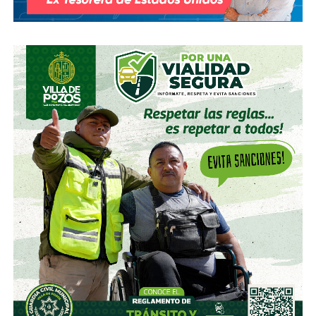
textilera CYDSA en los años 90, con la vidriera Vitro entre
2009 y 2012, y con las ya mencionadas Empresas ICA
desde 2016.
Algo similar realizó en 2020 con
Grupo Aeroportuario
del Centro Norte
(OMA), el operador de, entre otros, el
Aeropuerto Ponciano Arriaga de la capital potosina.
Fintech compró primero acciones especiales que
garantizaban el control de la aeroportuaria y luego
concretó una oferta pública con la que en julio de 2021,
alcanzó el 30.1% de participación económica, suficiente
para mantener el control hasta que lo vendieron a la
francesa Vinci Airports en 2022 (El Economista, dic. 2020
y jul. 2021; Folleto Informativo Definitivo, Bolsa Mexicana
de Valores, may. 2021).
Si bien todos estos empresarios se han aliado en otras
ocasiones (
en 2017 ganaron la licitación para construir
el ahora cancelado Aeropuerto de Texcoco
),
cuando