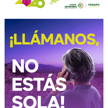
ellos dos quienes asumieron el puesto de
Co-
Presidentes Ejecutivo
s.
Su relación con Martínez no se limita a Empresas ICA
,
pues desde octubre de 2024 (justo unos días antes del
cambio en la presidencia) el oriundo de Monterrey
ha
comprado, además, acciones de la propia Televisa
.
Empezó con 7.8%, lo que lo volvió su tercer mayor
accionista; y hace unas semanas, se acabó se consolidar.
El pasado mes de junio, como parte de un aumento de