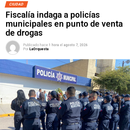
diciembre en SLP
CIUDAD
Fiscalía indaga a policías
ARTÍCULOS RELACIONADOS:
DICIEMBRE
NUEVO LEÓN
PAISANOS
VIAJES
municipales en punto de venta
de drogas
SIGUIENTE
Xantolo brillará en el Festival de Día de Muertos en
Guanajuato
Publicado hace
1 hora
el
agosto 7, 2026
Por
LaOrquesta
NO TE PIERDAS
“Les van a pagar”: gobierno cumple acuerdo con la
UASLP