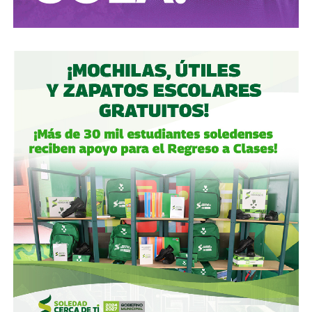
capital de alrededor de 7 mil millones de pesos aprobado
por los accionistas de Televisa, la empresa informó que l
a
participación de Martínez podría llegar a 22.3% una
vez se conviertan las obligaciones que compró, lo
que lo convertiría en el mayor accionista individual de
la compañía.
Esa conversión todavía no ocurre: se proyecta para 2027.
Azcárraga ha reducido considerablemente sus acciones
de la compañía, aunque conserva (vía un fideicomiso
familiar y una clase especial de acciones) el control formal
del voto de la empresa, independientemente de cuánto
capital tenga cada quien. En resumidas cuentas, aunque
Emilio Azcárraga tiene el poder de decisión
,
el mismo
financiero que reparte el control de El Realito con los
dos hombres más poderosos de Televisa está, al
mismo tiempo, camino a convertirse en el mayor
dueño accionario de la propia televisora.