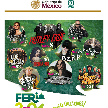
Gómez y De Angoitia han sido por muchos años los
hombre de confianza de Emilio Azcárraga Jean
, al
grado que cuando en 2024 este último dio un paso al
costado de la presidencia de Grupo Televisa en medio de
las investigaciones por el presunto soborno a ejecutivos
de la FIFA para asegurar los derechos del Mundial, fueron