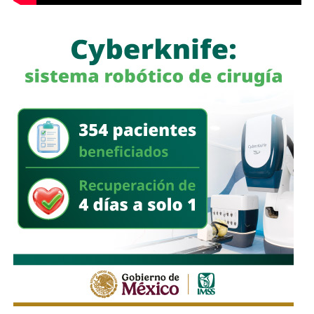
a quienes se les ha explicado el proceso de
regularización.
Asimismo, sostuvo que el incumplimiento de
la empresa
deja a los propios conductores en una situación de
vulnerabilidad,
al no contar con las condiciones legales
previstas por la normativa estatal.
“Es la empresa la que no cumple con lo que las leyes
locales establecen y eso deja a los operadores en estado
de indefensión”, señaló.
Respecto a la llegada de nuevas plataformas digitales al
estado
, Martínez Acosta consideró que la
competencia representa una oportunidad para
mejorar la calidad del servicio de transporte.