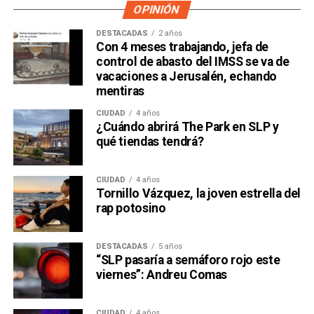
OPINIÓN
DESTACADAS
2 años
Con 4 meses trabajando, jefa de
control de abasto del IMSS se va de
vacaciones a Jerusalén, echando
mentiras
CIUDAD
4 años
¿Cuándo abrirá The Park en SLP y
qué tiendas tendrá?
CIUDAD
4 años
Tornillo Vázquez, la joven estrella del
rap potosino
DESTACADAS
5 años
“SLP pasaría a semáforo rojo este
viernes”: Andreu Comas
CIUDAD
4 años