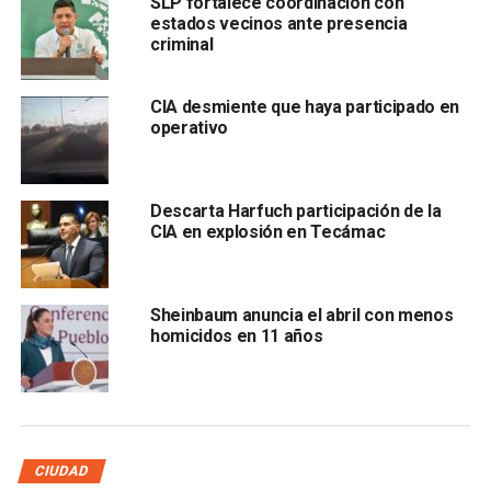
SLP fortalece coordinación con
tres empresarios, cinco marinos en activo, uno en retiro y
estados vecinos ante presencia
criminal
cinco exfuncionarios de aduanas”.
García Harfuch citó los nombres de Manuel Roberto ‘N’,
CIA desmiente que haya participado en
Climaco ‘N’, Humberto Enrique ‘N’, Sergio ‘N’, Carlos de
operativo
Jesús ‘N’, Fernando Ernesto ‘N’, Francisco Javier ‘N’, Endira
Xóchitl ‘N’, Perla Elizabeth ‘N’, Natalia ‘N’, Ismael ‘N’, Anuar
‘N’, Héctor Manuel ‘N’ y José ‘N’.
Descarta Harfuch participación de la
CIA en explosión en Tecámac
Sheinbaum anuncia el abril con menos
homicidos en 11 años
En la víspera, distintos medios señalaron que entre los
CIUDAD
detenidos estaba el vicealmirante Manuel Roberto Farías