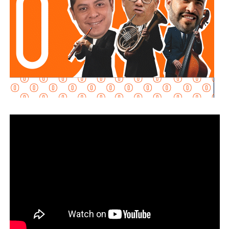
requisitos
“, declaró.
Martínez Acosta señaló que
la dependencia mantiene
disposición para que Uber complete el procedimiento
y pueda operar conforme a la ley, por lo que descartó que
exista una postura de persecución hacia la empresa.
“No es un tema de persecución ni de cacería. Al contrario,
buscamos que ellos mismos nos ayuden a que la
empresa cumpla con la legalidad y con todo lo que
establecen las leyes locales”, afirmó.
La secretaria agregó qu
e incluso han sostenido
reuniones con algunos operadores interesados en
prestar el servicio mediante la plataforma,
También lee:
Medio tiempo: Amor en tiempos de
Geopolítica y futbol | Reflexión de J.C. Haro