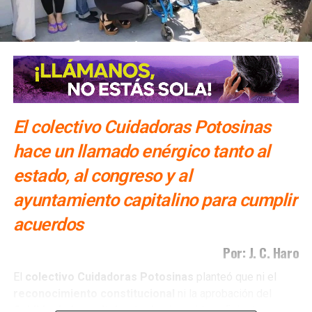
pavimentación en colonia El Morro
El colectivo Cuidadoras Potosinas
hace un llamado enérgico tanto al
estado, al congreso y al
ayuntamiento capitalino para cumplir
acuerdos
Por: J. C. Haro
El
colectivo Cuidadoras Potosinas
planteó que ni el
reconocimiento
constitucional
ni la aprobación del
Cabildo
de la capital
potosina
han sido suficientes para