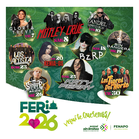
“Hoy el gremio del taxismo entiende que la competencia
es buena. Ellos estarán tratando de mejorar y brindar un
mejor servicio, mientras que la ciudadanía podrá elegir la
opción que considere más conveniente”, comentó.
La titular de la SCT reiteró que, mientras Uber no complete
el procedimiento administrativo y cumpla con las
obligaciones previstas en la ley, la plataforma no podrá
prestar el servicio de transporte en San Luis Potosí.
También lee:
Ya es oficial: MiTaxi será la plataforma oficial
de transporte de la Fenapo 2026