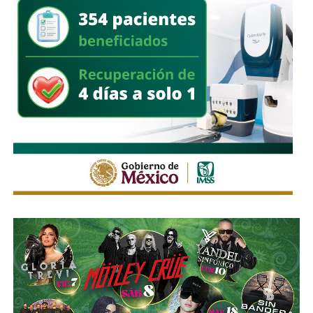
avanzar con los proyectos pendientes, aunque reconoció
que algunos, como
El Saucito, enfrentan ya
restricciones importantes de tiempo.
Galindo adelantó que este lunes dará a conocer con mayor
detalle el panorama de cada una de las obras y los
tiempos que todavía tienen disponibles para su ejecución.
También lee:
Enrique Galindo acelera Vialidades Potosinas
2.0