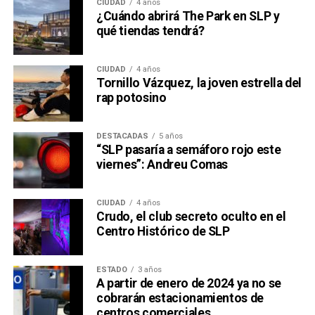
CIUDAD
4 años
¿Cuándo abrirá The Park en SLP y
qué tiendas tendrá?
CIUDAD
4 años
Tornillo Vázquez, la joven estrella del
rap potosino
DESTACADAS
5 años
“SLP pasaría a semáforo rojo este
viernes”: Andreu Comas
CIUDAD
4 años
Crudo, el club secreto oculto en el
Centro Histórico de SLP
ESTADO
3 años
A partir de enero de 2024 ya no se
cobrarán estacionamientos de
centros comerciales