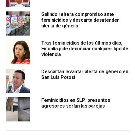
Consideró que una fiscalía especializada
tendría más
elementos de independencia en los mecanismos de
Galindo reitera compromiso ante
investigación
para dar con el paradero de los
feminicidios y descarta desatender
responsables de haber privado de la vida a una mujer por
alerta de género
cuestiones de género.
Tras feminicidios de los últimos días,
Fiscalía pide denunciar cualquier tipo de
violencia
Descartan levantar alerta de género en
San Luis Potosí
Además, dijo que se evitaría que cualquier caso con
Feminicidios en SLP: presuntos
protocolo de feminicidio
quede impune por la carga de
agresores serían las parejas
trabajo o dedicación que se ponen en otros asuntos de
investigación que no tienen que ver con la violencia o el
asesinato de mujeres.