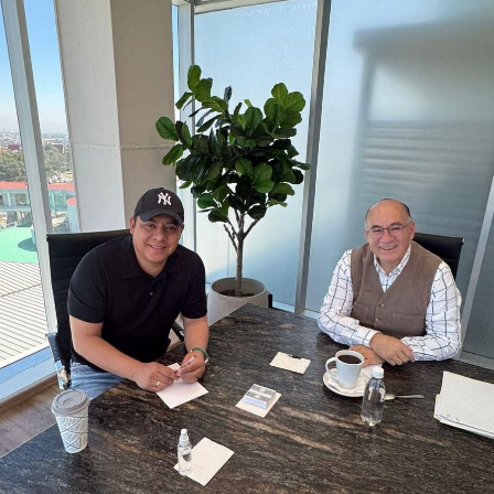
conductoras deberán cumplir con las demás medidas de
seguridad previstas en la legislación estatal.
La diputada Brisseire Sánchez López, explicó que
mantener las luces encendidas permite incrementar
la visibilidad de las motocicletas ante otros usuarios
de la vía
, debido a que por sus dimensiones pueden ser
menos perceptibles que otros vehículos, particularmente
durante determinadas condiciones de circulación.
Señaló que esta medida se encuentra contemplada dentro
de estándares internacionales de seguridad vial, entre
ellos los establecidos en la
Convención de Viena sobre
la Circulación Vial, d
e la que México forma parte, y tiene
como finalidad reducir los factores de riesgo asociados
con la circu lación de motocicletas.