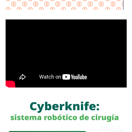
motocicletas y motonetas en San Luis Potosí.
También lee:
Deudores alimentarios podrían enfrentar
cárcel por ocultar bienes en SLP
además de otros 15 proyectos.
Galindo explicó que los trámites se han prolongado desde
marzo, por lo que pidió al Gobierno estatal agilizar su
resolución. De acuerdo con el alcalde,
el compromiso
establecido durante la reunión es que las obras
puedan comenzar a liberarse a la brevedad.
“Me comprometió con nosotros, con la ciudad, de liberar
las obras cuanto antes, lo antes posible”, afirmó.
El presidente municipal dijo que salió satisfecho del
encuentro y confiado en que el compromiso permitirá