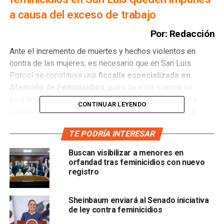
a causa del exceso de trabajo
Por: Redacción
Ante el incremento de muertes y hechos violentos en
contra de las mujeres, es necesario que en San Luis
Potosí se constituya una
fiscalía especializada en
Atención de Feminicidios
, pues de esta manera se
podría generar una mayor certidumbre a la población y
CONTINUAR LEYENDO
familiares de las víctimas, señaló la diputada
Beatriz
Benavente Rodríguez
.
TE PODRÍA INTERESAR
La presidenta de la
Comisión de Seguridad Pública en
Buscan visibilizar a menores en
el Congreso local
consideró que en la entidad existe
orfandad tras feminicidios con nuevo
suficiente evidencia de los acontecimientos violentos que
registro
se presentan cotidianamente en contra de las mujeres, de
los cuales, desgraciadamente la mayoría de los casos
Sheinbaum enviará al Senado iniciativa
quedan impunes.
de ley contra feminicidios