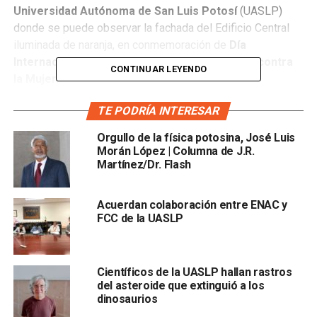
Universidad Autónoma de San Luis Potosí
(UASLP)
donde se puede observar la fachada del Edificio Central
iluminada de naranja, en conmemoración de
Día
Internacional de la Eliminación de la Violencia contra
CONTINUAR LEYENDO
la Mujer
.
En la publicación, la casa de estudios señala que se
TE PODRÍA INTERESAR
sumará a esta conmemoración, que tiene por lema “Pinta
Orgullo de la física potosina, José Luis
el mundo de naranja: Generación igualdad se opone a la
Morán López | Columna de J.R.
violación”.
Martínez/Dr. Flash
Al respecto,
los usuarios de Facebook criticaron a la
Acuerdan colaboración entre ENAC y
UASLP
, pues afirmaron que la institución no ha
FCC de la UASLP
implementado los protocolos necesarios para evitar que
las alumnas sean víctimas de acoso por parte d el
profesorado, además de que no se han dado resultados y
Científicos de la UASLP hallan rastros
no se han atendido las denuncias en este ámbito.
del asteroide que extinguió a los
dinosaurios