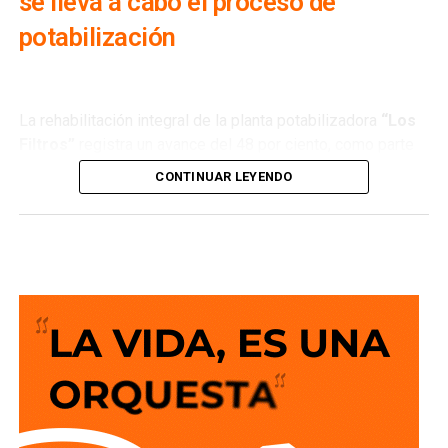
se lleva a cabo el proceso de
potabilización
La rehabilitación integral de la planta potabilizadora
“Los
Filtros”
registra un avance del 48 por ciento, como parte
de los trabajos que realiza
Interapas
para modernizar una
CONTINUAR LEYENDO
de las principales fuentes de abastecimiento de agua
potable de la zona metropolitana.
Esta planta recibe agua proveniente de la
presa San José
y su rehabilitación permitirá recuperar su capacidad de
operación, optimizar el proceso de potabilización y
ofrecer un servicio más confiable para miles de familias.
La semana pasada concluyeron los trabajos de
mantenimiento y restauración en los módulos donde se
lleva a cabo el proceso de potabilización del agua, para
continuar con la limpieza y mantenimiento integral de las