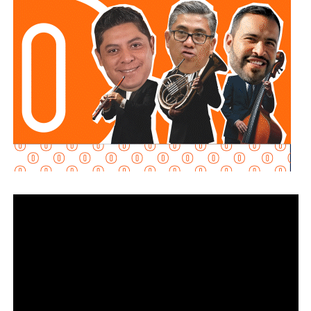
instalaciones de la planta.
La siguiente etapa contempla el equipamiento de los
tanques de floculación y sedimentación, donde las
partículas e impurezas que contiene el agua se agrupan y
posteriormente se depositan en el fondo, permitiendo
separar el agua más clara para que continúe con las
etapas de filtración y desinfección antes de su
distribución.
Con estas acciones,
Interapas
fortalece la infraestructura
hidráulica de la zona metropolitana y avanza en la
modernización de la planta “Los Filtros”, trabajos que
contribuirán a mejorar la eficiencia del proceso de