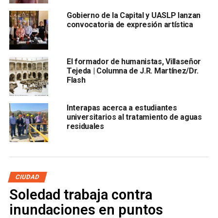
Gobierno de la Capital y UASLP lanzan
convocatoria de expresión artística
“Muy bonito y todo, pero
mejor hagan caso de las
denuncias de acoso y tomen cartas en el asunto ¿No?
El formador de humanistas, Villaseñor
Tejeda | Columna de J.R. Martínez/Dr.
Flash
Interapas acerca a estudiantes
De paso se pueden sumar dándole revisión y difusión al
universitarios al tratamiento de aguas
protocolo, sancionando a los acosadores que tienen en
residuales
nómina, y no criminalizando a las estudiantes que
protestan por sus omisiones”.
En las marchas del año pasado, un grupo de manifestantes
CIUDAD
hizo
pintas para condenar el acoso que se vive al
interior de la institución
, tras lo cual, la UASLP afirmó
Soledad trabaja contra
que interpondría denuncias contra las presuntas
inundaciones en puntos
responsables.