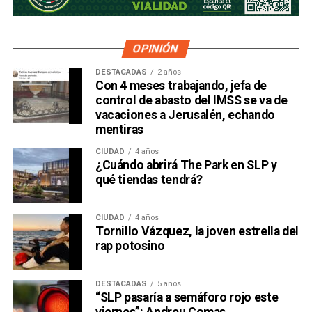
OPINIÓN
DESTACADAS
2 años
Con 4 meses trabajando, jefa de
control de abasto del IMSS se va de
vacaciones a Jerusalén, echando
mentiras
CIUDAD
4 años
¿Cuándo abrirá The Park en SLP y
qué tiendas tendrá?
CIUDAD
4 años
Tornillo Vázquez, la joven estrella del
rap potosino
DESTACADAS
5 años
“SLP pasaría a semáforo rojo este
viernes”: Andreu Comas