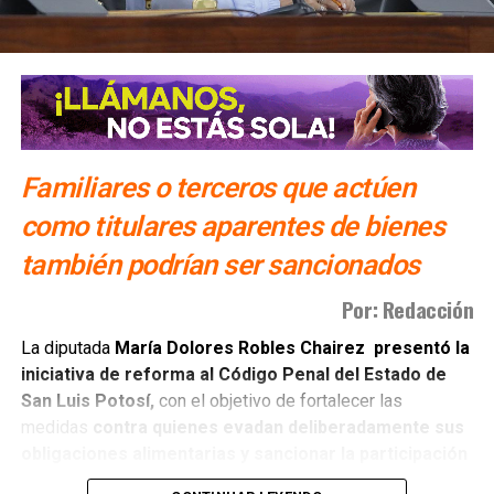
Familiares o terceros que actúen
como titulares aparentes de bienes
también podrían ser sancionados
Por: Redacción
La diputada
María Dolores Robles Chairez presentó la
iniciativa de reforma al Código Penal del Estado de
San Luis Potosí,
con el objetivo de fortalecer las
medidas
contra quienes evadan deliberadamente sus
obligaciones alimentarias y sancionar la participación
de terceras personas
que colaboren para impedir su