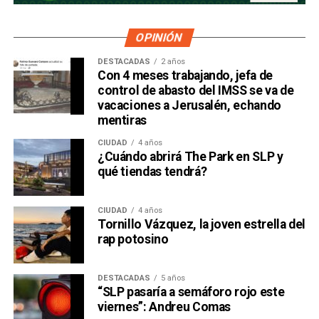
OPINIÓN
DESTACADAS
2 años
Con 4 meses trabajando, jefa de
control de abasto del IMSS se va de
vacaciones a Jerusalén, echando
mentiras
CIUDAD
4 años
¿Cuándo abrirá The Park en SLP y
qué tiendas tendrá?
CIUDAD
4 años
Tornillo Vázquez, la joven estrella del
rap potosino
DESTACADAS
5 años
“SLP pasaría a semáforo rojo este
viernes”: Andreu Comas