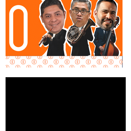
de las zonas aledañas.
También lee:
Enrique Galindo acelera Vialidades Potosinas
2.0
. El juzgador federal
rechazó la petición al determinar
que no se acreditaron los requisitos legales
probatorios
para otorgar el arraigo domiciliario,
ratificando la reclusión.
El equipo legal del exgobernador se acogió a la duplicidad
del término constitucional, por lo que la resolución sobre
su vinculación a proceso se definirá la próxima semana. En
su intervención frente a la autoridad judicial, el
exmandatario estatal manifestó su postura ante los
señalamientos del Ministerio Público de la Federación:
“
Ayer fui detenido a las 10 de la mañana después de