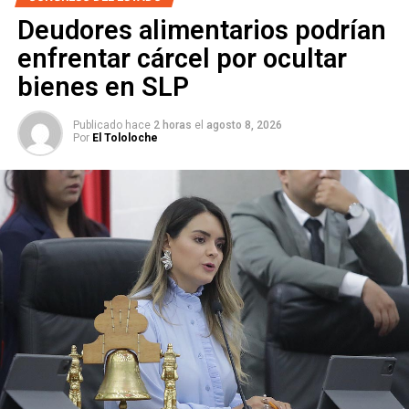
Deudores alimentarios podrían
enfrentar cárcel por ocultar
bienes en SLP
Publicado hace
2 horas
el
agosto 8, 2026
Por
El Tololoche