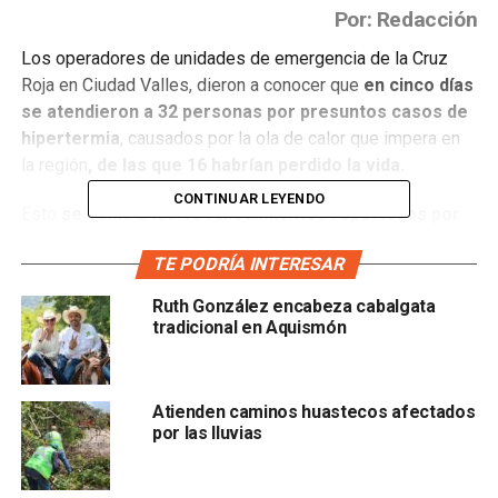
Por: Redacción
Los operadores de unidades de emergencia de la Cruz
Roja en Ciudad Valles, dieron a conocer que
en cinco días
se atendieron a 32 personas por presuntos casos de
hipertermia
, causados por la ola de calor que impera en
la región
, de las que 16 habrían perdido la vida.
CONTINUAR LEYENDO
Esto
se suma a los 10 fallecimientos reportados por
la Secretaría de Salud
, por lo que el saldo de decesos
TE PODRÍA INTERESAR
relacionados con
las altas temperaturas ascendería a
26.
Ruth González encabeza cabalgata
tradicional en Aquismón
Atienden caminos huastecos afectados
por las lluvias