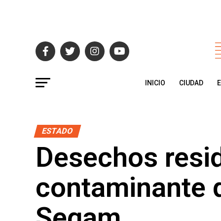
INICIO
CIUDAD
ESTADO
Desechos resid
contaminante d
Segam