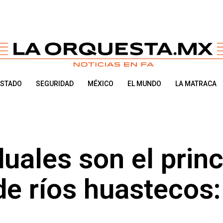
ESTADO
SEGURIDAD
MÉXICO
EL MUNDO
LA MATRACA
uales son el princ
e ríos huastecos: