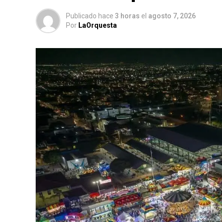
Publicado hace
3 horas
el
agosto 7, 2026
Por
LaOrquesta