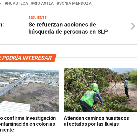
N
HUASTECA
RÍO AXTLA
SONIA MENDOZA
SIGUIENTE
n:
Se refuerzan acciones de
búsqueda de personas en SLP
 PODRÍA INTERESAR
do confirma investigación
Atienden caminos huastecos
ontaminación en colonias
afectados por las lluvias
oniente