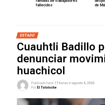
familias de trabajadores
despl
fallecidos
de Má
ESTADO
Cuauhtli Badillo p
denunciar movimi
huachicol
Publicado hace
17 horas
el
agosto 6, 2026
Por
El Tololoche