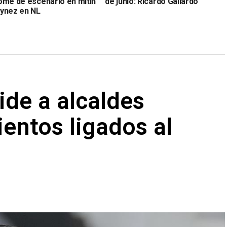
ome de escenario en mitin
de junio: Ricardo Gallardo
ynez en NL
ide a alcaldes
entos ligados al