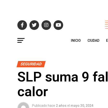
INICIO
CIUDAD
SEGURIDAD
SLP suma 9 fal
calor
Publicado hace
2 años
el
mayo 30, 2024