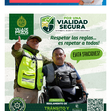
Empezó con 7.8%, lo que lo volvió su tercer mayor
accionista; y hace unas semanas, se acabó se consolidar.
El pasado mes de junio, como parte de un aumento de
capital de alrededor de 7 mil millones de pesos aprobado
por los accionistas de Televisa, la empresa informó que l
a
participación de Martínez podría llegar a 22.3% una
vez se conviertan las obligaciones que compró, lo
que lo convertiría en el mayor accionista individual de
la compañía.
Esa conversión todavía no ocurre: se proyecta para 2027.
Azcárraga ha reducido considerablemente sus acciones
de la compañía, aunque conserva (vía un fideicomiso
familiar y una clase especial de acciones) el control formal
del voto de la empresa, independientemente de cuánto
capital tenga cada quien. En resumidas cuentas, aunque
Emilio Azcárraga tiene el poder de decisión
,
el mismo
financiero que reparte el control de El Realito con los
dos hombres más poderosos de Televisa está, al