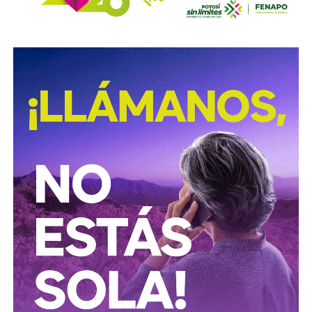
consorcio, la porción mayor), no es de Slim (o no del todo).
Según documentó el periodista Mathieu Tourliere en un
reportaje de investigación para la revista
Proceso
(15 de
marzo de 2025), con actas de asamblea y registros
públicos,
el conglomerado ICA lo controla desde el
rescate financiero de 2016-2018 el financiero
regiomontano David Martínez Guzmán
, vía vehículos
de Luxemburgo ligados a su fondo
Fintech Advisory
, en
sociedad con
Bernardo Gómez
y
Alfonso de Angoitia
,
los dos copresidentes de Grupo Televisa.
La estructura accionaria de ICA Tenedora se ha modificado
con el tiempo: tras la venta a la francesa Vinci, en
diciembre de 2022, de la participación conjunta en Grupo
Aeroportuario Centro Norte (OMA), quedó en
30% para
Martínez y 23.95% para cada uno de los dos
ejecutivos de Televisa
y un 1.2% de Control Empresarial
de Capitales, filial de Grupo Carso de Carlos Slim, es decir,
el propio Slim también tiene una participación minoritaria,