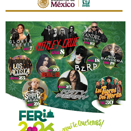
su principal accionista
. Desde su llegada, se han hecho
con proyectos de la talla de la remodelación del
Estadio
Santiago Bernabéu
del Real Madrid y de la ampliación
del
Metro de Nueva York
.
El vínculo de Slim con El Realito no se limita a su
participación como socio operador. La propia constructora
de Carlos Slim,
Carso Infraestructura y Construcción
(CICSA)
, fue la que diseñó y construyó físicamente la
presa, bajo un contrato adjudicado en 2008. Así lo
documenta el propio sitio de CICSA, que enlista la obra en
su portafolio de proyectos de agua, junto con reportes de
la revista
Expansión
y los reportes anuales de Grupo
Carso, que reportan el avance de la construcción en 2008 y
su conclusión en 2012. Es decir:
antes de cobrar por
operar el acueducto, Slim ya había cobrado por
levantarlo.
El otro bloque,
Conoinsa/Empresas ICA
(50.999% del