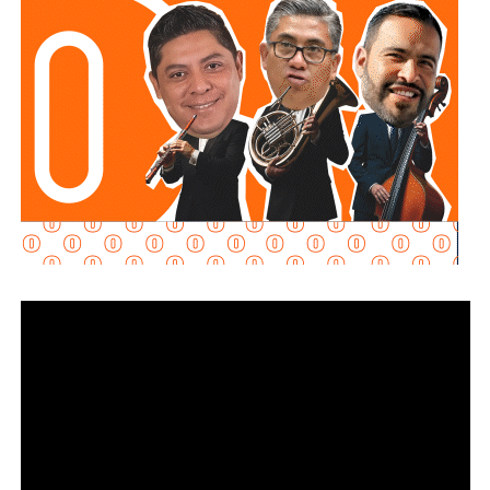
grandes de México: uno controlado por el magnate
Carlos
Slim
, y otro por el financiero regiomontano
David
Martínez Guzmán
, en sociedad con la cúpula de
Grupo
Televisa.
Aquos El Realito es una sociedad integrada por
Aqualia
Gestión Integral de Agua
(44%) y
Aqualia
Infraestructura
(5%), filiales del grupo español
FCC
;
Conoinsa
(50.999%), filial de
Empresas ICA
; y
Servicios
de Agua Trident
(0.001%), filial de la japonesa
Mitsui
.
El bloque Aqualia (49% del consorcio) responde, en última
instancia, a Carlos Slim: de acuerdo con registros
financieros citados por Bankinter y El Economista en
octubre de 2025, Slim controla 81.46% de FCC de forma
directa y otro 7.247% a través de Operadora Inbursa de
Fondos de Inversión. FCC, a su vez, mantiene 51% de
Aqualia después de vender 49% de esa filial al fondo
australiano
IFM Investors
.