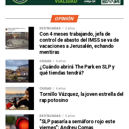
mismo tiempo, camino a convertirse en el mayor
dueño accionario de la propia televisora.
OPINIÓN
DESTACADAS
2 años
Con 4 meses trabajando, jefa de
control de abasto del IMSS se va de
vacaciones a Jerusalén, echando
mentiras
CIUDAD
4 años
¿Cuándo abrirá The Park en SLP y
qué tiendas tendrá?
CIUDAD
4 años
Tornillo Vázquez, la joven estrella del
David Martínez es apodado coloquialmente como “
El
rap potosino
Fantasma de Wall Street
”, y ha adquirido un poder
inmenso en Latinoamérica, especialmente en Argentina,
DESTACADAS
5 años
donde ha servido como negociador para la deuda nacional
“SLP pasaría a semáforo rojo este
y en 2017, fue considerado por Forbes como el hombre
viernes”: Andreu Comas