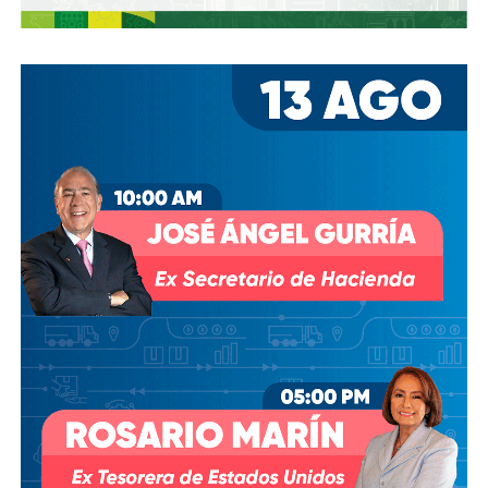
grado que cuando en 2024 este último dio un paso al
costado de la presidencia de Grupo Televisa en medio de
las investigaciones por el presunto soborno a ejecutivos
de la FIFA para asegurar los derechos del Mundial, fueron
ellos dos quienes asumieron el puesto de
Co-
Presidentes Ejecutivo
s.
Su relación con Martínez no se limita a Empresas ICA
,
pues desde octubre de 2024 (justo unos días antes del
cambio en la presidencia) el oriundo de Monterrey
ha
comprado, además, acciones de la propia Televisa
.