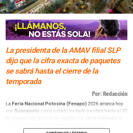
La presidenta de la AMAV filial SLP
dijo que la cifra exacta de paquetes
se sabrá hasta el cierre de la
temporada
Por: Redacción
La
Feria Nacional Potosina (Fenapo)
2026 arranca hoy
con
Guanajuato
como estado invitado y estará hasta el 30
de agosto, con la meta de superar los
siete millones
de
visitantes de la edición anterior.