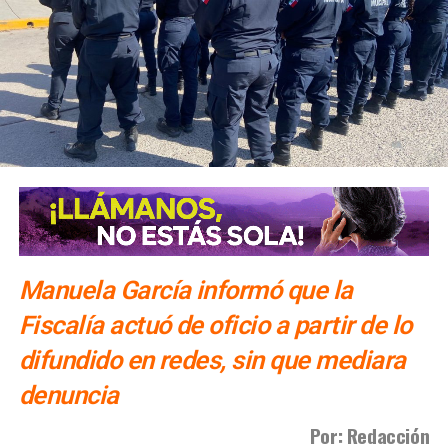
las agencias solo se conocerá al cierre de la temporada,
dijo Alonso.
También lee:
Gallardo arranca operativo de seguridad para
Fenapo 2026
Manuela García informó que la
Fiscalía actuó de oficio a partir de lo
difundido en redes, sin que mediara
denuncia
Por: Redacción