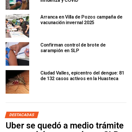
influenza y COVID
Las
tres defunciones fueron de hombres entre 56 y
84 años de edad
, dos de ellos sin esquema de
Arranca en Villa de Pozos campaña de
vacunación invernal 2025
vacunación y uno más con esquema completo.
Finalmente, hasta hoy
permanecen hospitalizadas 103
personas por este virus, 35 de ellas estables 49
Confirman control de brote de
sarampión en SLP
graves y 19 intubadas.
Lee también
:
Ciudadanos modifican pasos peatonales en
Zona Universitaria
Ciudad Valles, epicentro del dengue: 81
de 132 casos activos en la Huasteca
ARTÍCULOS RELACIONADOS:
CASOS
COVID-19
DEFUNCIONES
SLP
SIGUIENTE
#VoldemortHaVuelto | Óscar Vera quiere crear
nuevo partido a nivel nacional
DESTACADAS
Uber se quedó a medio trámite
NO TE PIERDAS
Tras accidente, aprueban rehabilitación de Avenida