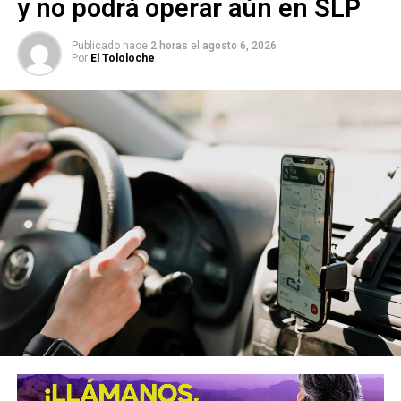
y no podrá operar aún en SLP
Chapultepec
Publicado hace
2 horas
el
agosto 6, 2026
Por
El Tololoche