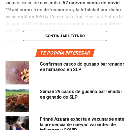
viernes cinco de noviembre
57 nuevos casos de covid-
19 así como tres defunciones y la letalidad por dicho
virus está en 6.67%
. Con estas cifras, San Luis Potosí ha
llegado a
101,678 casos desde que inició la p andemia
y 6,782 decesos acumulados.
CONTINUAR LEYENDO
TE PODRÍA INTERESAR
Confirman casos de gusano barrenador
en humanos en SLP
De los 57 nuevos contagios,
30 corresponden a
mujeres y 27 a hombres,
Suman 29 casos de gusano barrenador
en ganado de SLP
cuyas edades oscilan entre uno y 82 años de edad y el
Frinné Azuara exhorta a vacunarse ante
inicio de sus síntomas fue entre el 24 de septiembre y el
la presencia de nuevas variantes de
dos de noviembre.