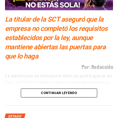
La titular de la SCT aseguró que la
empresa no completó los requisitos
establecidos por la ley, aunque
mantiene abiertas las puertas para
que lo haga
Por: Redacción
La plataforma de transporte Uber no podrá operar en
San Luis Potosí debido a que no concluyó el proceso
de regularización
previsto por la legislación estatal,
CONTINUAR LEYENDO
informó A
raceli Martínez Acosta, titular de la
Secretaría de Comunicaciones y Transportes (SCT).
La funcionaria explicó que la empresa recibió el
ESTADO