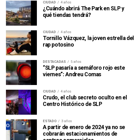
CIUDAD
4 años
¿Cuándo abrirá The Park en SLP y
qué tiendas tendrá?
CIUDAD
4 años
Tornillo Vázquez, la joven estrella del
rap potosino
DESTACADAS
5 años
“SLP pasaría a semáforo rojo este
viernes”: Andreu Comas
CIUDAD
4 años
Crudo, el club secreto oculto en el
Centro Histórico de SLP
ESTADO
3 años
A partir de enero de 2024 ya no se
cobrarán estacionamientos de