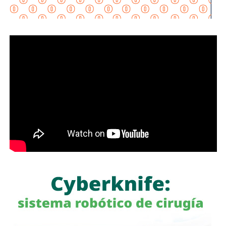
la realización de desfogues controlados para proteger
viviendas, infraestructura y bienes materiales de la
población.
Además, exhortó a la ciudadanía a evitar transitar por el
bulevar Río Santiago durante las lluvias, ya que los
colectores pluviales descargan directamente hacia esa
vialidad, incrementando el riesgo para automovilistas y
peatones.