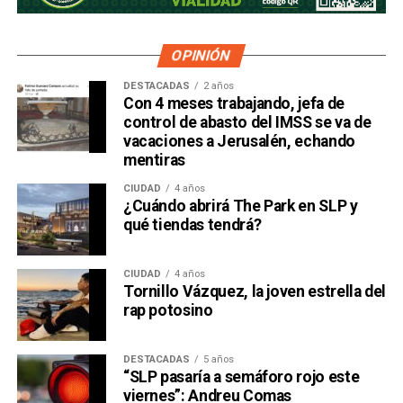
OPINIÓN
DESTACADAS
2 años
Con 4 meses trabajando, jefa de
control de abasto del IMSS se va de
vacaciones a Jerusalén, echando
mentiras
CIUDAD
4 años
¿Cuándo abrirá The Park en SLP y
qué tiendas tendrá?
CIUDAD
4 años
Tornillo Vázquez, la joven estrella del
rap potosino
DESTACADAS
5 años
“SLP pasaría a semáforo rojo este
viernes”: Andreu Comas