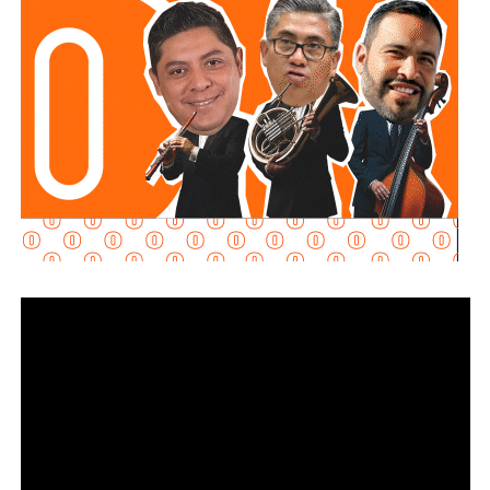
de las zonas aledañas.
También lee:
Enrique Galindo acelera Vialidades Potosinas
2.0
. El juzgador federal
rechazó la petición al determinar
que no se acreditaron los requisitos legales
probatorios
para otorgar el arraigo domiciliario,
ratificando la reclusión.
El equipo legal del exgobernador se acogió a la duplicidad
del término constitucional, por lo que la resolución sobre
su vinculación a proceso se definirá la próxima semana. En
su intervención frente a la autoridad judicial, el
exmandatario estatal manifestó su postura ante los
señalamientos del Ministerio Público de la Federación:
“
Ayer fui detenido a las 10 de la mañana después de