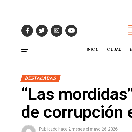
INICIO
CIUDAD
DESTACADAS
“Las mordidas”
de corrupción 
Publicado hace
2 meses
el
mayo 28, 2026