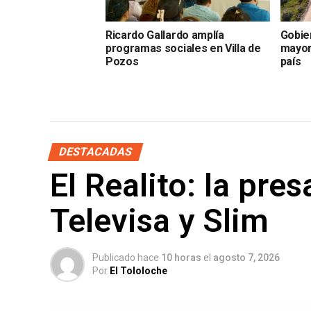
Ricardo Gallardo amplía
Gobie
programas sociales en Villa de
mayor
Pozos
país
DESTACADAS
El Realito: la pre
Televisa y Slim
Publicado hace
10 horas
el
agosto 7, 2026
Por
El Tololoche