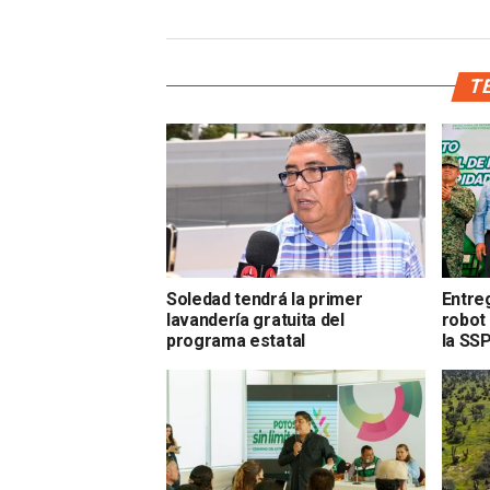
TE
Soledad tendrá la primer
Entre
lavandería gratuita del
robot
programa estatal
la SS