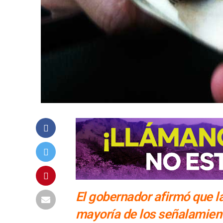
El gobernador afirmó que l
mayoría de los señalamient