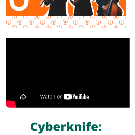
“Son acuerdos voluntarios que nos permiten ordenar el
mercado (…) quien comercializa gasolina, diésel, la
canasta PACIC, el jitomate, acuerda este esquema que nos
permite disminuir los precios. Es un esfuerzo muy
importante”, explicó.
La presidenta reconoció que existen variaciones
estacionales que pueden afectar los precios de frutas y
verduras según la temporada, pero afirmó que, sin el
PACIC ni el acuerdo de combustibles, “la inflación estaría
por lo menos al doble”.
También lee:
Fiscalía indaga a policías municipales en
punto de venta de drogas