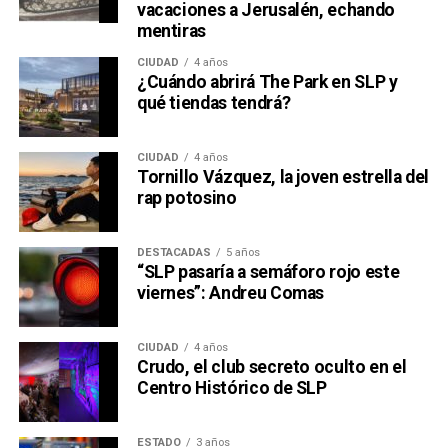
vacaciones a Jerusalén, echando
mentiras
CIUDAD
4 años
¿Cuándo abrirá The Park en SLP y
qué tiendas tendrá?
CIUDAD
4 años
Tornillo Vázquez, la joven estrella del
rap potosino
DESTACADAS
5 años
“SLP pasaría a semáforo rojo este
viernes”: Andreu Comas
CIUDAD
4 años
Crudo, el club secreto oculto en el
Centro Histórico de SLP
ESTADO
3 años