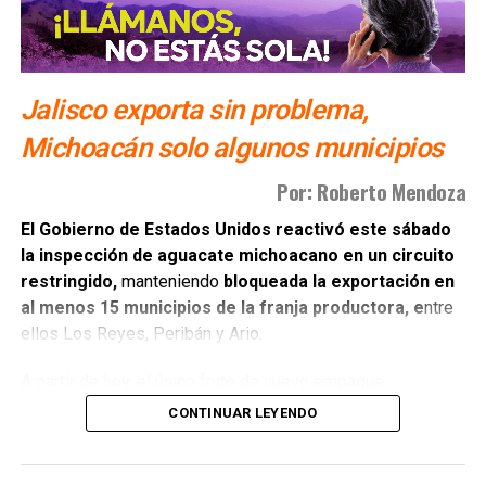
Jalisco exporta sin problema,
Michoacán solo algunos municipios
Por: Roberto Mendoza
El Gobierno de Estados Unidos reactivó este sábado
la inspección de aguacate michoacano en un circuito
restringido,
manteniendo
bloqueada la exportación en
al menos 15 municipios de la franja productora, e
ntre
ellos Los Reyes, Peribán y Ario.
A partir de hoy, el único fruto de nuevo empaque
autorizado para revisión por parte de las autoridades
CONTINUAR LEYENDO
estadounidenses es el originario d
e Tancítaro,
Tacámbaro, Uruapan y el corredor geográfico
ubicado entre Morelia y Pátzcuaro.