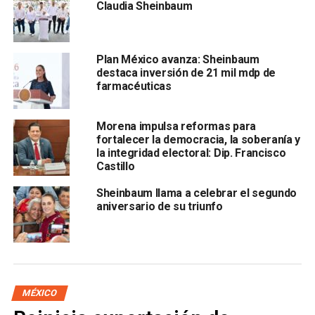
Claudia Sheinbaum
destacó su papel como constructor del Estado
moderno
Plan México avanza: Sheinbaum
destaca inversión de 21 mil mdp de
farmacéuticas
Morena impulsa reformas para
fortalecer la democracia, la soberanía y
la integridad electoral: Dip. Francisco
a través de la Constitución de 1917 y la consolidación del
Castillo
Ejército Constitucionalista.
Sheinbaum llama a celebrar el segundo
aniversario de su triunfo
Como Comandanta Suprema de las Fuerzas Armadas,
entregó recompensas y 41 distinciones al personal
del Batallón de Atención a Emergencias de la Sedena
que el 25 de marzo de 2026 rescató a cuatro mineros
atrapados en el derrumbe de la Mina Santa Fe, en El
MÉXICO
Rosario, Sinaloa.