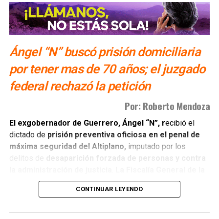
Ejército y la Guardia Nacional,
enviados para resguardar
a los inspectores tras los incidentes registrados a
mediados de la semana. Mientras tanto, el aguacate
proveniente del estado de Jalisco se procesa y exporta
hacia territorio estadounidense con normalidad, ya que
Ángel “N” buscó prisión domiciliaria
dicha entidad no estuvo involucrada en la alerta que
por tener mas de 70 años; el juzgado
provocó la pausa de las operaciones.
federal rechazó la petición
También lee:
Ingresa ex gobernador de Guerrero al penal
Por: Roberto Mendoza
del Altiplano
El exgobernador de Guerrero, Ángel “N”, r
ecibió el
dictado de
prisión preventiva oficiosa en el penal de
máxima seguridad del Altiplano,
imputado por los
delitos de
desaparición forzada de personas y contra
la administración de justicia
.
La Fiscalía General de la
República (FGR)
sustentó la acusación señalando la
CONTINUAR LEYENDO
instrucción directa para desaparecer los videos del
Palacio de Justicia de Iguala.