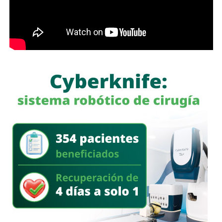
prácticas se encuentran la renuncia voluntaria a empleos
estables, la solicitud de licencias sin goce de sueldo
durante periodos relacionados con procesos familiares y
la transferencia de bienes a familiares o personas de
confianza que actúan como titulares aparentes.
Con esta iniciativa se busca establecer que comete el
delito de incumplimiento de las obligaciones de
asistencia familiar quien se coloque intencionalmente en
estado de insolvencia con el propósito de eludir el
cumplimiento de las obligaciones alimentarias
establecidas por la ley.