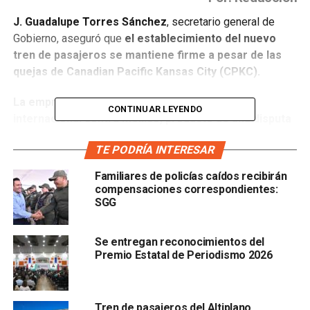
J. Guadalupe Torres Sánchez
, secretario general de
Gobierno, aseguró que
el establecimiento del nuevo
tren de pasajeros se mantiene firme a pesar de las
quejas de Canadian Pacific Kansas City (CPKC).
La empresa ferroviaria presentó un arbitraje
CONTINUAR LEYENDO
internacional contra México, producto de una disputa
surgida desde 2014
cuando se le ordenó a los
TE PODRÍA INTERESAR
canadienses el pago de 5 mil millones de pesos de un
crédito fiscal.
Familiares de policías caídos recibirán
compensaciones correspondientes:
A eso se le suma el proyecto para traer de regreso al tren
SGG
de pasajeros utilizando la infraestructura ya existente, lo
cual
obligó a CPKC a ajustar sus operaciones.
Se entregan reconocimientos del
Premio Estatal de Periodismo 2026
Al respecto,
Torres Sánchez aseguró que la empresa
está acusando un tema de discriminación después de
la asignación de presupuesto
Tren de pasajeros del Altiplano