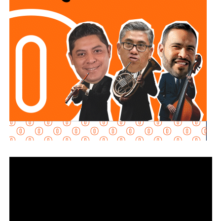
Explicó que la propuesta se desarrolla en dos vertientes
principales: e
stablecer de manera objetiva
determinadas conductas evasivas del deudor
alimentario
y penalizar la coparticipación de terceras
personas que, con conocimiento de la obligación
existente, contribuyan a impedir su cumplimiento.
La diputada María Dolores Robles Chairez destacó que la
modificación busca brindar mayores herramientas jurídicas
para proteger el derecho de niñas, niños y demás
personas acreedoras alimentarias, evitando que
maniobras de carácter patrimonial sean utilizadas para
obstaculizar el cumplimiento de las obligaciones
establecidas por la autoridad judicial.
Señaló que existen casos en los que los deudores
alimentarios recurren a actos jurídicos o materiales que
aparentemente pueden ser lícitos, pero que tienen como
finalidad eludir sus responsabilidades. Entre estas