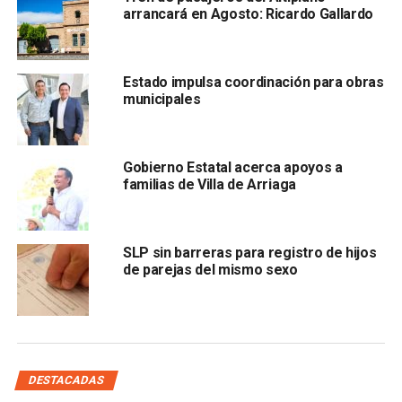
arrancará en Agosto: Ricardo Gallardo
Estado impulsa coordinación para obras
municipales
para el tema ferroviario, donde se priorizó a los nuevos
Gobierno Estatal acerca apoyos a
trenes de movilidad.
familias de Villa de Arriaga
Añadió que él considera que esta queja no va a proceder,
ya que
la discriminación existiría si fueran del mismo
SLP sin barreras para registro de hijos
giro, el cual no es el caso
.
de parejas del mismo sexo
El secretario general recalcó que
el tren de pasajeros
representa un “gran proyecto social y turístico”
,
trayendo un importante beneficio a la conectividad del
estado.
DESTACADAS