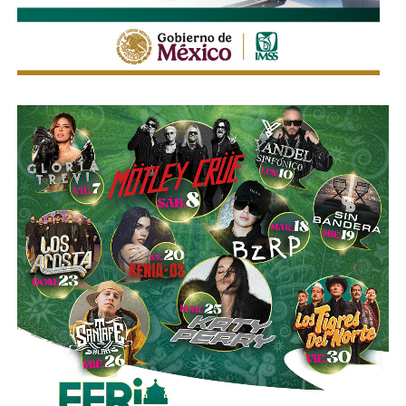
La legislación establecerá que, salvo prueba en contrario,
se presumirá dicha intención cuando el deudor, sin causa
justificada, renuncie a su empleo o solicite licencia sin
goce de sueldo, cuando este constituya su único o
principal medio para obtener ingresos.
Asimismo, se establecen sanciones para quienes, durante
un proceso judicial o existiendo una resolución firme,
enajenen intencionalmente de manera parcial o total sus
bienes con la finalidad de eludir obligaciones alimentarias.
De igual manera, se sancionará a quienes, teniendo
conocimiento de la existencia de una obligación
alimentaria o de un proceso judicial en curso, ayuden al
deudor a ocultar bienes, acepten figurar como titulares
aparentes de estos o realicen actos jurídicos simulados
con el propósito de evitar que se cumplan las