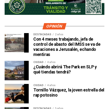
OPINIÓN
DESTACADAS
2 años
Con 4 meses trabajando, jefa de
control de abasto del IMSS se va de
vacaciones a Jerusalén, echando
mentiras
CIUDAD
4 años
¿Cuándo abrirá The Park en SLP y
qué tiendas tendrá?
CIUDAD
4 años
Tornillo Vázquez, la joven estrella del
rap potosino
DESTACADAS
5 años