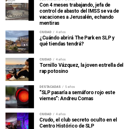
Con 4 meses trabajando, jefa de
control de abasto del IMSS se va de
vacaciones a Jerusalén, echando
mentiras
CIUDAD
4 años
¿Cuándo abrirá The Park en SLP y
qué tiendas tendrá?
CIUDAD
4 años
Tornillo Vázquez, la joven estrella del
rap potosino
DESTACADAS
5 años
“SLP pasaría a semáforo rojo este
viernes”: Andreu Comas
CIUDAD
4 años
Crudo, el club secreto oculto en el
Centro Histórico de SLP