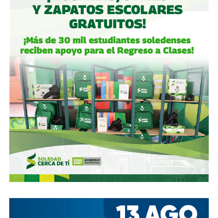
garantizaban el control de la aeroportuaria y luego
concretó una oferta pública con la que en julio de 2021,
alcanzó el 30.1% de participación económica, suficiente
para mantener el control hasta que lo vendieron a la
francesa Vinci Airports en 2022 (El Economista, dic. 2020
y jul. 2021; Folleto Informativo Definitivo, Bolsa Mexicana
de Valores, may. 2021).
Si bien todos estos empresarios se han aliado en otras
ocasiones (
en 2017 ganaron la licitación para construir
el ahora cancelado Aeropuerto de Texcoco
),
cuando
se otorgó la concesión para la administración de El
Realito, ni Slim ni Martínez ni los copresidentes de
Televisa tenían sus actuales injerencias en Aquos
, por
lo que se podría decir que ésta fue heredada, y acabó
dejando el control de la presa en las manos de cuatro de
los hombres más poderosos del país.
Desde entonces,
al menos tres intentos de rescindir o