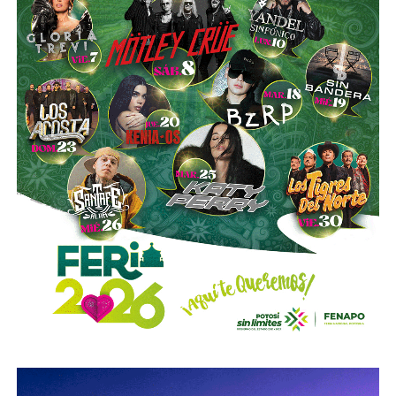
Azcárraga ha reducido considerablemente sus acciones
de la compañía, aunque conserva (vía un fideicomiso
familiar y una clase especial de acciones) el control formal
del voto de la empresa, independientemente de cuánto
capital tenga cada quien. En resumidas cuentas, aunque
Emilio Azcárraga tiene el poder de decisión
,
el mismo
financiero que reparte el control de El Realito con los
dos hombres más poderosos de Televisa está, al
mismo tiempo, camino a convertirse en el mayor
dueño accionario de la propia televisora.