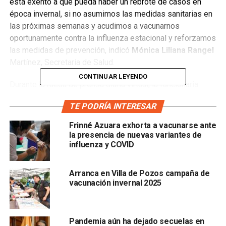
está exento a que pueda haber un rebrote de casos en
época invernal, si no asumimos las medidas sanitarias en
las próximas semanas y acudimos a vacunarnos
oportunamente contra la influenza estacional y reforzamos
las medidas de prevención, indicó
Mónica Liliana Rangel
Martínez, Secretaria de Salud.
CONTINUAR LEYENDO
Durante la rueda de prensa diaria virtual, la funcionaria
estatal dijo que “nos alerta que en los módulos que
TE PODRÍA INTERESAR
tenemos junto a
Seguridad Pública
en donde medimos a
usuarios del transporte público, hemos detectado que
Frinné Azuara exhorta a vacunarse ante
está bajando la presencia de personas que usan el
la presencia de nuevas variantes de
influenza y COVID
cubrebocas de un 85 por ciento a un 75 por ciento, lo que
no es nada promisorio porque son de las medidas que
nos ayudan a contener la dispersión del virus, hago un
Arranca en Villa de Pozos campaña de
llamado al uso obligatorio del cubrebocas sobretodo en
vacunación invernal 2025
espacios cerrados”, agregó la titular de salud.
Mónica Rangel
dijo que se observa una meseta de casos
Pandemia aún ha dejado secuelas en