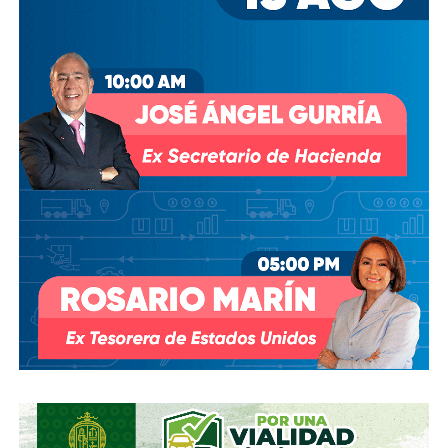
modificar el contrato se han hecho sin haber
prosperado
: en agosto de 2018, la Comisión Estatal del
Agua abrió un expediente que no avanzó pese a 350 mil
afectados y una queja de oficio de la Comisión Estatal de
Derechos Humanos; en abril de 2023, el entonces
presidente
Andrés Manuel López Obrador
respondió a
una petición del gobernador Ricardo Gallardo Cardona con
un “a lo mejor se lo cambiamos” que no derivó en ningún
trámite documentado; y desde 2025, la Comisión Nacional
del Agua asegura estar “evaluando” el retiro de la
concesión, hasta el momento, sin resolución.
También lee:
Diputada pide poner un alto a la empresa de
El Realito