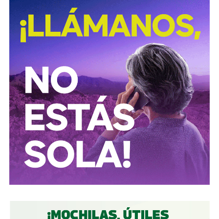
David Martínez es apodado coloquialmente como “
El
Fantasma de Wall Street
”, y ha adquirido un poder
inmenso en Latinoamérica, especialmente en Argentina,
donde ha servido como negociador para la deuda nacional
y en 2017, fue considerado por Forbes como el hombre
más rico de dicho país. El regiomontano tiene un historial
documentado de tomar control de empresas en
dificultades financieras a partir de deuda: lo hizo con la
textilera CYDSA en los años 90, con la vidriera Vitro entre
2009 y 2012, y con las ya mencionadas Empresas ICA
desde 2016.
Algo similar realizó en 2020 con
Grupo Aeroportuario
del Centro Norte
(OMA), el operador de, entre otros, el
Aeropuerto Ponciano Arriaga de la capital potosina.
Fintech compró primero acciones especiales que