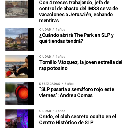
Con 4 meses trabajando, jefa de
control de abasto del IMSS se va de
vacaciones a Jerusalén, echando
mentiras
CIUDAD
4 años
¿Cuándo abrirá The Park en SLP y
qué tiendas tendrá?
CIUDAD
4 años
Tornillo Vázquez, la joven estrella del
rap potosino
DESTACADAS
5 años
“SLP pasaría a semáforo rojo este
viernes”: Andreu Comas
CIUDAD
4 años
Crudo, el club secreto oculto en el
Centro Histórico de SLP