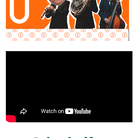
Señaló que esta infraestructura también genera mayor
confianza para las inversiones nacionales e
internacionales, al mejorar la conectividad entre las zonas
habitacionales, industriales y comerciales, consolidando a
San Luis Potosí como un destino estratégico para el
desarrollo económico.
“Desde hace cinco años comenzó la construcción de un
nuevo
San Luis Potosí,
donde las obras, los programas
sociales y las oportunidades llegan a las cuatro regiones
del estado. Hoy contamos con un
Circuito Potosí
moderno, nuevas carreteras, infraestructura educativa y
proyectos que están transformando la vida de las familias
potosinas”, expresó la Senadora del Partido Verde.