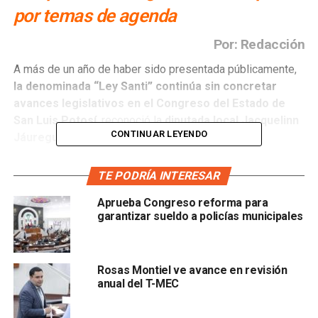
por temas de agenda
Por: Redacción
A más de un año de haber sido presentada públicamente,
la denominada “Ley Santi” continúa sin concretar
avances legislativos en el Congreso del Estado de
San Luis Potosí
, reconoció la
diputada local Jacquelinn
CONTINUAR LEYENDO
Jáuregui Mendoza
.
La legisladora explicó que,
tras la última reunión de
TE PODRÍA INTERESAR
trabajo con familiares e impulsores de la iniciativa, no
Aprueba Congreso reforma para
se han retomado las mesas de diálogo ni se ha
garantizar sueldo a policías municipales
generado un nuevo acercamiento formal para
avanzar en el dictamen
.
“No hemos tenido ya un acercamiento después de la
Rosas Montiel ve avance en revisión
anual del T-MEC
última reunión.
No es porque no queramos, sino por
motivos de agenda
”, declaró.