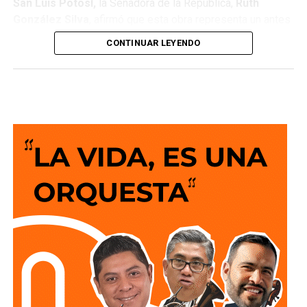
San Luis Potosí,
la Senadora de la República,
Ruth
González Silva
, afirmó que esta obra representa un antes
y un después para la movilidad del estado al consolidar a
CONTINUAR LEYENDO
San Luis Potosí como una de las entidades con mayor
desarrollo en infraestructura del país, resultado de cinco
años de trabajo y visión del Gobierno del Cambio.
La legisladora destacó que el nuevo deprimido atiende
una demanda histórica de miles de automovilistas y
permitirá reducir significativamente los tiempos de
traslado, lo que se traduce en una mejor calidad de vida
para las familias potosinas, al disponer de más tiempo
para convivir, además de fortalecer la competitividad del
estado.