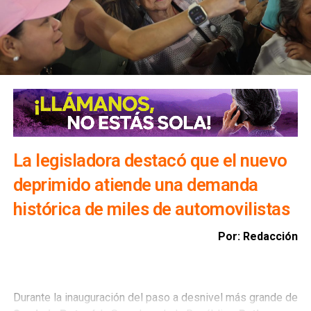
por ciento de su capacidad, un comité técnico determinará
la realización de desfogues controlados para proteger
viviendas, infraestructura y bienes materiales de la
población.
Además, exhortó a la ciudadanía a evitar transitar por el
bulevar Río Santiago durante las lluvias, ya que los
colectores pluviales descargan directamente hacia esa
vialidad, incrementando el riesgo para automovilistas y
peatones.
La legisladora destacó que el nuevo
deprimido atiende una demanda
histórica de miles de automovilistas
Por: Redacción
Durante la inauguración del paso a desnivel más grande de