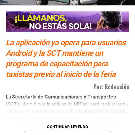
SIGUIENTE
SCT analiza ampliar horarios y dar más concesiones
de transporte
NO TE PIERDAS
Ricardo Gallardo consolida estrategia de seguridad
en la Huasteca Potosina
La aplicación ya opera para usuarios
Android y la SCT mantiene un
programa de capacitación para
taxistas previo al inicio de la feria
Por: Redacción
La
Secretaría de Comunicaciones y Transportes
(SCT)
informó que la aplicación
MiTaxi
será la plataforma
oficial de transporte durante la
Feria Nacional Potosina
(Fenapo)
2026
y que ya se encuentra en operación para
usuarios con dispositivos
Android
.
CONTINUAR LEYENDO