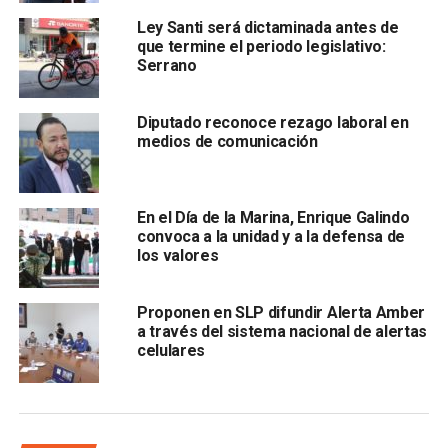
Jáuregui Mendoza señaló que
el proyecto continúa “en
Ley Santi será dictaminada antes de
mesa de trabajo” y aseguró que una de las principales
que termine el periodo legislativo:
Serrano
preocupaciones es evitar que la iniciativa sea
rechazada al momento de presentarse formalmente
ante el Pleno
.
Diputado reconoce rezago laboral en
medios de comunicación
“
Lo que no queremos es que se nos rechace.
Queremos que realmente se presente y se lleve a
cabo
”, sostuvo.
En el Día de la Marina, Enrique Galindo
convoca a la unidad y a la defensa de
La diputada indicó que el retraso también responde a la
los valores
necesidad de consultar distintas instancias y
especialistas debido a la complejidad del tema
,
Proponen en SLP difundir Alerta Amber
además de las implicaciones presupuestales que tendría
a través del sistema nacional de alertas
tanto para los municipios como para el Gobierno del
celulares
Estado.
“
La consulta sí está pendiente porque estamos
hablando de un tema delicado y que implica un gran