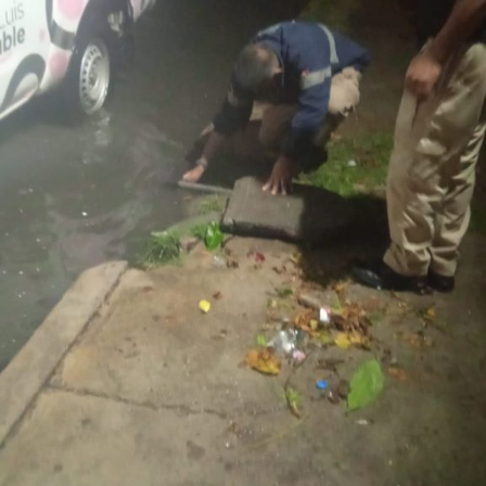
El
Gobierno de la Capital
agradece la comprensión y
colaboración de la ciudadanía durante el desarrollo de
estas labores e invita a
respetar
la señalización
instalada, conducir con moderación y atender las
indicaciones
del personal que participa en los trabajos, a
fin de garantizar la seguridad de todas y todos.
También lee:
Tangamanga prevé refuerzo con Guardia Civil
tras dos su1c1d10s