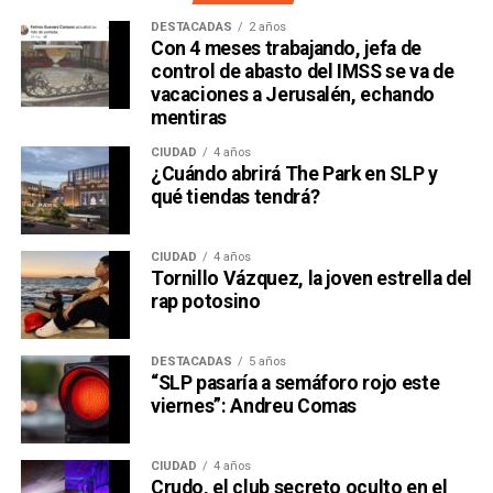
DESTACADAS
2 años
Con 4 meses trabajando, jefa de
control de abasto del IMSS se va de
vacaciones a Jerusalén, echando
mentiras
CIUDAD
4 años
¿Cuándo abrirá The Park en SLP y
qué tiendas tendrá?
CIUDAD
4 años
Tornillo Vázquez, la joven estrella del
rap potosino
DESTACADAS
5 años
“SLP pasaría a semáforo rojo este
viernes”: Andreu Comas
CIUDAD
4 años
Crudo, el club secreto oculto en el