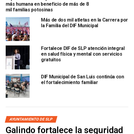
las colonias donde opera la Ruta itinerante.
más humana en beneficio de más de 8
mil familias potosinas
Más de dos mil atletas en la Carrera por
la Familia del DIF Municipal
La presidenta del
DIF Capitalino, Estela Arriaga
Márquez,
destacó que esta estrategia responde a la
Fortalece DIF de SLP atención integral
instrucción del Alcalde Enrique Galindo Ceballos de
en salud física y mental con servicios
acercar los servicios de salud a la ciudadanía y facilitar el
gratuitos
acceso a la atención médica preventiva.
DIF Municipal de San Luis continúa con
La Ruta de la Salud 3.0 fija, brinda atención de lunes a
el fortalecimiento familiar
jueves, en un horario de 9:00 de la mañana a 2:00 de la
tarde, con el objetivo de seguir construyendo un San Luis
más amable, cercano y con garantía de bienestar para
todas las familias que habitan la Capital potosina
AYUNTAMIENTO DE SLP
ARTÍCULOS RELACIONADOS:
DIF CAPITALINO
Galindo fortalece la seguridad
ESTELA ARRIAGA MÁRQUEZ
SISTEMA MUNICIPAL DIF DE SAN LUIS POTOSÍ