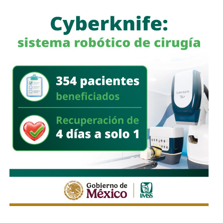
vialidades con daños.
La
Dirección Municipal de Protección Civil
pidió a la
población mantenerse informada a través de los canales
oficiales, evitar transitar por zonas inundadas o con
corrientes de agua y reportar cualquier situación de riesgo
a las autoridades.
También lee:
Gobierno de la Capital despliega operativo
tras intensa lluvia