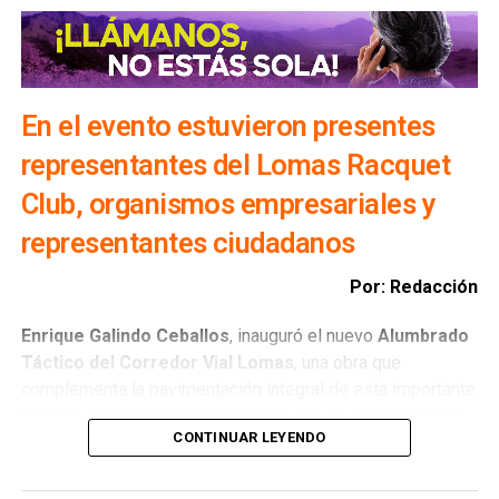
En el evento estuvieron presentes
representantes del Lomas Racquet
Club, organismos empresariales y
representantes ciudadanos
Por: Redacción
Enrique Galindo Ceballos
, inauguró el nuevo
Alumbrado
Táctico del Corredor Vial Lomas
, una obra que
complementa la pavimentación integral de esta importante
zona de la ciudad y da respuesta a una de las solicitudes
CONTINUAR LEYENDO
más sentidas de vecinas, vecinos, comerciantes y
usuarios. Durante el encendido, afirmó que estas acciones
fortalecen la seguridad, mejoran la movilidad y brindan