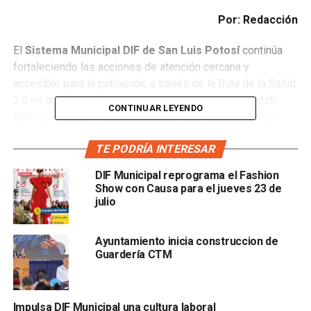
Por: Redacción
El
Sistema Municipal DIF de San Luis Potosí
continúa
fortaleciendo las acciones de atención cercana y
accesible para la población, a través de la Ruta de la Salud
3.0 en su mod alidad fija, la cual está ubicada en Uresti
CONTINUAR LEYENDO
555, en el Centro Histórico, donde se brindan servicios
gratuitos de consulta general y optometría con apoyo de
TE PODRÍA INTERESAR
lentes.
DIF Municipal reprograma el Fashion
Show con Causa para el jueves 23 de
julio
Ayuntamiento inicia construccion de
Guardería CTM
Con corte al 21 de mayo de 2026, este espacio ha
atendido más de 100 usuarios, ofreciendo una alternativa
accesible para quienes no siempre pueden tr asladarse a
Impulsa DIF Municipal una cultura laboral