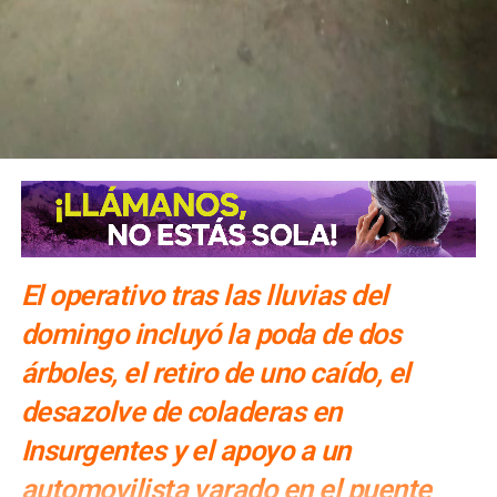
El operativo tras las lluvias del
domingo incluyó la poda de dos
árboles, el retiro de uno caído, el
desazolve de coladeras en
Insurgentes y el apoyo a un
automovilista varado en el puente