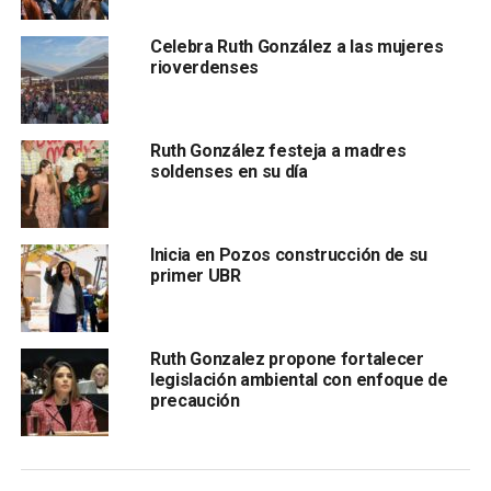
canales de diálogo constructivo con el Senado mexicano.
Celebra Ruth González a las mujeres
En este marco, la congresista demócrata por Nueva York,
rioverdenses
Nydia Velázquez reconoció los argumentos presentados
por la delegación mexicana y anunció que impulsará una
enmienda para frenar la iniciativa.
Ruth González festeja a madres
soldenses en su día
Inicia en Pozos construcción de su
primer UBR
Más tarde, la senadora sostuvo reuniones con sus
Ruth Gonzalez propone fortalecer
similares, Tim Kaine, presidente del Subcomité para el
legislación ambiental con enfoque de
Hemisferio Occidental, así como con Rubén Gallego y
precaución
Mark Kelly, representantes del estado de Arizona
González Silv
a advirtió que la propuesta vulnera el