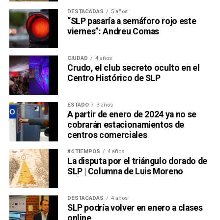
DESTACADAS
5 años
“SLP pasaría a semáforo rojo este
viernes”: Andreu Comas
CIUDAD
4 años
Crudo, el club secreto oculto en el
Centro Histórico de SLP
ESTADO
3 años
A partir de enero de 2024 ya no se
cobrarán estacionamientos de
centros comerciales
#4 TIEMPOS
4 años
La disputa por el triángulo dorado de
SLP | Columna de Luis Moreno
DESTACADAS
4 años
SLP podría volver en enero a clases
online