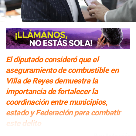
Más de 30 docentes en SLP han sido cesados por
faltas graves
NO TE PIERDAS
Congreso busca promover la lactancia materna
El diputado consideró que el
aseguramiento de combustible en
Villa de Reyes demuestra la
importancia de fortalecer la
coordinación entre municipios,
estado y Federación para combatir
este delito
Por: Redacción