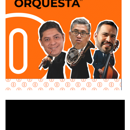
policiales, organismos de auxilio y representantes del
sector privado, el Mandatario Estatal destacó que esta
inversión permitirá reducir riesgos para el personal
operativo, atender con mayor rapidez situaciones de
emergencia y garantizar más seguridad y tranquilidad a las
familias potosinas.
Ricardo Gallardo reconoció la labor de la Secretaría de la
Defensa Nacional mediante la aplicación del Plan DN-III-E,
así como el trabajo del Heroico Cuerpo de Bomberos y de
las agrupaciones de salvamento y rescate, cuyos
integrantes, dijo, son auténticos héroes que protegen
diariamente la vida, la integridad y el patrimonio de la