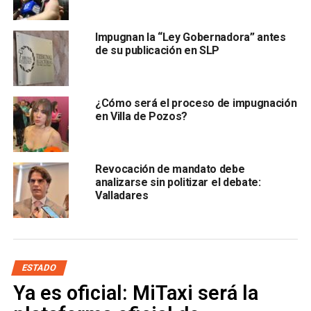
El morenista explicó que la intención es homologar la
Impugnan la “Ley Gobernadora” antes
Constitución de San Luis Potosí con la federal y
de su publicación en SLP
posteriormente crear una legislación secundaria que
establezca reglas, fechas y procedimientos para realizar
este tipo de consultas ciudadanas.
¿Cómo será el proceso de impugnación
en Villa de Pozos?
Revocación de mandato debe
analizarse sin politizar el debate:
Valladares
No obstante, aun cuando la reforma sea aprobada durante
esta legislatura,
la figura no podría aplicarse de forma
retroactiva sobre el mandato actualmente en curso
ESTADO
del gobernador Ricardo Gallardo Cardona.
Ya es oficial: MiTaxi será la
Esto debido a principios constitucionales de certeza