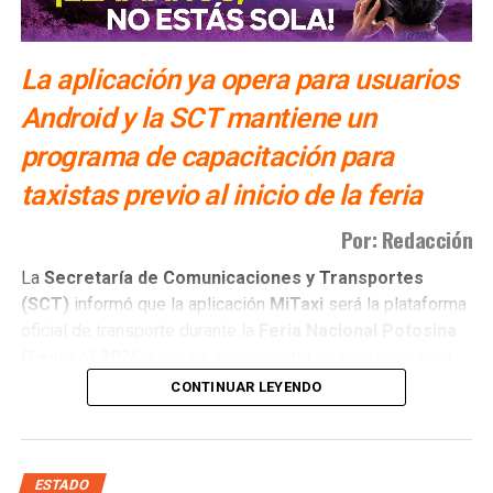
Renuevan Consejo Municipal de Protección Civil en
Pozos
La aplicación ya opera para usuarios
Android y la SCT mantiene un
programa de capacitación para
taxistas previo al inicio de la feria
Por: Redacción
La
Secretaría de Comunicaciones y Transportes
(SCT)
informó que la aplicación
MiTaxi
será la plataforma
oficial de transporte durante la
Feria Nacional Potosina
(Fenapo)
2026
y que ya se encuentra en operación para
usuarios con dispositivos
Android
.
CONTINUAR LEYENDO
La
titular de la dependencia, Araceli Martínez Acosta
,
explicó que el proyecto continúa en proceso de
consolidación y que actualmente se desarrolla una etapa
ESTADO