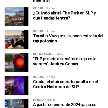
mentiras
CIUDAD
4 años
¿Cuándo abrirá The Park en SLP y
qué tiendas tendrá?
CIUDAD
4 años
Tornillo Vázquez, la joven estrella del
rap potosino
DESTACADAS
5 años
“SLP pasaría a semáforo rojo este
viernes”: Andreu Comas
CIUDAD
4 años
Crudo, el club secreto oculto en el
Centro Histórico de SLP
ESTADO
3 años
A partir de enero de 2024 ya no se