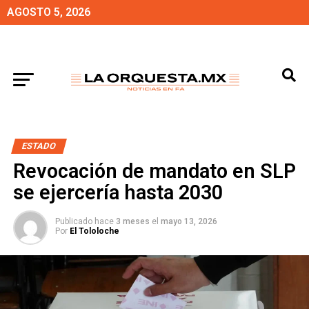
AGOSTO 5, 2026
ESTADO
Revocación de mandato en SLP
se ejercería hasta 2030
Publicado hace
3 meses
el
mayo 13, 2026
Por
El Tololoche