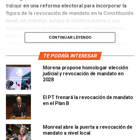
trabajar
en una reforma electoral para incorporar la
figura de la revocación de mandato en la Constitución
local;
sin embargo, aunque la iniciativa avance y sea
aprobada en los próximos meses, este mecanismo no
podría aplicarse al actual gobierno estatal y
tendría
CONTINUAR LEYENDO
efectos reales hasta la siguiente administración, es
decir, después de 2030.
TE PODRÍA INTERESAR
La discusión resurgió luego de que el
Tribunal Electoral
Morena propone homologar elección
del Estado de San Luis Potosí (TEESLP) ordenó al
judicial y revocación de mandato en
Poder Legislativo armonizar la Constitución local con
2028
la reforma federal de 2019,
al considerar que la omisión
del Congreso vulnera derechos de participación ciudadana
El PT frenará la revocación de mandato
reconocidos a nivel nacional.
en el Plan B
El diputado local de Morena,
Carlos Arreola Mallol,
confirmó que su bancada ya construye una propuesta
Monreal abre la puerta a revocación de
de reforma electoral
para incorporar la revocación de
mandato a nivel local
mandato a nivel estatal.