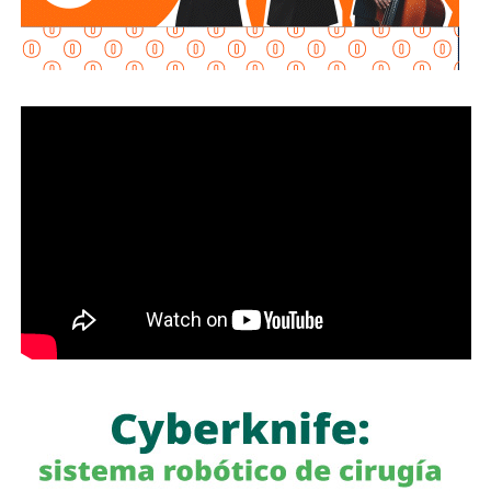
confianza para las inversiones nacionales e
internacionales, al mejorar la conectividad entre las zonas
habitacionales, industriales y comerciales, consolidando a
San Luis Potosí como un destino estratégico para el
desarrollo económico.
“Desde hace cinco años comenzó la construcción de un
nuevo
San Luis Potosí,
donde las obras, los programas
sociales y las oportunidades llegan a las cuatro regiones
del estado. Hoy contamos con un
Circuito Potosí
moderno, nuevas carreteras, infraestructura educativa y
proyectos que están transformando la vida de las familias
potosinas”, expresó la Senadora del Partido Verde.