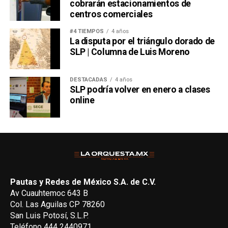
cobrarán estacionamientos de
centros comerciales
#4 TIEMPOS
4 años
La disputa por el triángulo dorado de
SLP | Columna de Luis Moreno
DESTACADAS
4 años
SLP podría volver en enero a clases
online
Pautas y Redes de México S.A. de C.V.
Av Cuauhtemoc 643 B
Col. Las Aguilas CP 78260
San Luis Potosí, S.L.P.
Teléfono 444 2440971