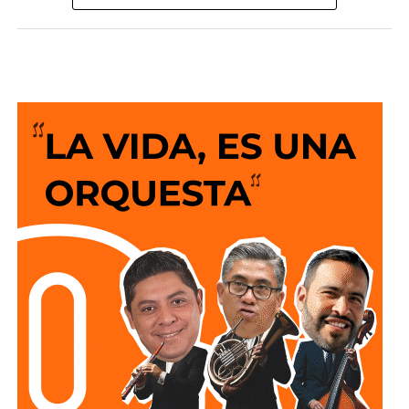
San Luis Potosí como una de las entidades con mayor
desarrollo en infraestructura del país, resultado de cinco
años de trabajo y visión del Gobierno del Cambio.
La legisladora destacó que el nuevo deprimido atiende
una demanda histórica de miles de automovilistas y
permitirá reducir significativamente los tiempos de
traslado, lo que se traduce en una mejor calidad de vida
para las familias potosinas, al disponer de más tiempo
para convivir, además de fortalecer la competitividad del
estado.
Señaló que esta infraestructura también genera mayor