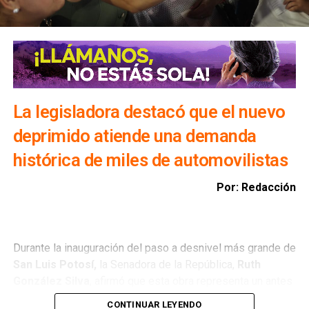
población.
Además, exhortó a la ciudadanía a evitar transitar por el
bulevar Río Santiago durante las lluvias, ya que los
colectores pluviales descargan directamente hacia esa
vialidad, incrementando el riesgo para automovilistas y
peatones.
La legisladora destacó que el nuevo
deprimido atiende una demanda
histórica de miles de automovilistas
Por: Redacción
Durante la inauguración del paso a desnivel más grande de
San Luis Potosí,
la Senadora de la República,
Ruth
González Silva
, afirmó que esta obra representa un antes
y un después para la movilidad del estado al consolidar a
CONTINUAR LEYENDO