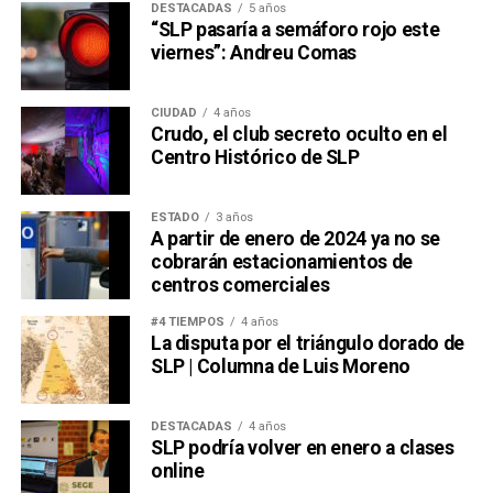
DESTACADAS
5 años
“SLP pasaría a semáforo rojo este
viernes”: Andreu Comas
CIUDAD
4 años
Crudo, el club secreto oculto en el
Centro Histórico de SLP
ESTADO
3 años
A partir de enero de 2024 ya no se
cobrarán estacionamientos de
centros comerciales
#4 TIEMPOS
4 años
La disputa por el triángulo dorado de
SLP | Columna de Luis Moreno
DESTACADAS
4 años
SLP podría volver en enero a clases
online