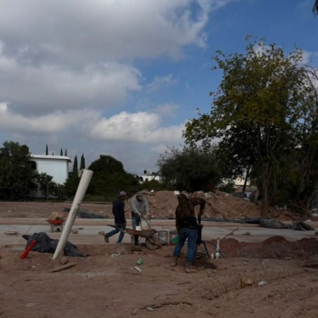
o que permitirá fortalecer la promoción turística y cultural
del municipio.
Por último, la presidenta concejal invitó a las y los
asistentes a visitar el stand de Villa de Pozos y conocer
la oferta que tiene el municipio, entre la que destacan su
gastronomía y sus tradiciones, como la emblemática
Procesión de los Cristos, una de las celebraciones que
forman parte de su identidad cultural.
También lee:
Villa de Pozos mantiene acciones por bailes
clandestinos