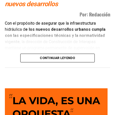
nuevos desarrollos
Por: Redacción
Con el propósito de asegurar que la infraestructura
hidráulica d
e los nuevos desarrollos urbanos cumpla
con las especificaciones técnicas y la normatividad
vigente
, la dirección de Construcción de Interapas
mantiene un programa permanente de supervisión en
fraccionamientos y centros de población que buscan
CONTINUAR LEYENDO
incorporarse a las redes de agua potable y drenaje.
Estas revisiones tienen como objetivo verificar que las
obras se ejecuten conforme a los proyectos autorizados,
que
las redes de agua potable y alcantarillado
cumplan con los estándares de c alidad,