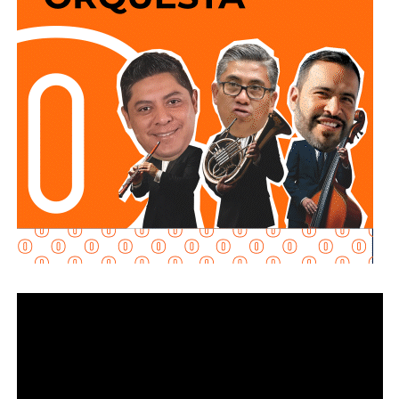
y que los puntos de conexión al sistema público sean
adecuados para garantizar un servicio seguro y eficiente.
Durante las inspecciones pueden determinarse medidas
preventivas y correctivas, para autorizar la incorporación
de nuevos desarrollos a la infraestructura hidráulica
metropolitana.
Con estas supervisiones
, el organismo fortalece la
planeación del crecimiento urbano y contribuye a que
las nuevas redes de agua potable y drenaje
ofrezcan
un servicio confiable a los habitantes.
También lee:
Interapas consolida el uso del recibo digital
con más de 60 mil envíos en una semana