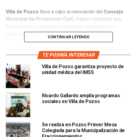
Villa de Pozos
llevó a cabo la renovación del
Consejo
Municipal de Protección Civil,
órgano colegiado que
fungirá como la máxima instancia de coordinación y
planeación en esta materia dentro del municipio.
CONTINUAR LEYENDO
La presidenta concejal,
Patricia Aradillas, e
ncabezó el
evento, donde destacó que este consejo tiene la
TE PODRÍA INTERESAR
responsabilidad de planear, operar y coordinar acciones
Villa de Pozos garantiza proyecto de
de protección civil, además de fomentar la participación
unidad médica del IMSS
conjunta de los sectores público, social y privado, con el
propósito de construir mecanismos más eficientes para
salvaguardar la integridad y el bienestar de la población.
Ricardo Gallardo amplía programas
sociales en Villa de Pozos
Se realiza en Pozos Primer Mesa
Colegiada para la Municipalización de
Fraccionamientos