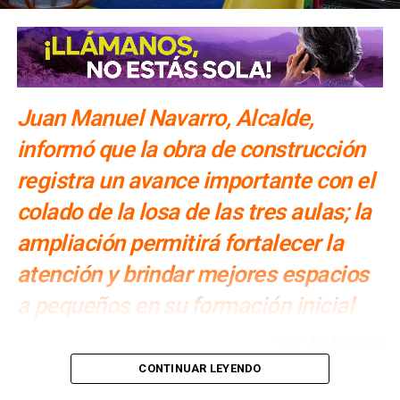
Juan Manuel Navarro, Alcalde,
informó que la obra de construcción
registra un avance importante con el
colado de la losa de las tres aulas; la
ampliación permitirá fortalecer la
atención y brindar mejores espacios
a pequeños en su formación inicial
Por: Redacción
CONTINUAR LEYENDO
Juan Manuel Navarro Muñiz, Alcalde de Soledad de
Graciano Sánchez,
impulsa el fortalecimiento de la