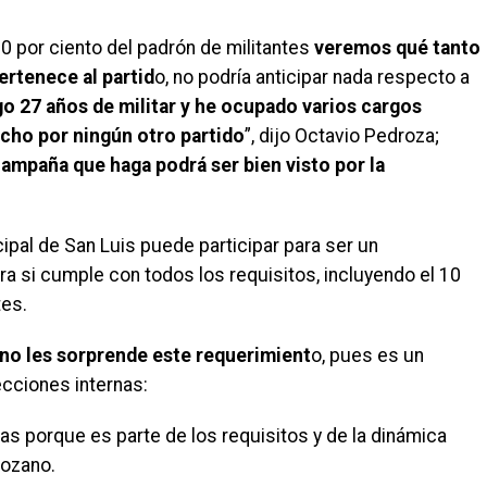
10 por ciento del padrón de militantes
veremos qué tanto
ertenece al partid
o, no podría anticipar nada respecto a
go 27 años de militar y he ocupado varios cargos
echo por ningún otro partido
”, dijo Octavio Pedroza;
campaña que haga podrá ser bien visto por la
ipal de San Luis puede participar para ser un
ra si cumple con todos los requisitos, incluyendo el 10
tes.
no les sorprende este requerimient
o, pues es un
ecciones internas:
s porque es parte de los requisitos y de la dinámica
Lozano.