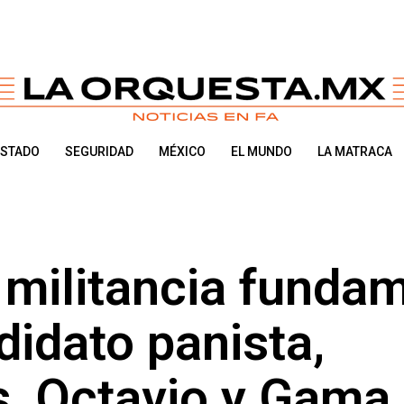
ESTADO
SEGURIDAD
MÉXICO
EL MUNDO
LA MATRACA
 militancia funda
didato panista,
s, Octavio y Gama