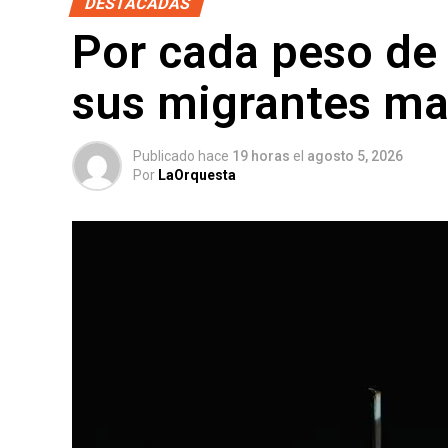
DESTACADAS
Por cada peso de 
sus migrantes m
Publicado hace
19 horas
el
agosto 5, 2026
Por
LaOrquesta