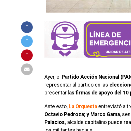
Ayer, el
Partido Acción Nacional (PA
representar al partido en las
eleccione
presentar l
as firmas de apoyo del 10 p
Ante esto,
La Orquesta
entrevistó a t
Octavio Pedroza; y Marco Gama
, se
Palacios,
alcalde capitalino puede rea
los militantes hacia él.