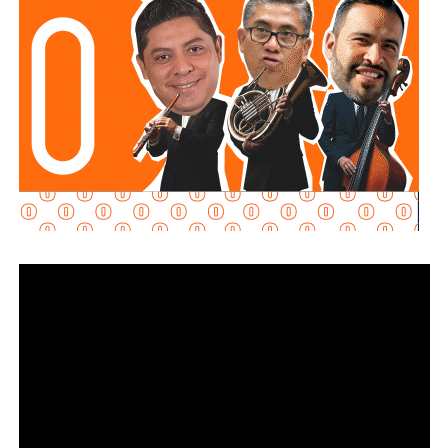
de las zonas aledañas.
También lee:
Enrique Galindo acelera Vialidades Potosinas
2.0
. El juzgador federal
rechazó la petición al determinar
que no se acreditaron los requisitos legales
probatorios
para otorgar el arraigo domiciliario,
ratificando la reclusión.
El equipo legal del exgobernador se acogió a la duplicidad
del término constitucional, por lo que la resolución sobre
su vinculación a proceso se definirá la próxima semana. En
su intervención frente a la autoridad judicial, el
exmandatario estatal manifestó su postura ante los
señalamientos del Ministerio Público de la Federación:
“
Ayer fui detenido a las 10 de la mañana después de