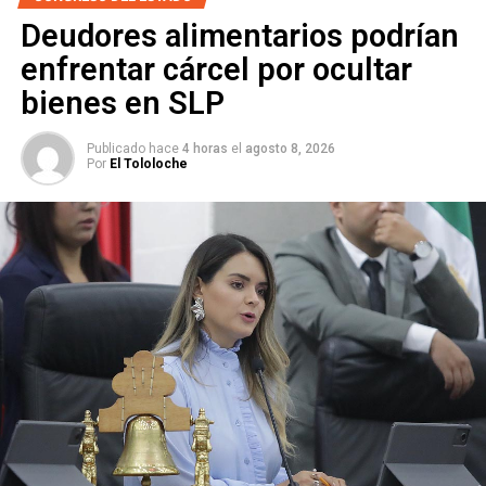
Deudores alimentarios podrían
enfrentar cárcel por ocultar
bienes en SLP
Publicado hace
4 horas
el
agosto 8, 2026
Por
El Tololoche