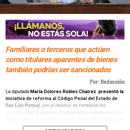
Familiares o terceros que actúen
como titulares aparentes de bienes
también podrían ser sancionados
Por: Redacción
La diputada
María Dolores Robles Chairez presentó la
iniciativa de reforma al Código Penal del Estado de
San Luis Potosí,
con el objetivo de fortalecer las
medidas
contra quienes evadan deliberadamente sus
obligaciones alimentarias y sancionar la participación
de terceras personas
que colaboren para impedir su