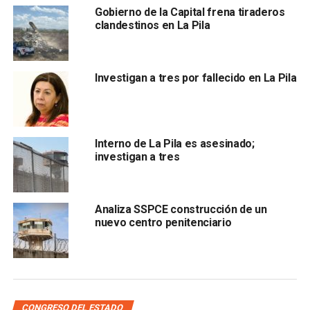
Gobierno de la Capital frena tiraderos
En los traslados participaron agentes de la
Guardia Civil
clandestinos en La Pila
Estatal y personal de seguridad penitenciaria con
resultados positivos
.
Investigan a tres por fallecido en La Pila
El titular de Prevención y Reinserción Social afirmó
que no existe condiciones de hacinamiento ni
sobrecupo.
Interno de La Pila es asesinado;
También lee:
Ex trabajadores revelaron más denuncias en
investigan a tres
contra de Vertiche
ARTÍCULOS RELACIONADOS:
LA PILA
REOS
TRASLADADOS
Analiza SSPCE construcción de un
nuevo centro penitenciario
SIGUIENTE
“Mientras Pozos se convierta en el municipio 59
continuarán obras”: Enrique Galindo
NO TE PIERDAS
#RumboAl2024 | El 6 de septiembre se define
candidato presidencial por Morena
CONGRESO DEL ESTADO