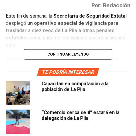
Por: Redacción
Este fin de semana, la
Secretaría de Seguridad Estatal
desplegó
un operativo especial de vigilancia para
trasladar a diez reos de La Pila a otros penales
estatales
, como parte del mecanismo para desahogar el
sitio.
CONTINUAR LEYENDO
Jesús Juárez Hernández, titular de Prevención y
Reinserción Social
, detalló que cinco de los internos
TE PODRÍA INTERESAR
fueron llevados al
Centro Penitenciario Estatal de
Ciudad Valles y otros cinco hacia Rioverde.
Capacitan en computación a la
población de La Pila
“Comercio cerca de ti” estará en la
delegación de La Pila