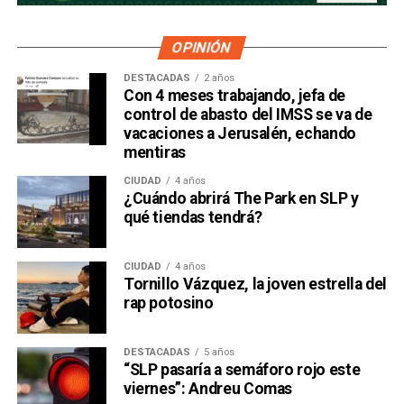
OPINIÓN
DESTACADAS
2 años
Con 4 meses trabajando, jefa de
control de abasto del IMSS se va de
vacaciones a Jerusalén, echando
mentiras
CIUDAD
4 años
¿Cuándo abrirá The Park en SLP y
qué tiendas tendrá?
CIUDAD
4 años
Tornillo Vázquez, la joven estrella del
rap potosino
DESTACADAS
5 años
“SLP pasaría a semáforo rojo este
viernes”: Andreu Comas