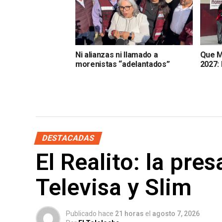
Ni alianzas ni llamado a
Que M
morenistas “adelantados”
2027: 
DESTACADAS
El Realito: la pre
Televisa y Slim
Publicado hace
21 horas
el
agosto 7, 2026