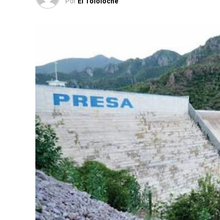
Por
El Tololoche