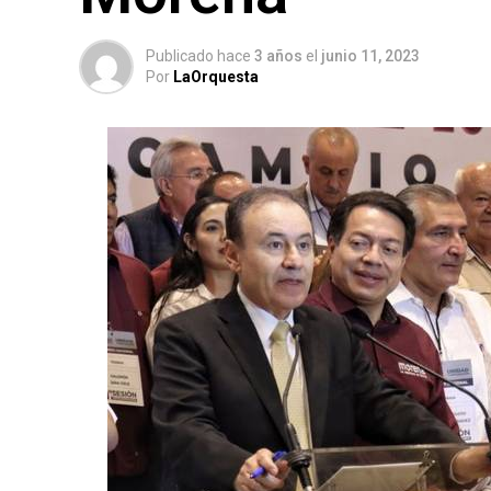
Publicado hace
3 años
el
junio 11, 2023
Por
LaOrquesta