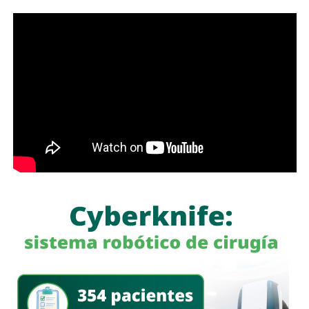
usuario conocer un estimado antes de solicitar el servicio.
de transporte de la Fenapo 2026
Como parte del operativo para la
Fenapo
, la
SCT
anunció
que habrá inspectores en las bahías de ascenso y
descenso de pasajeros, especialmente en las zonas del
Palenque
y los conciertos, con el objetivo de
prevenir
irregularidades en el servicio
.
Además, indicó que los viajes realizados a través de
MiTaxi
serán monitoreados por el
C5
y que se habilitará
atención ciudadana mediante la
línea S7
para recibir y dar
seguimiento a posibles quejas durante el periodo de la
feria.
La dependencia agregó que la versión para
iPhone
se
incorporará en una etapa posterior del proyecto.
También lee:
Soledad trabaja contra inundaciones en
puntos críticos del municipio