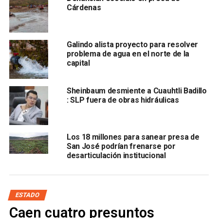
Cárdenas
, tras lo cual se empezó a trabajar en un proyecto con la
dirección en San Luis Potosí, cargo de Darío González.
Galindo alista proyecto para resolver
problema de agua en el norte de la
capital
Se acordó que el estado participe a través de la CEA, por
lo que
se aprobó el presupuesto y pronto iniciarán los
trabajos
Sheinbaum desmiente a Cuauhtli Badillo
: SLP fuera de obras hidráulicas
Los 18 millones para sanear presa de
San José podrían frenarse por
; “se le va a dar mantenimiento al cárcamo principal, que es
desarticulación institucional
el ducto, en donde se descargaban las aguas negras de la
comunidad de Escalerillas; también a la planta tratadora y a
la planta potabilizadora”, señaló.
ESTADO
El diputado Badillo Moreno añadió que “
la primera
Caen cuatro presuntos
instancia es sanear la presa San José, después