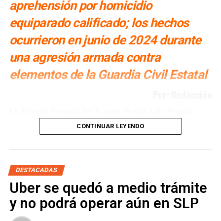
aprehensión por homicidio
equiparado calificado; los hechos
ocurrieron en junio de 2024 durante
una agresión armada contra
elementos de la Guardia Civil Estatal
Por: Redacción
La Fiscalía General del Estado de San Luis Potosí
(FGESLP) informó el cumplimiento de cuatro órdenes de
CONTINUAR LEYENDO
aprehensión en contra de igual número de personas,
señaladas por su probable responsabilidad en el delito de
homicidio equiparado calificado, derivado del ataque
armado contra elementos de la Guardia Civil Estatal (GCE)
DESTACADAS
registrado en el municipio de San Ciro de Acosta, donde
Uber se quedó a medio trámite
un agente perdió la vida.
y no podrá operar aún en SLP
De acuerdo con la institución, las investigaciones